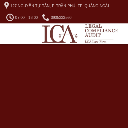
Skip
127 NGUYỄN TỰ TÂN, P TRẦN PHÚ, TP. QUẢNG NGÃI
to
content
07:00 - 18:00
0905333560