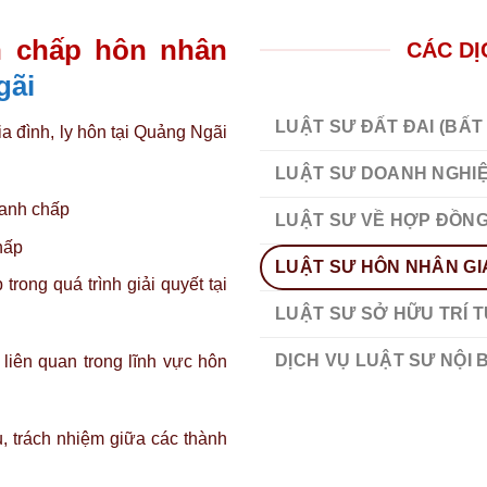
nh chấp hôn nhân
CÁC DỊ
gãi
LUẬT SƯ ĐẤT ĐAI (BẤT
ia đình, ly hôn tại Quảng Ngãi
LUẬT SƯ DOANH NGHI
ranh chấp
LUẬT SƯ VỀ HỢP ĐỒNG
hấp
LUẬT SƯ HÔN NHÂN GIA
rong quá trình giải quyết tại
LUẬT SƯ SỞ HỮU TRÍ 
DỊCH VỤ LUẬT SƯ NỘI 
 liên quan trong lĩnh vực hôn
, trách nhiệm giữa các thành