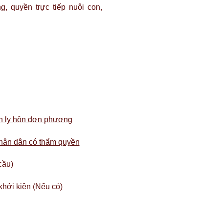
g, quyền trực tiếp nuôi con,
ện ly hôn đơn phương
hân dân có thẩm quyền
cầu)
khởi kiện (Nếu có)