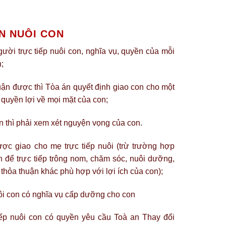
N NUÔI CON
ười trực tiếp nuôi con, nghĩa vụ, quyền của mỗi
n;
ận được thì Tòa án quyết định giao con cho một
 quyền lợi về mọi mặt của con;
ên thì phải xem xét nguyện vọng của con.
ợc giao cho mẹ trực tiếp nuôi (trừ trường hợp
 để trực tiếp trông nom, chăm sóc, nuôi dưỡng,
thỏa thuận khác phù hợp với lợi ích của con);
ôi con có nghĩa vụ cấp dưỡng cho con
ếp nuôi con có quyền yêu cầu Toà an Thay đổi