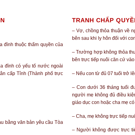
ÔN
TRANH CHẤP QUYỀ
– Vợ, chồng thỏa thuận về ng
bên sau khi ly hôn đối với co
ia đình thuộc thẩm quyền của
– Trường hợp không thỏa thu
bên trực tiếp nuôi căn cứ vào
ia đình có yếu tố nước ngoài
dân cấp Tỉnh (Thành phố trực
– Nếu con từ đủ 07 tuổi trở l
– Con dưới 36 tháng tuổi đư
người mẹ không đủ điều kiện
giáo dục con hoặc cha mẹ có 
– Cha, mẹ không trực tiếp nu
au bằng văn bản yêu cầu Tòa
– Người không được trực ti