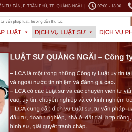
ỄN TỰ TÂN, P TRẦN PHÚ, TP. QUẢNG NGÃI
07:00 - 18:00
ÁP LUẬT
DỊCH VỤ LUẬT SƯ
DỊCH VỤ P
LUẬT SƯ QUẢNG NGÃI – Công ty
– LCA là một trong những Công ty Luật uy tín t
và ngoài nước tín nhiệm và đánh giá cao.
– LCA có các Luật sư và các chuyên viên tư vấn
cao, uy tín, chuyên nghiệp và có kinh nghiệm tr
– LCA cung cấp dịch vụ Luật sư, tư vấn pháp luật
đầu tư, doanh nghiệp, nhà ở, đất đai, hợp đồng, s
hình sư, giải quyết tranh chấp.