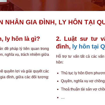
 NHÂN GIA ĐÌNH, LY HÔN TẠI Q
, ly hôn là gì?
2. Luật sư tư v
đình,
ly hôn tại 
ấn đề pháp lý liên quan trong
ền, nghĩa vụ, trách nhiệm giữa
Hỗ trợ tư vấn tất cả các vấn
hôn:
ệ quyền lợi và giải quyết các
Thủ tục ly hôn Đơn phương
gia đình, giữa các đối tượng:
Quyền, nghĩa vụ vợ chồng,
Thoả thuận tài sản vợ chồn
…