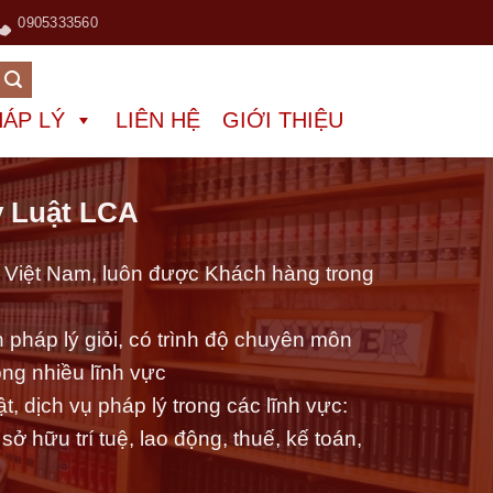
0905333560
HÁP LÝ
LIÊN HỆ
GIỚI THIỆU
 Luật LCA
ại Việt Nam, luôn được Khách hàng trong
 pháp lý giỏi, có trình độ chuyên môn
ong nhiều lĩnh vực
, dịch vụ pháp lý trong các lĩnh vực:
ở hữu trí tuệ, lao động, thuế, kế toán,