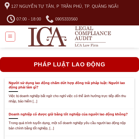
Skip
127 NGUYỄN TỰ TÂN, P TRẦN PHÚ, TP. QUẢNG NGÃI
to
content
07:00 - 18:00
0905333560
PHÁP LUẬT LAO ĐỘNG
Người sử dụng lao động chấm dứt hợp đồng trái pháp luật: Người lao
động phải làm gì?
Việc bị doanh nghiệp bất ngờ cho nghỉ việc có thể ảnh hưởng trực tiếp đến thu
nhập, bảo hiểm [...]
Doanh nghiệp có được giữ bằng tốt nghiệp của người lao động không?
Trong quá trình tuyển dụng, một số doanh nghiệp yêu cầu người lao động nộp
bản chính bằng tốt nghiệp, [...]