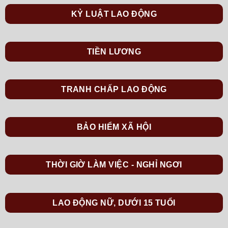
KỶ LUẬT LAO ĐỘNG
TIỀN LƯƠNG
TRANH CHẤP LAO ĐỘNG
BẢO HIỂM XÃ HỘI
THỜI GIỜ LÀM VIỆC - NGHỈ NGƠI
LAO ĐỘNG NỮ, DƯỚI 15 TUỔI