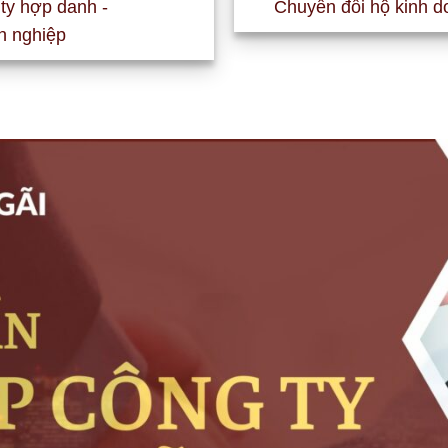
ty hợp danh -
Chuyển đổi hộ kinh d
h nghiệp