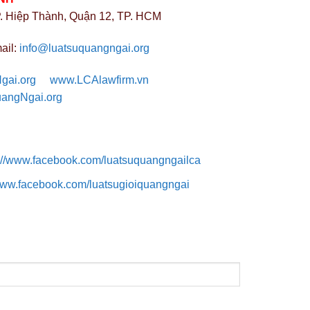
 Hiệp Thành, Quận 12, TP. HCM
ail:
info@luatsuquangngai.org
gai.org
www.LCAlawfirm.vn
angNgai.org
://www.facebook.com/luatsuquangngailca
/www.facebook.com/luatsugioiquangngai