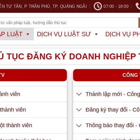
ỄN TỰ TÂN, P TRẦN PHÚ, TP. QUẢNG NGÃI
07:00 - 18:00
ÁP LUẬT
DỊCH VỤ LUẬT SƯ
DỊCH VỤ P
 TỤC ĐĂNG KÝ DOANH NGHIỆP 
TV
CÔNG 
ành viên
Thành lập mới - Công
thành viên
Đăng ký thay đổi - Cô
ột thành viên
Thông báo thay đổi - 