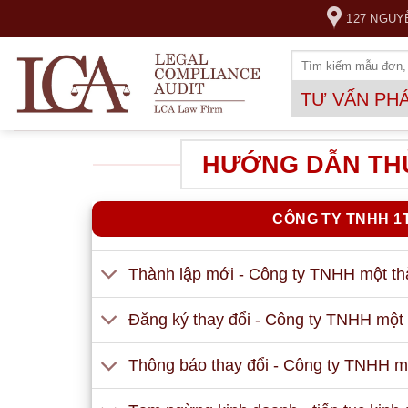
Skip
127 NGUY
to
content
TƯ VẤN PH
HƯỚNG DẪN THỦ
CÔNG TY TNHH 1
Thành lập mới - Công ty TNHH một th
Đăng ký thay đổi - Công ty TNHH một 
Thông báo thay đổi - Công ty TNHH m