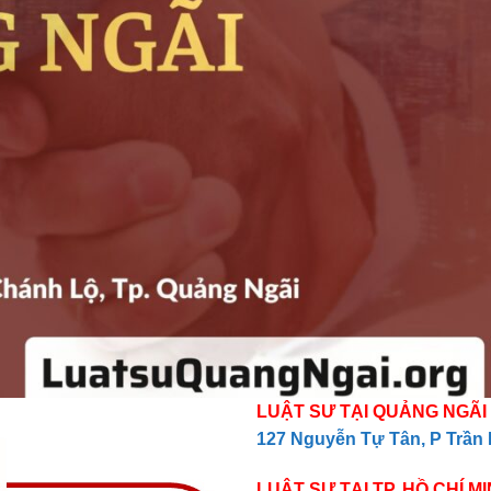
LUẬT SƯ TẠI QUẢNG NGÃI
127 Nguyễn Tự Tân, P Trần 
LUẬT SƯ TẠI TP. HỒ CHÍ M