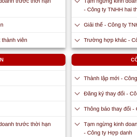
 doanh trước thời hạn
Tạm ngừng kinh doanh
- Công ty TNHH hai th
ên
Giải thể - Công ty TN
 thành viên
Trường hợp khác - Cô
ẦN
C
Thành lập mới - Côn
Đăng ký thay đổi - C
Thông báo thay đổi -
 doanh trước thời hạn
Tạm ngừng kinh doanh
- Công ty Hợp danh