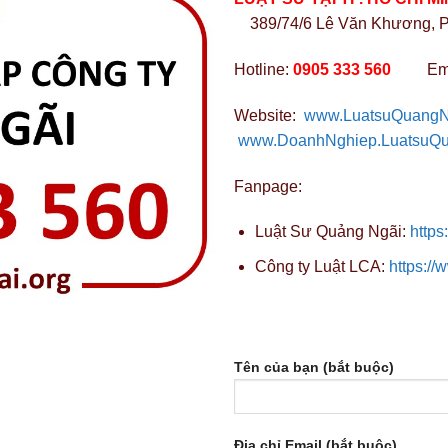
389/74/6 Lê Văn Khương, P.
Hotline:
0905 333 560
Em
Website:
www.LuatsuQuangN
www.DoanhNghiep.LuatsuQu
Fanpage:
Luật Sư Quảng Ngãi:
https
Công ty Luật LCA:
https:/
Tên của bạn (bắt buộc)
Địa chỉ Email (bắt buộc)