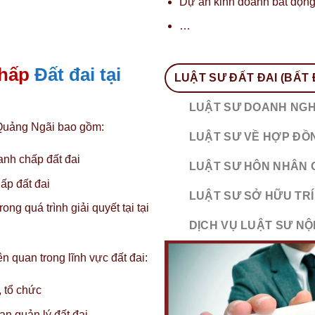
Dự án kinh doanh bất động
…
chấp
Đất đai tại
LUẬT SƯ ĐẤT ĐAI (BẤT
LUẬT SƯ DOANH NGH
i Quảng Ngãi bao gồm:
LUẬT SƯ VỀ HỢP ĐỒ
anh chấp đất đai
LUẬT SƯ HÔN NHÂN G
hấp đất đai
LUẬT SƯ SỞ HỮU TRÍ
ng quá trình giải quyết tại tại
DỊCH VỤ LUẬT SƯ NỘ
ên quan trong lĩnh vực đất đai:
 tổ chức
n quản lý đất đai