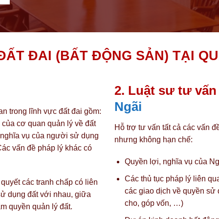
ĐẤT ĐAI (BẤT ĐỘNG SẢN) TẠI Q
2. Luật sư tư vấn
Ngãi
an trong lĩnh vực đất đai gồm:
 của cơ quan quản lý về đất
Hỗ trợ tư vấn tất cả các vấn đ
à nghĩa vụ của người sử dụng
nhưng không hạn chế:
 Các vấn đề pháp lý khác có
Quyền lợi, nghĩa vụ của N
Các thủ tục pháp lý liên q
 quyết các tranh chấp có liên
các giao dịch về quyền sử 
sử dụng đất với nhau, giữa
cho, góp vốn, …)
m quyền quản lý đất.