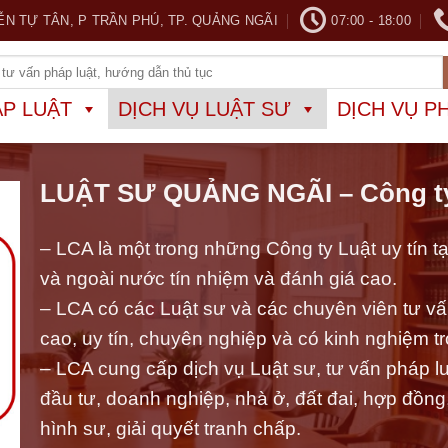
ỄN TỰ TÂN, P TRẦN PHÚ, TP. QUẢNG NGÃI
07:00 - 18:00
ÁP LUẬT
DỊCH VỤ LUẬT SƯ
DỊCH VỤ P
LUẬT SƯ QUẢNG NGÃI – Công t
– LCA là một trong những Công ty Luật uy tín 
và ngoài nước tín nhiệm và đánh giá cao.
– LCA có các Luật sư và các chuyên viên tư vấn
cao, uy tín, chuyên nghiệp và có kinh nghiệm t
– LCA cung cấp dịch vụ Luật sư, tư vấn pháp luậ
đầu tư, doanh nghiệp, nhà ở, đất đai, hợp đồng, 
hình sư, giải quyết tranh chấp.