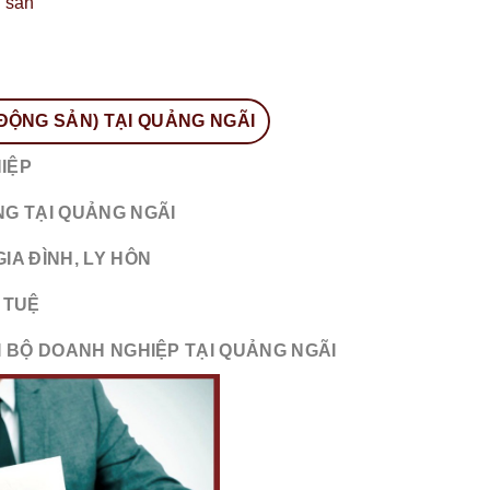
 sản
 ĐỘNG SẢN) TẠI QUẢNG NGÃI
IỆP
NG TẠI QUẢNG NGÃI
IA ĐÌNH, LY HÔN
 TUỆ
I BỘ DOANH NGHIỆP TẠI QUẢNG NGÃI