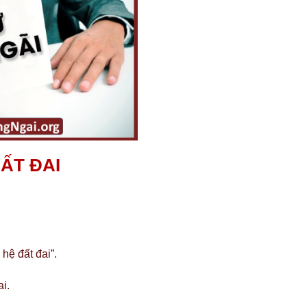
ẤT ĐAI
hệ đất đai”.
i.