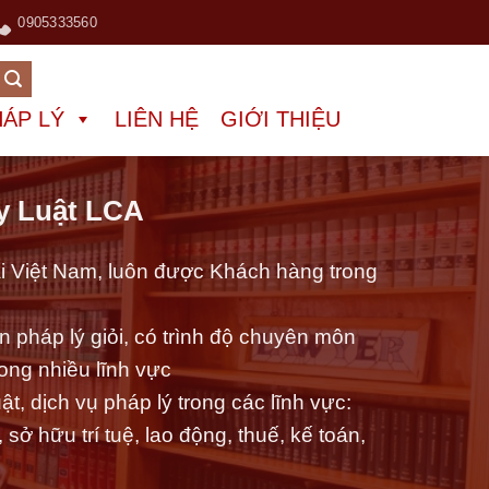
0905333560
HÁP LÝ
LIÊN HỆ
GIỚI THIỆU
y Luật LCA
tại Việt Nam, luôn được Khách hàng trong
 pháp lý giỏi, có trình độ chuyên môn
rong nhiều lĩnh vực
t, dịch vụ pháp lý trong các lĩnh vực:
sở hữu trí tuệ, lao động, thuế, kế toán,