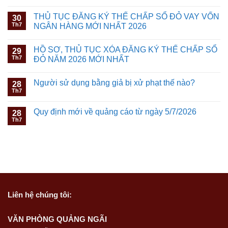
THỦ TỤC ĐĂNG KÝ THẾ CHẤP SỔ ĐỎ VAY VỐN
30
Th7
NGÂN HÀNG MỚI NHẤT 2026
HỒ SƠ, THỦ TỤC XÓA ĐĂNG KÝ THẾ CHẤP SỔ
29
Th7
ĐỎ NĂM 2026 MỚI NHẤT
Người sử dụng bằng giả bị xử phạt thế nào?
28
Th7
Quy định mới về quảng cáo từ ngày 5/7/2026
28
Th7
Liên hệ
chúng tôi:
VĂN PHÒNG QUẢNG NGÃI