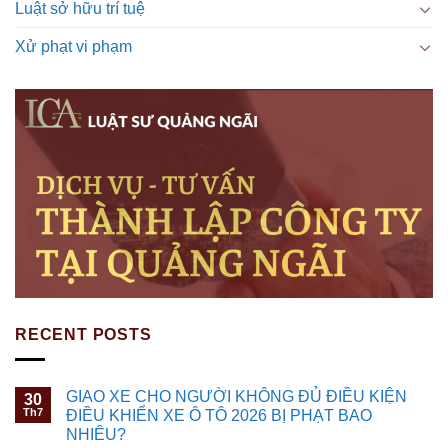
Luật sở hữu trí tuệ
Xử phạt vi phạm
RECENT POSTS
GIAO XE CHO NGƯỜI KHÔNG ĐỦ ĐIỀU KIỆN
30
Th7
ĐIỀU KHIỂN XE Ô TÔ 2026 BỊ PHẠT BAO
NHIÊU?