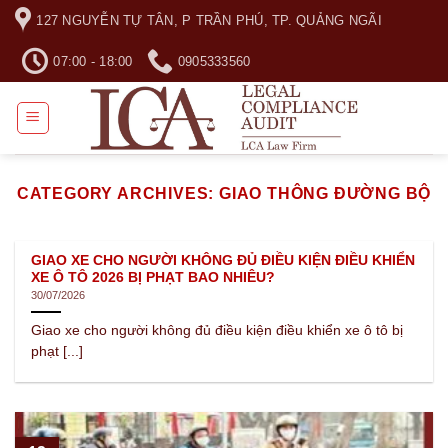
Skip
127 NGUYỄN TỰ TÂN, P TRẦN PHÚ, TP. QUẢNG NGÃI
to
content
07:00 - 18:00
0905333560
CATEGORY ARCHIVES:
GIAO THÔNG ĐƯỜNG BỘ
GIAO XE CHO NGƯỜI KHÔNG ĐỦ ĐIỀU KIỆN ĐIỀU KHIỂN
XE Ô TÔ 2026 BỊ PHẠT BAO NHIÊU?
30/07/2026
Giao xe cho người không đủ điều kiện điều khiển xe ô tô bị
phạt [...]