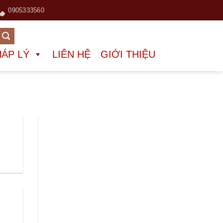
0905333560
HÁP LÝ
LIÊN HỆ
GIỚI THIỆU