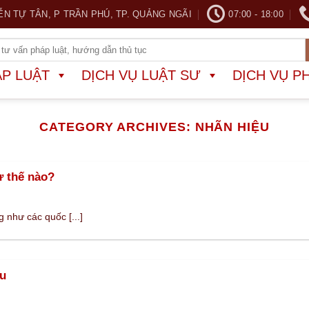
ỄN TỰ TÂN, P TRẦN PHÚ, TP. QUẢNG NGÃI
07:00 - 18:00
ÁP LUẬT
DỊCH VỤ LUẬT SƯ
DỊCH VỤ P
CATEGORY ARCHIVES:
NHÃN HIỆU
ư thế nào?
 như các quốc [...]
ệu