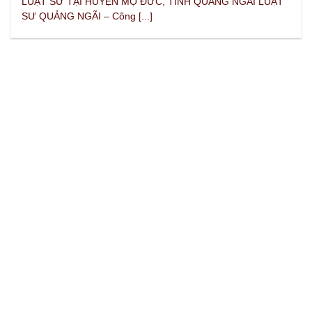
LUẬT SƯ TẠI HUYỆN MỘ ĐỨC, TỈNH QUẢNG NGÃI LUẬT
SƯ QUẢNG NGÃI – Công [...]