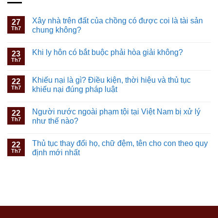
Xây nhà trên đất của chồng có được coi là tài sản
27
Th7
chung không?
Khi ly hôn có bắt buộc phải hòa giải không?
23
Th7
Khiếu nại là gì? Điều kiện, thời hiệu và thủ tục
22
Th7
khiếu nại đúng pháp luật
Người nước ngoài phạm tội tại Việt Nam bị xử lý
22
Th7
như thế nào?
Thủ tục thay đổi họ, chữ đệm, tên cho con theo quy
22
Th7
định mới nhất