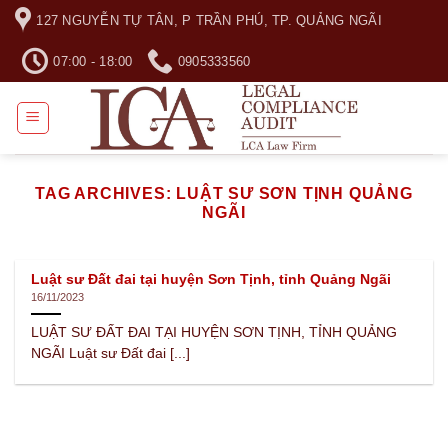
Skip
127 NGUYỄN TỰ TÂN, P TRẦN PHÚ, TP. QUẢNG NGÃI
to
content
07:00 - 18:00
0905333560
TAG ARCHIVES:
LUẬT SƯ SƠN TỊNH QUẢNG
NGÃI
Luật sư Đất đai tại huyện Sơn Tịnh, tỉnh Quảng Ngãi
16/11/2023
LUẬT SƯ ĐẤT ĐAI TẠI HUYỆN SƠN TỊNH, TỈNH QUẢNG
NGÃI Luật sư Đất đai [...]