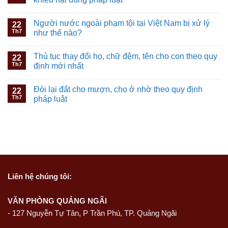
Người nước ngoài phạm tội tại Việt Nam bị xử lý
22
Th7
như thế nào?
Thủ tục thay đổi họ, chữ đệm, tên cho con theo quy
22
Th7
định mới nhất
Đòi lại đất cho mượn, cho ở nhờ theo quy định
22
Th7
pháp luật
Liên hệ
chúng tôi:
VĂN PHÒNG QUẢNG NGÃI
-
127 Nguyễn Tự Tân, P Trần Phú, TP. Quảng Ngãi