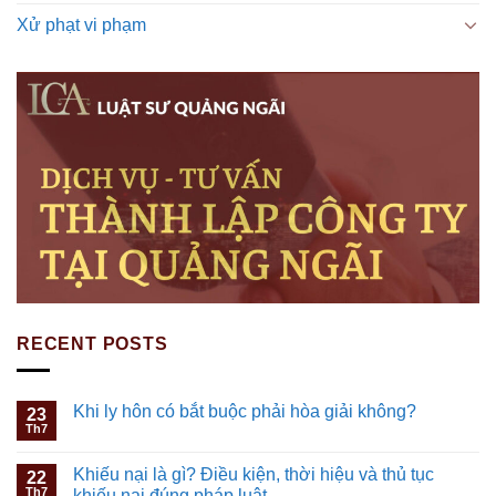
Xử phạt vi phạm
RECENT POSTS
Khi ly hôn có bắt buộc phải hòa giải không?
23
Th7
Khiếu nại là gì? Điều kiện, thời hiệu và thủ tục
22
Th7
khiếu nại đúng pháp luật