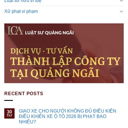
Luật sở hữu trí tuệ
Xử phạt vi phạm
RECENT POSTS
GIAO XE CHO NGƯỜI KHÔNG ĐỦ ĐIỀU KIỆN
30
Th7
ĐIỀU KHIỂN XE Ô TÔ 2026 BỊ PHẠT BAO
NHIÊU?