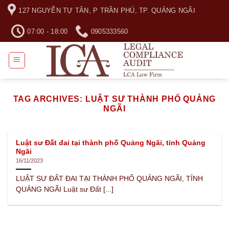
Skip
127 NGUYỄN TỰ TÂN, P TRẦN PHÚ, TP. QUẢNG NGÃI
to
content
07:00 - 18:00
0905333560
TAG ARCHIVES:
LUẬT SƯ THÀNH PHỐ QUẢNG
NGÃI
Luật sư Đất đai tại thành phố Quảng Ngãi, tỉnh Quảng
Ngãi
16/11/2023
LUẬT SƯ ĐẤT ĐAI TẠI THÀNH PHỐ QUẢNG NGÃI, TỈNH
QUẢNG NGÃI Luật sư Đất [...]