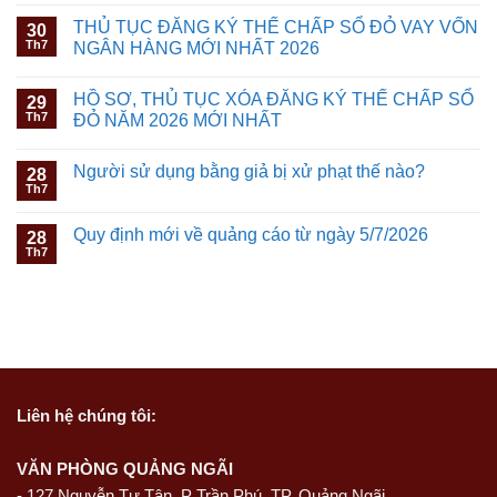
THỦ TỤC ĐĂNG KÝ THẾ CHẤP SỔ ĐỎ VAY VỐN
30
Th7
NGÂN HÀNG MỚI NHẤT 2026
HỒ SƠ, THỦ TỤC XÓA ĐĂNG KÝ THẾ CHẤP SỔ
29
Th7
ĐỎ NĂM 2026 MỚI NHẤT
Người sử dụng bằng giả bị xử phạt thế nào?
28
Th7
Quy định mới về quảng cáo từ ngày 5/7/2026
28
Th7
Liên hệ
chúng tôi:
VĂN PHÒNG QUẢNG NGÃI
-
127 Nguyễn Tự Tân, P Trần Phú, TP. Quảng Ngãi