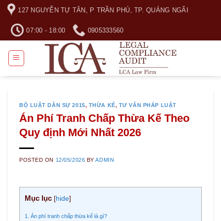
Skip
127 NGUYỄN TỰ TÂN, P TRẦN PHÚ, TP. QUẢNG NGÃI
to
content
07:00 - 18:00
0905333560
BỘ LUẬT DÂN SỰ 2015
,
THỪA KẾ
,
TƯ VẤN PHÁP LUẬT
Án Phí Tranh Chấp Thừa Kế Theo
Quy định Mới Nhất 2026
POSTED ON
12/05/2026
BY
ADMIN
Mục lục
[
hide
]
1. Án phí tranh chấp thừa kế là gì?