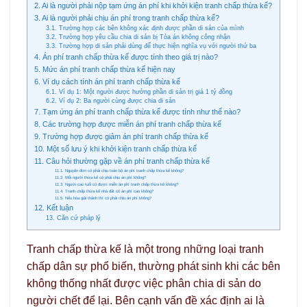
2. Ai là người phải nộp tạm ứng án phí khi khởi kiện tranh chấp thừa kế?
3. Ai là người phải chịu án phí trong tranh chấp thừa kế?
3.1. Trường hợp các bên không xác định được phần di sản của mình
3.2. Trường hợp yêu cầu chia di sản bị Tòa án không công nhận
3.3. Trường hợp di sản phải dùng để thực hiện nghĩa vụ với người thứ ba
4. Án phí tranh chấp thừa kế được tính theo giá trị nào?
5. Mức án phí tranh chấp thừa kế hiện nay
6. Ví dụ cách tính án phí tranh chấp thừa kế
6.1. Ví dụ 1: Một người được hưởng phần di sản trị giá 1 tỷ đồng
6.2. Ví dụ 2: Ba người cùng được chia di sản
7. Tạm ứng án phí tranh chấp thừa kế được tính như thế nào?
8. Các trường hợp được miễn án phí tranh chấp thừa kế
9. Trường hợp được giảm án phí tranh chấp thừa kế
10. Một số lưu ý khi khởi kiện tranh chấp thừa kế
11. Câu hỏi thường gặp về án phí tranh chấp thừa kế
11.1. Nguyên đơn có phải chịu toàn bộ án phí tranh chấp thừa kế không?
11.2. Mỗi người thừa kế có phải chịu án phí không?
11.3. Người cao tuổi có được miễn án phí tranh chấp thừa kế không?
11.4. Tranh chấp thừa kế nhà đất có án phí cao không?
11.5. Nếu hòa giải thành thì có phải chịu án phí không?
12. Kết luận
13. Căn cứ pháp lý
Tranh chấp thừa kế là một trong những loại tranh
chấp dân sự phổ biến, thường phát sinh khi các bên
không thống nhất được việc phân chia di sản do
người chết để lại. Bên cạnh vấn đề xác định ai là