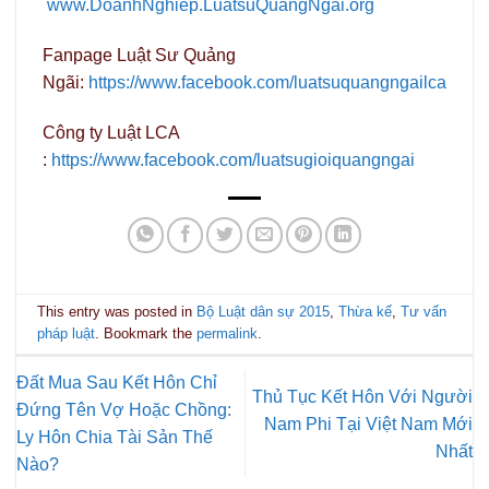
www.DoanhNghiep.LuatsuQuangNgai.org
Fanpage Luật Sư Quảng
Ngãi:
https://www.facebook.com/luatsuquangngailca
Công ty Luật LCA
:
https://www.facebook.com/luatsugioiquangngai
This entry was posted in
Bộ Luật dân sự 2015
,
Thừa kế
,
Tư vấn
pháp luật
. Bookmark the
permalink
.
Đất Mua Sau Kết Hôn Chỉ
Thủ Tục Kết Hôn Với Người
Đứng Tên Vợ Hoặc Chồng:
Nam Phi Tại Việt Nam Mới
Ly Hôn Chia Tài Sản Thế
Nhất
Nào?