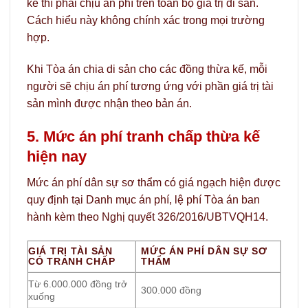
kế thì phải chịu án phí trên toàn bộ giá trị di sản.
Cách hiểu này không chính xác trong mọi trường
hợp.
Khi Tòa án chia di sản cho các đồng thừa kế, mỗi
người sẽ chịu án phí tương ứng với phần giá trị tài
sản mình được nhận theo bản án.
5. Mức án phí tranh chấp thừa kế
hiện nay
Mức án phí dân sự sơ thẩm có giá ngạch hiện được
quy định tại Danh mục án phí, lệ phí Tòa án ban
hành kèm theo Nghị quyết 326/2016/UBTVQH14.
GIÁ TRỊ TÀI SẢN
MỨC ÁN PHÍ DÂN SỰ SƠ
CÓ TRANH CHẤP
THẨM
Từ 6.000.000 đồng trở
300.000 đồng
xuống