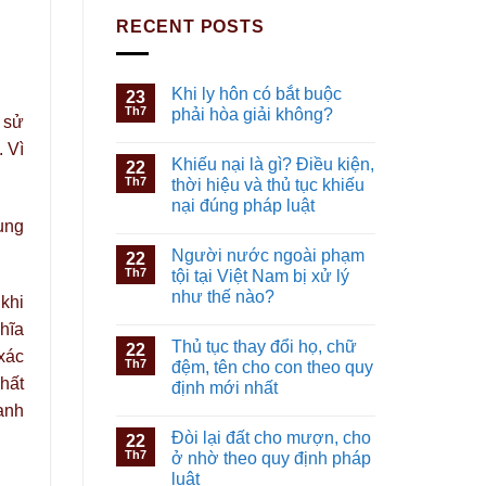
RECENT POSTS
Khi ly hôn có bắt buộc
23
Th7
phải hòa giải không?
 sử
 Vì
Khiếu nại là gì? Điều kiện,
22
Th7
thời hiệu và thủ tục khiếu
nại đúng pháp luật
ụng
Người nước ngoài phạm
22
Th7
tội tại Việt Nam bị xử lý
như thế nào?
khi
hĩa
Thủ tục thay đổi họ, chữ
22
xác
Th7
đệm, tên cho con theo quy
hất
định mới nhất
anh
Đòi lại đất cho mượn, cho
22
Th7
ở nhờ theo quy định pháp
luật