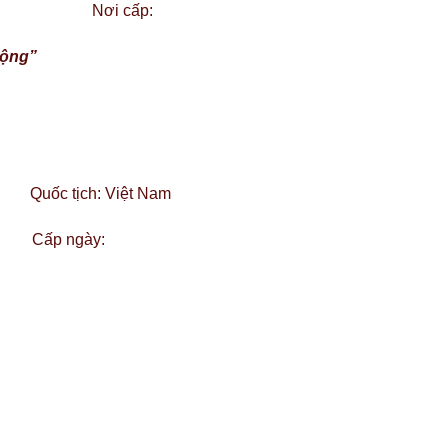
p: Nơi cấp:
động”
h: Việt Nam
 ngày: