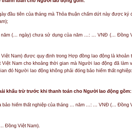
 thanh toán cho Người lao động gồm:
ngày đầu tiên của tháng mà Thỏa thuận chấm dứt này được ký 
am);
ép năm (… ngày) chưa sử dụng của năm …: … VNĐ (… Đồng V
Việt Nam) được quy định trong Hợp đồng lao động là khoản t
uật Việt Nam cho khoảng thời gian mà Người lao động đã làm v
gian đó Người lao động không phải đóng bảo hiểm thất nghiệp
i khấu trừ trước khi thanh toán cho Người lao động gồm:
ế và bảo hiểm thất nghiệp của tháng … năm …: … VNĐ (… Đồng V
(… Đồng Việt Nam).