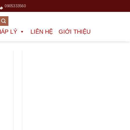
0905333560
HÁP LÝ
LIÊN HỆ
GIỚI THIỆU