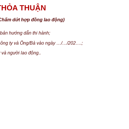
THỎA THUẬN
 Chấm dứt hợp đồng lao động)
 bản hướng dẫn thi hành;
Công ty và Ông/Bà vào ngày …/…/202….
;
 và người lao động..