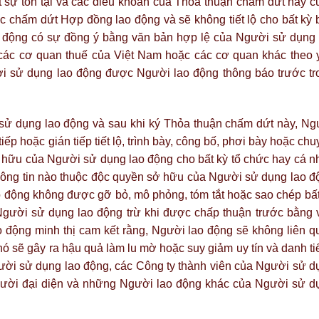
 sự tồn tại và các điều khoản của Thỏa thuận chấm dứt này c
c chấm dứt Hợp đồng lao động và sẽ không tiết lộ cho bất kỳ 
o động có sự đồng ý bằng văn bản hợp lệ của Người sử dụng 
các cơ quan thuế của Việt Nam hoặc các cơ quan khác theo 
i sử dụng lao động được Người lao động thông báo trước tr
 sử dụng lao động và sau khi ký Thỏa thuận chấm dứt này, Ng
iếp hoặc gián tiếp tiết lộ, trình bày, công bố, phơi bày hoặc ch
ở hữu của Người sử dụng lao động cho bất kỳ tổ chức hay cá n
hông tin nào thuộc độc quyền sở hữu của Người sử dụng lao đ
o động không được gỡ bỏ, mô phỏng, tóm tắt hoặc sao chép bất
Người sử dụng lao động trừ khi được chấp thuận trước bằng 
 động minh thị cam kết rằng, Người lao động sẽ không liên q
 sẽ gây ra hậu quả làm lu mờ hoặc suy giảm uy tín và danh ti
ười sử dụng lao động, các Công ty thành viên của Người sử d
người đại diện và những Người lao động khác của Người sử d