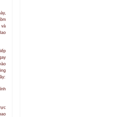
ày,
gồm
 và
lao
iếp
gay
vào
động
ây:
tính
rực
(bao