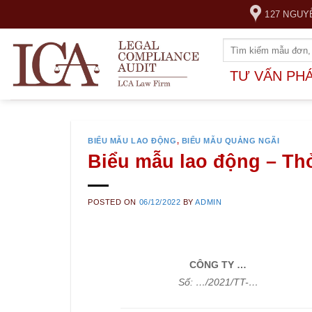
Skip
127 NGUY
to
content
TƯ VẤN PH
BIỂU MẪU LAO ĐỘNG
,
BIỂU MẪU QUẢNG NGÃI
Biểu mẫu lao động – T
POSTED ON
06/12/2022
BY
ADMIN
CÔNG TY …
Số: …/2021/TT-…