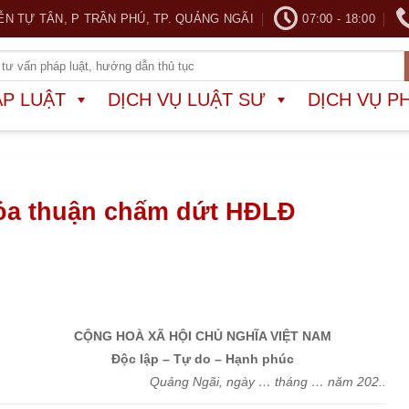
ỄN TỰ TÂN, P TRẦN PHÚ, TP. QUẢNG NGÃI
07:00 - 18:00
ÁP LUẬT
DỊCH VỤ LUẬT SƯ
DỊCH VỤ P
hỏa thuận chấm dứt HĐLĐ
CỘNG HOÀ XÃ HỘI CHỦ NGHĨA VIỆT NAM
Độc lập – Tự do – Hạnh phúc
Quảng Ngãi, ngày … tháng … năm 202..