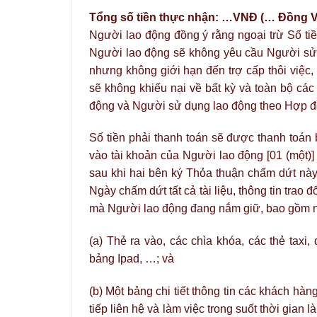
Tổng số tiền thực nhận: …VNĐ (… Đồng Việ
Người lao động đồng ý rằng ngoại trừ Số ti
Người lao động sẽ không yêu cầu Người sử 
nhưng không giới hạn đến trợ cấp thôi việc,
sẽ không khiếu nại về bất kỳ và toàn bộ các
động và Người sử dụng lao động theo Hợp đồ
Số tiền phải thanh toán sẽ được thanh toán 
vào tài khoản của Người lao động [01 (một)]
sau khi hai bên ký Thỏa thuận chấm dứt nà
Ngày chấm dứt tất cả tài liệu, thông tin trao
mà Người lao động đang nắm giữ, bao gồm như
(a) Thẻ ra vào, các chìa khóa, các thẻ taxi, 
bảng Ipad, …; và
(b) Một bảng chi tiết thông tin các khách h
tiếp liên hệ và làm việc trong suốt thời gia