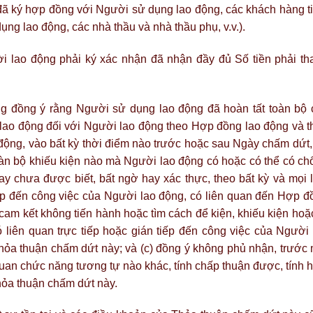
ã ký hợp đồng với Người sử dụng lao động, các khách hàng t
ụng lao động, các nhà thầu và nhà thầu phụ, v.v.).
i lao động phải ký xác nhận đã nhận đầy đủ Số tiền phải th
 đồng ý rằng Người sử dụng lao động đã hoàn tất toàn bộ 
lao động đối với Người lao động theo Hợp đồng lao động và t
động, vào bất kỳ thời điểm nào trước hoặc sau Ngày chấm dứt, 
toàn bộ khiếu kiện nào mà Người lao động có hoặc có thể có ch
y chưa được biết, bất ngờ hay xác thực, theo bất kỳ và mọi l
tiếp đến công việc của Người lao động, có liên quan đến Hợp đ
cam kết không tiến hành hoặc tìm cách để kiện, khiếu kiện hoặc
liên quan trực tiếp hoặc gián tiếp đến công việc của Người 
hỏa thuận chấm dứt này; và (c) đồng ý không phủ nhận, trước 
 quan chức năng tương tự nào khác, tính chấp thuận được, tính 
Thỏa thuận chấm dứt này.