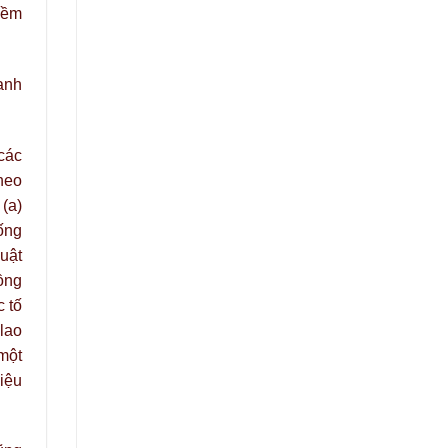
iềm
anh
các
heo
(a)
ống
uật
ồng
 tố
lao
một
hiệu