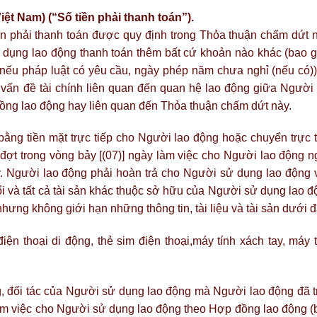
t Nam) (“Số tiền phải thanh toán”).
ền phải thanh toán được quy định trong Thỏa thuận chấm dứt n
dụng lao động thanh toán thêm bất cứ khoản nào khác (bao 
 nếu pháp luật có yêu cầu, ngày phép năm chưa nghỉ (nếu có))
 vấn đề tài chính liên quan đến quan hệ lao động giữa Người 
ng lao động hay liên quan đến Thỏa thuận chấm dứt này.
bằng tiền mặt trực tiếp cho Người lao động hoặc chuyển trực t
 đợt trong vòng bảy [(07)] ngày làm việc cho Người lao động n
y. Người lao động phải hoàn trả cho Người sử dụng lao động 
 đổi và tất cả tài sản khác thuộc sở hữu của Người sử dụng lao 
ng không giới hạn những thông tin, tài liệu và tài sản dưới đ
điện thoại di động, thẻ sim điện thoại,máy tính xách tay, máy 
àng, đối tác của Người sử dụng lao động mà Người lao động đã t
n làm việc cho Người sử dụng lao động theo Hợp đồng lao động 