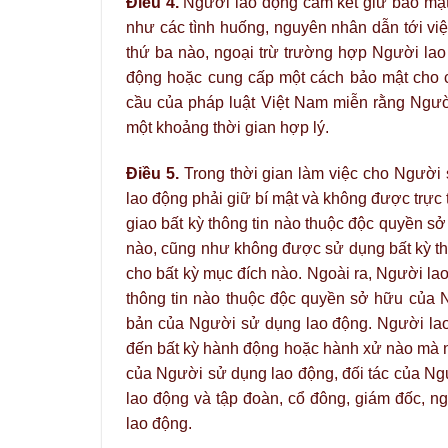
Điều 4.
Người lao động cam kết giữ bảo mật
như các tình huống, nguyên nhân dẫn tới việ
thứ ba nào, ngoại trừ trường hợp Người la
động hoặc cung cấp một cách bảo mật cho 
cầu của pháp luật Việt Nam miễn rằng Ngườ
một khoảng thời gian hợp lý.
Điều 5.
Trong thời gian làm việc cho Người
lao động phải giữ bí mật và không được trực t
giao bất kỳ thông tin nào thuộc độc quyền s
nào, cũng như không được sử dụng bất kỳ t
cho bất kỳ mục đích nào. Ngoài ra, Người la
thông tin nào thuộc độc quyền sở hữu của 
bản của Người sử dụng lao động. Người lao
đến bất kỳ hành động hoặc hành xử nào mà nó
của Người sử dụng lao động, đối tác của Ng
lao động và tập đoàn, cổ đông, giám đốc, 
lao động.