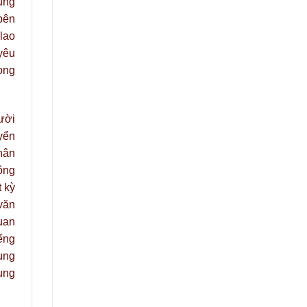
ũng
bên
lao
yêu
ong
ười
uyển
hân
ộng
 kỳ
văn
uan
ếng
ụng
ụng