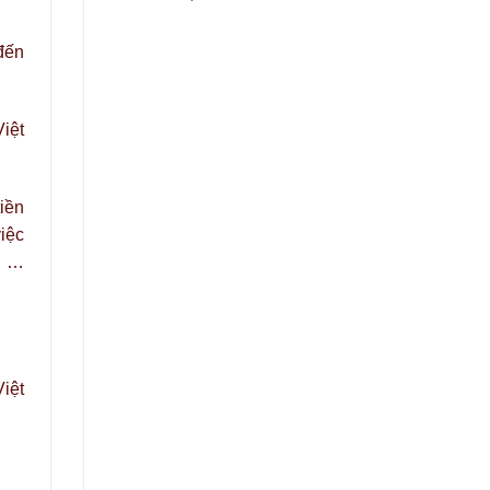
đến
iệt
iền
iệc
: …
iệt