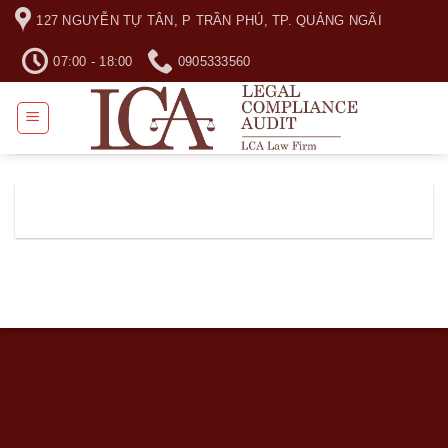
Skip
127 NGUYỄN TỰ TÂN, P TRẦN PHÚ, TP. QUẢNG NGÃI
to
content
07:00 - 18:00
0905333560