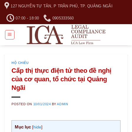
Skip
127 NGUYỄN TỰ TÂN, P TRẦN PHÚ, TP. QUẢNG NGÃI
to
content
07:00 - 18:00
0905333560
HỘ CHIẾU
Cấp thị thực điện tử theo đề nghị
của cơ quan, tổ chức tại Quảng
Ngãi
POSTED ON
10/01/2024
BY
ADMIN
Mục lục
[
hide
]