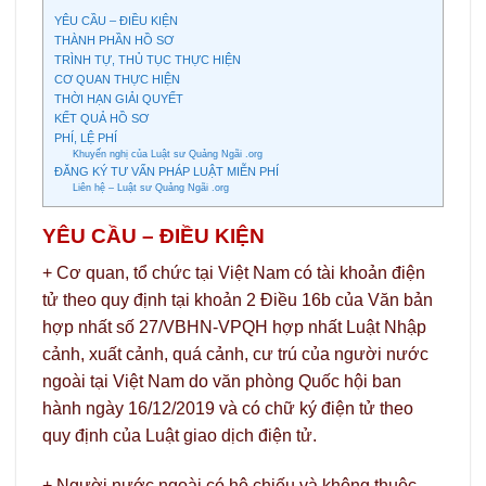
YÊU CẦU – ĐIỀU KIỆN
THÀNH PHẦN HỒ SƠ
TRÌNH TỰ, THỦ TỤC THỰC HIỆN
CƠ QUAN THỰC HIỆN
THỜI HẠN GIẢI QUYẾT
KẾT QUẢ HỒ SƠ
PHÍ, LỆ PHÍ
Khuyến nghị của Luật sư Quảng Ngãi .org
ĐĂNG KÝ TƯ VẤN PHÁP LUẬT MIỄN PHÍ
Liên hệ – Luật sư Quảng Ngãi .org
YÊU CẦU – ĐIỀU KIỆN
+ Cơ quan, tổ chức tại Việt Nam có tài khoản điện
tử theo quy định tại khoản 2 Điều 16b của Văn bản
hợp nhất số 27/VBHN-VPQH hợp nhất Luật Nhập
cảnh, xuất cảnh, quá cảnh, cư trú của người nước
ngoài tại Việt Nam do văn phòng Quốc hội ban
hành ngày 16/12/2019 và có chữ ký điện tử theo
quy định của Luật giao dịch điện tử.
+ Người nước ngoài có hộ chiếu và không thuộc