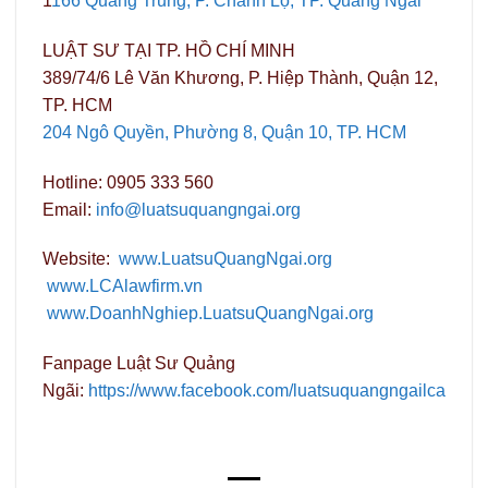
1
166 Quang Trung, P. Chánh Lộ, TP. Quảng Ngãi
LUẬT SƯ TẠI TP. HỒ CHÍ MINH
389/74/6 Lê Văn Khương, P. Hiệp Thành, Quận 12,
TP. HCM
204 Ngô Quyền, Phường 8, Quận 10, TP. HCM
Hotline: 0905 333 560
Email:
info@luatsuquangngai.org
Website:
www.LuatsuQuangNgai.org
www.LCAlawfirm.vn
www.DoanhNghiep.LuatsuQuangNgai.org
Fanpage Luật Sư Quảng
Ngãi:
https://www.facebook.com/luatsuquangngailca