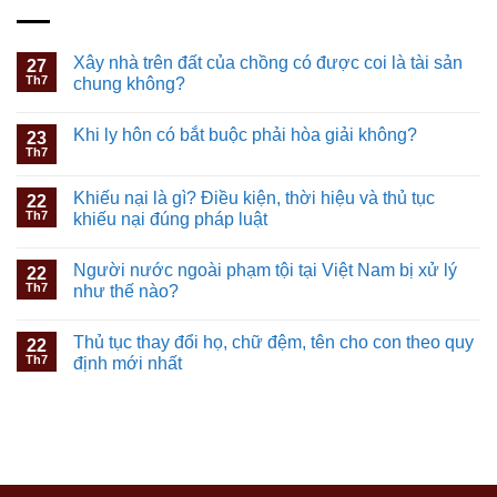
Xây nhà trên đất của chồng có được coi là tài sản
27
Th7
chung không?
Khi ly hôn có bắt buộc phải hòa giải không?
23
Th7
Khiếu nại là gì? Điều kiện, thời hiệu và thủ tục
22
Th7
khiếu nại đúng pháp luật
Người nước ngoài phạm tội tại Việt Nam bị xử lý
22
Th7
như thế nào?
Thủ tục thay đổi họ, chữ đệm, tên cho con theo quy
22
Th7
định mới nhất