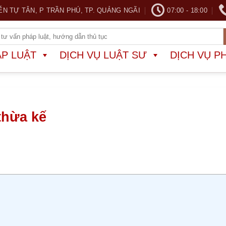
ỄN TỰ TÂN, P TRẦN PHÚ, TP. QUẢNG NGÃI
07:00 - 18:00
ÁP LUẬT
DỊCH VỤ LUẬT SƯ
DỊCH VỤ P
thừa kế