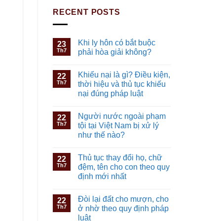
RECENT POSTS
Khi ly hôn có bắt buộc
23
Th7
phải hòa giải không?
Khiếu nại là gì? Điều kiện,
22
Th7
thời hiệu và thủ tục khiếu
nại đúng pháp luật
Người nước ngoài phạm
22
Th7
tội tại Việt Nam bị xử lý
như thế nào?
Thủ tục thay đổi họ, chữ
22
Th7
đệm, tên cho con theo quy
định mới nhất
Đòi lại đất cho mượn, cho
22
Th7
ở nhờ theo quy định pháp
luật