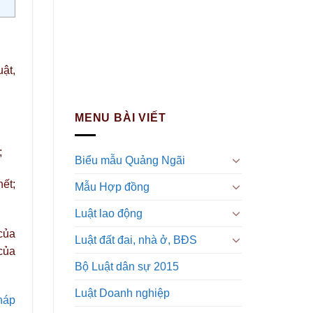
ật,
MENU BÀI VIẾT
;
Biểu mẫu Quảng Ngãi
hết;
Mẫu Hợp đồng
Luật lao động
 của
Luật đất đai, nhà ở, BĐS
 của
Bộ Luật dân sự 2015
Luật Doanh nghiệp
háp