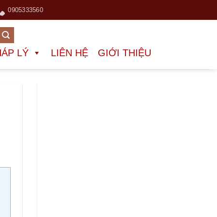
0905333560
HÁP LÝ
LIÊN HỆ
GIỚI THIỆU