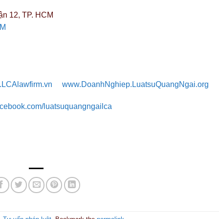
ận 12, TP. HCM
CM
LCAlawfirm.vn
www.DoanhNghiep.LuatsuQuangNgai.org
facebook.com/luatsuquangngailca