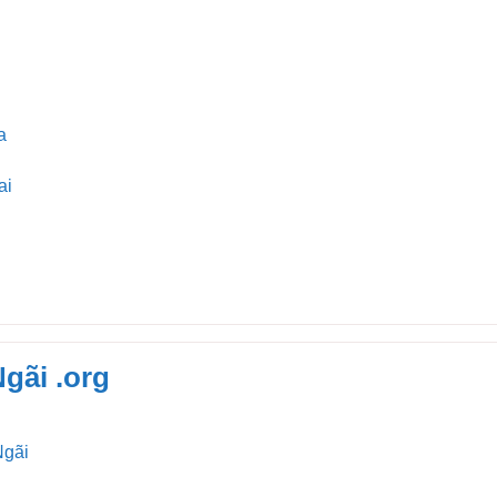
a
ai
gãi .org
Ngãi