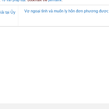
,
Tư vấn pháp luật
. Bookmark the
permalink
.
Vợ ngoại tình và muốn ly hôn đơn phương được
ải tại Ủy