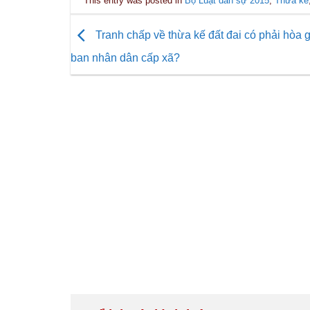
This entry was posted in
Bộ Luật dân sự 2015
,
Thừa kế
Tranh chấp về thừa kế đất đai có phải hòa gi
ban nhân dân cấp xã?