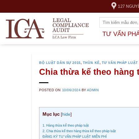
Skip
127 NGUY
to
content
TƯ VẤN PH
BỘ LUẬT DÂN SỰ 2015
,
THỪA KẾ
,
TƯ VẤN PHÁP LUẬT
Chia thừa kế theo hàng 
POSTED ON
10/06/2024
BY
ADMIN
Mục lục
[
hide
]
1. Hàng thừa kế theo pháp luật
2. Chia thừa kế theo hàng thừa kế theo pháp luật
ĐĂNG KÝ TƯ VẤN PHÁP LUẬT MIỄN PHÍ