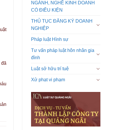
NGÀNH, NGHỀ KINH DOANH
CÓ ĐIỀU KIỆN
THỦ TỤC ĐĂNG KÝ DOANH
NGHIỆP
uật
Pháp luật Hình sự
Tư vấn pháp luật hôn nhân gia
đình
 đã
Luật sở hữu trí tuệ
Xử phạt vi phạm
háu
sản