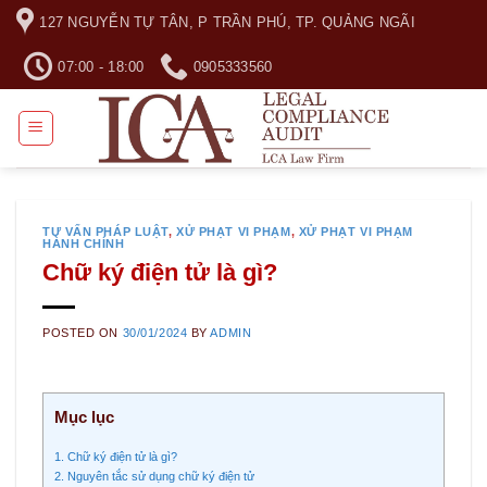
Skip
127 NGUYỄN TỰ TÂN, P TRẦN PHÚ, TP. QUẢNG NGÃI
to
content
07:00 - 18:00
0905333560
TƯ VẤN PHÁP LUẬT
,
XỬ PHẠT VI PHẠM
,
XỬ PHẠT VI PHẠM
HÀNH CHÍNH
Chữ ký điện tử là gì?
POSTED ON
30/01/2024
BY
ADMIN
Mục lục
1. Chữ ký điện tử là gì?
2. Nguyên tắc sử dụng chữ ký điện tử