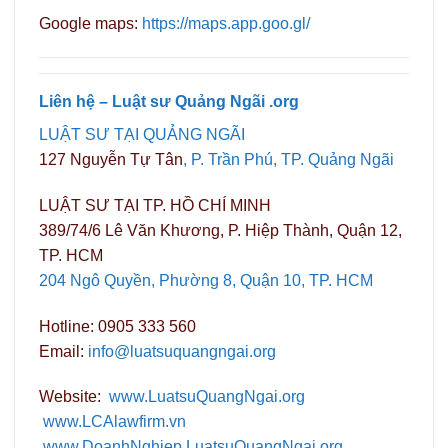
Google maps:
https://maps.app.goo.gl/
Liên hệ – Luật sư Quảng Ngãi .org
LUẬT SƯ TẠI QUẢNG NGÃI
127 Nguyễn Tự Tân
, P. Trần Phú, TP. Quảng Ngãi
LUẬT SƯ TẠI TP. HỒ CHÍ MINH
389/74/6 Lê Văn Khương, P. Hiệp Thành, Quận 12,
TP. HCM
204 Ngô Quyền, Phường 8, Quận 10, TP. HCM
Hotline: 0905 333 560
Email:
info@luatsuquangngai.org
Website:
www.LuatsuQuangNgai.org
www.LCAlawfirm.vn
www.DoanhNghiep.LuatsuQuangNgai.org