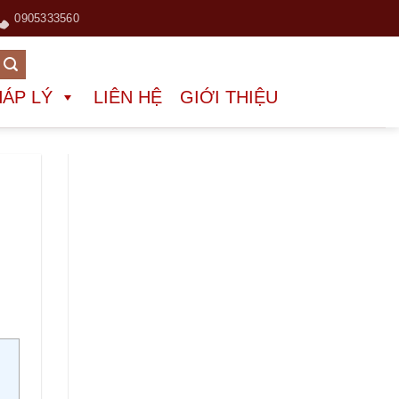
0905333560
HÁP LÝ
LIÊN HỆ
GIỚI THIỆU