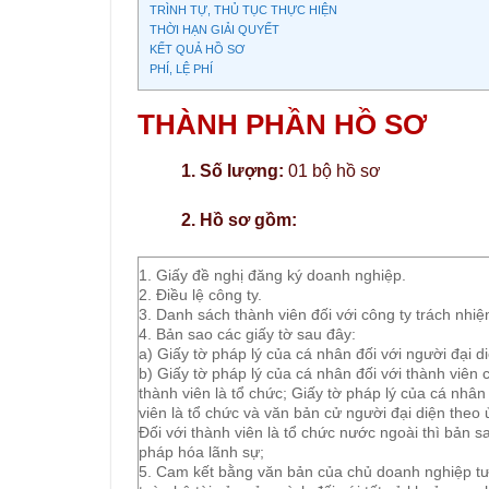
TRÌNH TỰ, THỦ TỤC THỰC HIỆN
THỜI HẠN GIẢI QUYẾT
KẾT QUẢ HỒ SƠ
PHÍ, LỆ PHÍ
THÀNH PHẦN HỒ SƠ
1. Số lượng:
01 bộ hồ sơ
2. Hồ sơ gồm:
1. Giấy đề nghị đăng ký doanh nghiệp.
2. Điều lệ công ty.
3. Danh sách thành viên đối với công ty trách nhiệ
4. Bản sao các giấy tờ sau đây:
a) Giấy tờ pháp lý của cá nhân đối với người đại 
b) Giấy tờ pháp lý của cá nhân đối với thành viên c
thành viên là tổ chức; Giấy tờ pháp lý của cá nhân
viên là tổ chức và văn bản cử người đại diện theo
Đối với thành viên là tổ chức nước ngoài thì bản s
pháp hóa lãnh sự;
5. Cam kết bằng văn bản của chủ doanh nghiệp tư