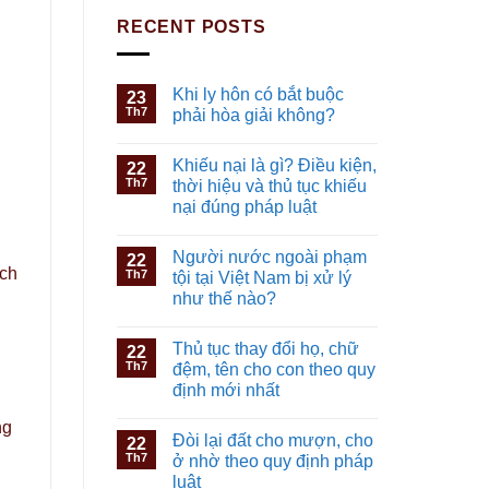
RECENT POSTS
Khi ly hôn có bắt buộc
23
Th7
phải hòa giải không?
Khiếu nại là gì? Điều kiện,
22
Th7
thời hiệu và thủ tục khiếu
nại đúng pháp luật
Người nước ngoài phạm
22
ịch
Th7
tội tại Việt Nam bị xử lý
như thế nào?
Thủ tục thay đổi họ, chữ
22
Th7
đệm, tên cho con theo quy
định mới nhất
ng
Đòi lại đất cho mượn, cho
22
Th7
ở nhờ theo quy định pháp
luật