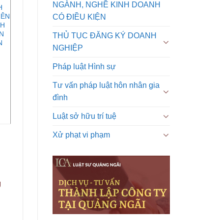
NGÀNH, NGHỀ KINH DOANH
H
IÊN
CÓ ĐIỀU KIỆN
CH
N
THỦ TỤC ĐĂNG KÝ DOANH
N
NGHIỆP
Pháp luật Hình sự
Tư vấn pháp luật hôn nhân gia
đình
Luật sở hữu trí tuệ
Xử phạt vi phạm
g