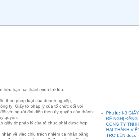
m hữu hạn hai thành viên trở lên.
diện theo pháp luật của doanh nghiệp;
ông ty; Giấy tờ pháp lý của tổ chức đối với
 đối với người đại diện theo ủy quyền của thành
Phụ lục I-3 GIẤY
 ủy quyền.
ĐỀ NGHỊ ĐĂNG
ao giấy tờ pháp lý của tổ chức phải được hợp
CÔNG TY TNH
HAI THÀNH VIÊ
 nhân về việc chịu trách nhiệm cá nhân bằng
TRỞ LÊN.docx