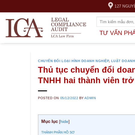
Skip
127 NGUY
to
content
TƯ VẤN PH
CHUYỂN ĐỔI LOẠI HÌNH DOANH NGHIỆP
,
LUẬT DOANH
Thủ tục chuyển đổi doa
TNHH hai thành viên trở
POSTED ON
05/12/2022
BY
ADMIN
Mục lục
[
hide
]
THÀNH PHẦN HỒ SƠ