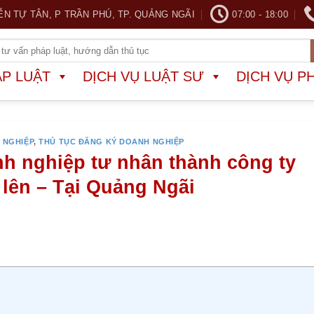
ỄN TỰ TÂN, P TRẦN PHÚ, TP. QUẢNG NGÃI
07:00 - 18:00
ÁP LUẬT
DỊCH VỤ LUẬT SƯ
DỊCH VỤ P
 NGHIỆP
,
THỦ TỤC ĐĂNG KÝ DOANH NGHIỆP
nh nghiệp tư nhân thành công ty
 lên – Tại Quảng Ngãi