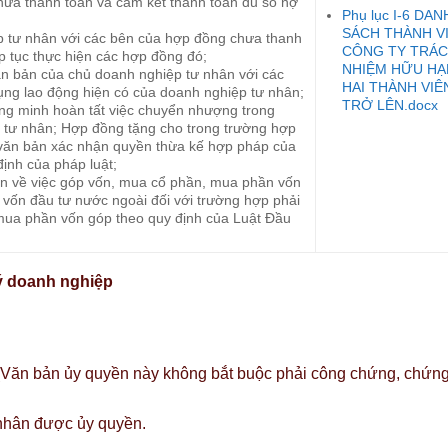
chưa thanh toán và cam kết thanh toán đủ số nợ
Phụ lục I-6 DAN
SÁCH THÀNH V
p tư nhân với các bên của hợp đồng chưa thanh
CÔNG TY TRÁ
ếp tục thực hiện các hợp đồng đó;
NHIỆM HỮU HẠ
n bản của chủ doanh nghiệp tư nhân với các
HAI THÀNH VIÊ
dụng lao động hiện có của doanh nghiệp tư nhân;
TRỞ LÊN.docx
ng minh hoàn tất việc chuyển nhượng trong
tư nhân; Hợp đồng tặng cho trong trường hợp
 văn bản xác nhận quyền thừa kế hợp pháp của
ịnh của pháp luật;
ận về việc góp vốn, mua cổ phần, mua phần vốn
 vốn đầu tư nước ngoài đối với trường hợp phải
 mua phần vốn góp theo quy định của Luật Đầu
ký doanh nghiệp
(Văn bản ủy quyền này không bắt buộc phải công chứng, chứn
 nhân được ủy quyền.