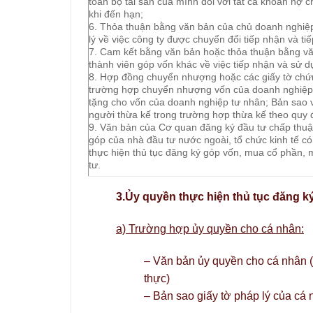
toàn bộ tài sản của mình đối với tất cả khoản nợ 
khi đến hạn;
6. Thỏa thuận bằng văn bản của chủ doanh nghiệ
lý về việc công ty được chuyển đổi tiếp nhận và ti
7. Cam kết bằng văn bản hoặc thỏa thuận bằng vă
thành viên góp vốn khác về việc tiếp nhận và sử 
8. Hợp đồng chuyển nhượng hoặc các giấy tờ chứ
trường hợp chuyển nhượng vốn của doanh nghiệp 
tặng cho vốn của doanh nghiệp tư nhân; Bản sao
người thừa kế trong trường hợp thừa kế theo quy đ
9. Văn bản của Cơ quan đăng ký đầu tư chấp thu
góp của nhà đầu tư nước ngoài, tổ chức kinh tế có
thực hiện thủ tục đăng ký góp vốn, mua cổ phần,
tư.
3.Ủy quyền thực hiện thủ tục đăng 
a) Trường hợp ủy quyền cho cá nhân:
– Văn bản ủy quyền cho cá nhân 
thực)
– Bản sao giấy tờ pháp lý của cá