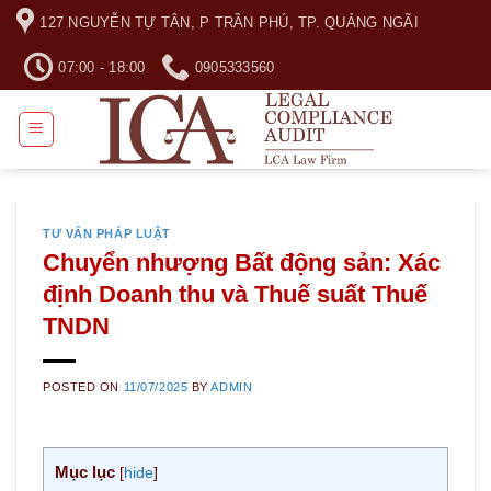
Skip
127 NGUYỄN TỰ TÂN, P TRẦN PHÚ, TP. QUẢNG NGÃI
to
content
07:00 - 18:00
0905333560
TƯ VẤN PHÁP LUẬT
Chuyển nhượng Bất động sản: Xác
định Doanh thu và Thuế suất Thuế
TNDN
POSTED ON
11/07/2025
BY
ADMIN
Mục lục
[
hide
]