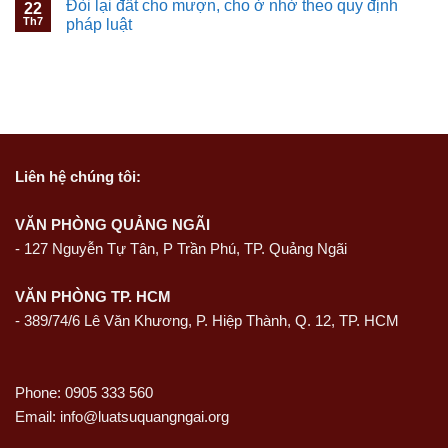
Đòi lại đất cho mượn, cho ở nhờ theo quy định
22
Th7
pháp luật
Liên hệ
chúng tôi:
VĂN PHÒNG QUẢNG NGÃI
-
127 Nguyễn Tự Tân, P Trần Phú, TP. Quảng Ngãi
VĂN PHÒNG TP. HCM
- 389/74/6 Lê Văn Khương, P. Hiệp Thành, Q. 12, TP. HCM
Phone: 0905 333 560
Email: info@luatsuquangngai.org