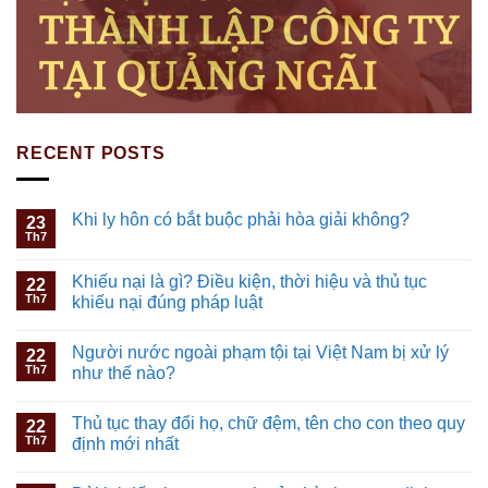
RECENT POSTS
Khi ly hôn có bắt buộc phải hòa giải không?
23
Th7
Khiếu nại là gì? Điều kiện, thời hiệu và thủ tục
22
Th7
khiếu nại đúng pháp luật
Người nước ngoài phạm tội tại Việt Nam bị xử lý
22
Th7
như thế nào?
Thủ tục thay đổi họ, chữ đệm, tên cho con theo quy
22
Th7
định mới nhất