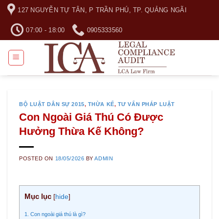
Skip
127 NGUYỄN TỰ TÂN, P TRẦN PHÚ, TP. QUẢNG NGÃI
to
content
07:00 - 18:00
0905333560
BỘ LUẬT DÂN SỰ 2015
,
THỪA KẾ
,
TƯ VẤN PHÁP LUẬT
Con Ngoài Giá Thú Có Được
Hưởng Thừa Kế Không?
POSTED ON
18/05/2026
BY
ADMIN
Mục lục
[
hide
]
1. Con ngoài giá thú là gì?