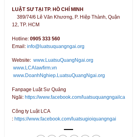
LUẬT SƯ TẠI TP. HỒ CHÍ MINH
389/74/6 Lê Văn Khương, P. Hiệp Thành, Quận
12, TP. HCM
Hotline:
0905 333 560
Email:
info@luatsuquangngai.org
Website:
www.LuatsuQuangNgai.org
www.LCAlawfirm.vn
www.DoanhNghiep.LuatsuQuangNgai.org
Fanpage Luật Sư Quảng
Ngãi:
https://www.facebook.com/luatsuquangngailca
Công ty Luật LCA
:
https://www.facebook.com/luatsugioiquangngai