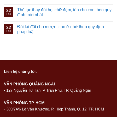
Thủ tục thay đổi họ, chữ đệm, tên cho con theo quy
22
Th7
định mới nhất
Đòi lại đất cho mượn, cho ở nhờ theo quy định
22
Th7
pháp luật
Liên hệ
chúng tôi:
VĂN PHÒNG QUẢNG NGÃI
-
127 Nguyễn Tự Tân, P Trần Phú, TP. Quảng Ngãi
VĂN PHÒNG TP. HCM
- 389/74/6 Lê Văn Khương, P. Hiệp Thành, Q. 12, TP. HCM