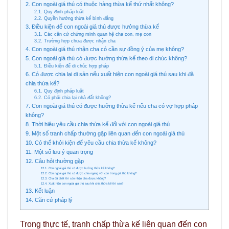
2. Con ngoài giá thú có thuộc hàng thừa kế thứ nhất không?
2.1. Quy định pháp luật
2.2. Quyền hưởng thừa kế bình đẳng
3. Điều kiện để con ngoài giá thú được hưởng thừa kế
3.1. Các căn cứ chứng minh quan hệ cha con, mẹ con
3.2. Trường hợp chưa được nhận cha
4. Con ngoài giá thú nhận cha có cần sự đồng ý của mẹ không?
5. Con ngoài giá thú có được hưởng thừa kế theo di chúc không?
5.1. Điều kiện để di chúc hợp pháp
6. Có được chia lại di sản nếu xuất hiện con ngoài giá thú sau khi đã
chia thừa kế?
6.1. Quy định pháp luật
6.2. Có phải chia lại nhà đất không?
7. Con ngoài giá thú có được hưởng thừa kế nếu cha có vợ hợp pháp
không?
8. Thời hiệu yêu cầu chia thừa kế đối với con ngoài giá thú
9. Một số tranh chấp thường gặp liên quan đến con ngoài giá thú
10. Có thể khởi kiện để yêu cầu chia thừa kế không?
11. Một số lưu ý quan trọng
12. Câu hỏi thường gặp
12.1. Con ngoài giá thú có được hưởng thừa kế không?
12.2. Con ngoài giá thú có được chia ngang với con trong giá thú không?
12.3. Cha đã chết thì còn nhận cha được không?
12.4. Xuất hiện con ngoài giá thú sau khi chia thừa kế thì sao?
13. Kết luận
14. Căn cứ pháp lý
Trong thực tế, tranh chấp thừa kế liên quan đến con