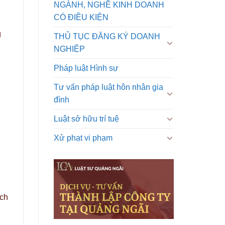
NGÀNH, NGHỀ KINH DOANH
CÓ ĐIỀU KIỆN
g
THỦ TỤC ĐĂNG KÝ DOANH
NGHIỆP
Pháp luật Hình sự
Tư vấn pháp luật hôn nhân gia
đình
Luật sở hữu trí tuệ
Xử phạt vi phạm
ịch