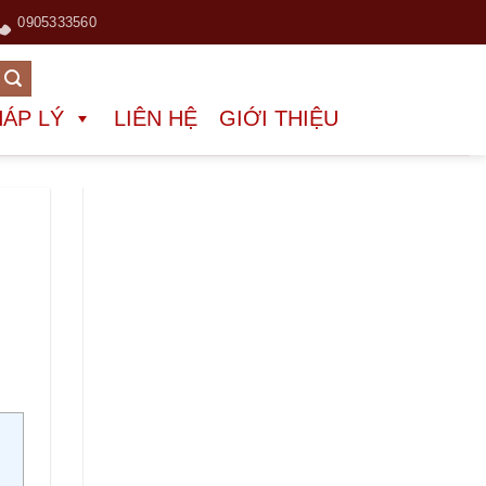
0905333560
HÁP LÝ
LIÊN HỆ
GIỚI THIỆU