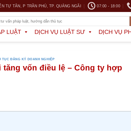
ỄN TỰ TÂN, P TRẦN PHÚ, TP. QUẢNG NGÃI
07:00 - 18:00
ÁP LUẬT
DỊCH VỤ LUẬT SƯ
DỊCH VỤ P
Ủ TỤC ĐĂNG KÝ DOANH NGHIỆP
i tăng vốn điều lệ – Công ty hợp