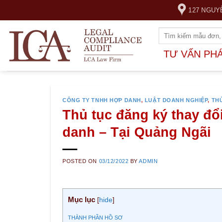
Skip
127 NGUY
to
content
TƯ VẤN PH
CÔNG TY TNHH HỢP DANH
,
LUẬT DOANH NGHIỆP
,
TH
Thủ tục đăng ký thay đổ
danh – Tại Quảng Ngãi
POSTED ON
03/12/2022
BY
ADMIN
Mục lục
[
hide
]
THÀNH PHẦN HỒ SƠ