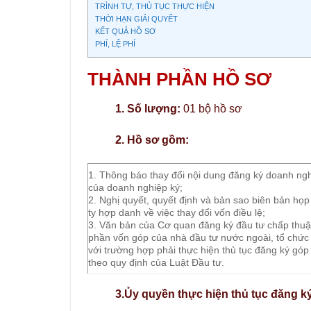
TRÌNH TỰ, THỦ TỤC THỰC HIỆN
THỜI HẠN GIẢI QUYẾT
KẾT QUẢ HỒ SƠ
PHÍ, LỆ PHÍ
THÀNH PHẦN HỒ SƠ
1. Số lượng:
01 bộ hồ sơ
2. Hồ sơ gồm:
1. Thông báo thay đổi nội dung đăng ký doanh ngh
của doanh nghiệp ký;
2. Nghị quyết, quyết định và bản sao biên bản họp
ty hợp danh về việc thay đổi vốn điều lệ;
3. Văn bản của Cơ quan đăng ký đầu tư chấp thuậ
phần vốn góp của nhà đầu tư nước ngoài, tổ chức 
với trường hợp phải thực hiện thủ tục đăng ký g
theo quy định của Luật Đầu tư.
3.Ủy quyền thực hiện thủ tục đăng 