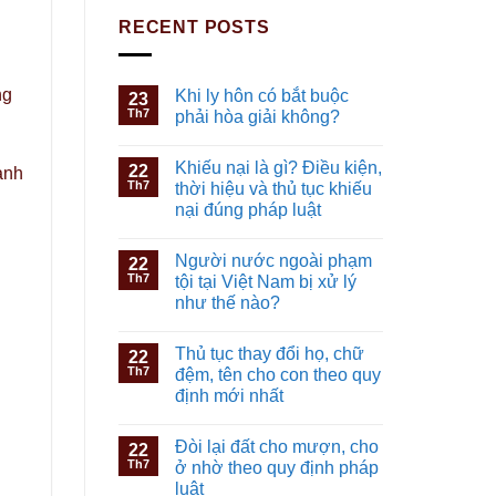
RECENT POSTS
ng
Khi ly hôn có bắt buộc
23
Th7
phải hòa giải không?
Khiếu nại là gì? Điều kiện,
22
anh
Th7
thời hiệu và thủ tục khiếu
nại đúng pháp luật
Người nước ngoài phạm
22
Th7
tội tại Việt Nam bị xử lý
như thế nào?
Thủ tục thay đổi họ, chữ
22
Th7
đệm, tên cho con theo quy
định mới nhất
Đòi lại đất cho mượn, cho
22
Th7
ở nhờ theo quy định pháp
luật