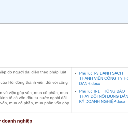
iệp do người đại diện theo pháp luật
Phụ lục I-9 DANH SÁCH
THÀNH VIÊN CÔNG TY H
 của Hội đồng thành viên đối với công
DANH.docx
Phụ lục II-1 THÔNG BÁO
n về việc góp vốn, mua cổ phần, mua
THAY ĐỔI NỘI DUNG ĐĂ
kinh tế có vốn đầu tư nước ngoài đối
KÝ DOANH NGHIỆP.docx
óp vốn, mua cổ phần, mua phần vốn góp
ký doanh nghiệp