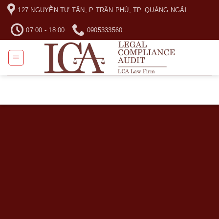
Skip
127 NGUYỄN TỰ TÂN, P TRẦN PHÚ, TP. QUẢNG NGÃI
to
content
07:00 - 18:00
0905333560