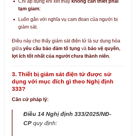
Chỉ áp dụng khi xét thấy
không cần thiết phải
tạm giam
;
Luôn gắn với nghĩa vụ cam đoan của người bị
giám sát.
Điều này cho thấy giám sát điện tử là sự dung hòa
giữa
yêu cầu bảo đảm tố tụng
và
bảo vệ quyền,
lợi ích tốt nhất của người chưa thành niên
.
3. Thiết bị giám sát điện tử được sử
dụng với mục đích gì theo Nghị định
333?
Căn cứ pháp lý:
Điều 14 Nghị định 333/2025/NĐ-
CP
quy định: