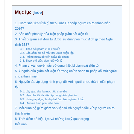
Mục lục
[
hide
]
1. Giám sát điện tử là gì theo Luật Tư pháp người chưa thành niên
2024?
2. Bản chất pháp lý của biện pháp giám sát điện tử
3. Thiết bị giám sát điện tử được sử dụng với mục đích gì theo Nghị
định 333?
3.1. Theo dõi phạm vi di chuyển
3.2. Bảo đảm sự có mặt khi được triệu tập
3.3. Phòng ngừa bỏ trốn hoặc tái phạm
3.4. Thay thế việc giam giữ vật lý
4. Phạm vi và nguyên tắc sử dụng thiết bị giám sát điện tử
5. Ý nghĩa của giám sát điện tử trong chính sách tư pháp đối với người
chưa thành niên
6. Nguyên tắc áp dụng hình phạt đối với người chưa thành niên phạm
tội
6.1. Lấy giáo dục là mục tiêu chủ yếu
6.2. Hạn chế tối đa việc áp dụng hình phạt tù
6.3. Không áp dụng hình phạt đặc biệt nghiêm khắc
6.4. Ưu tiên hình phạt nhẹ hơn
7. Mối quan hệ giữa giám sát điện tử và nguyên tắc xử lý người chưa
thành niên
8. Thời điểm có hiệu lực và những lưu ý quan trọng
Kết luận