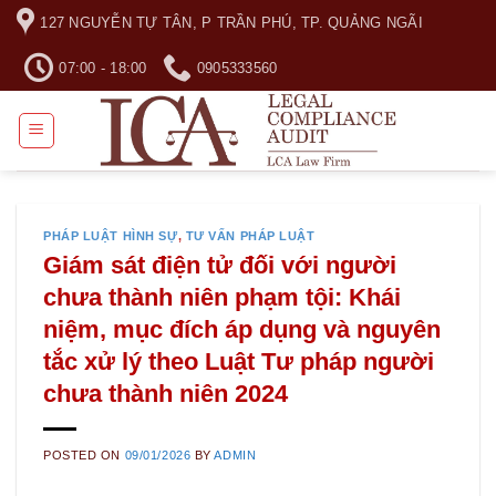
Skip
127 NGUYỄN TỰ TÂN, P TRẦN PHÚ, TP. QUẢNG NGÃI
to
content
07:00 - 18:00
0905333560
PHÁP LUẬT HÌNH SỰ
,
TƯ VẤN PHÁP LUẬT
Giám sát điện tử đối với người
chưa thành niên phạm tội: Khái
niệm, mục đích áp dụng và nguyên
tắc xử lý theo Luật Tư pháp người
chưa thành niên 2024
POSTED ON
09/01/2026
BY
ADMIN