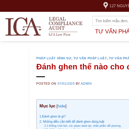
Skip
127 NGUY
to
content
TƯ VẤN PH
PHÁP LUẬT HÌNH SỰ
,
TƯ VẤN PHÁP LUẬT
,
TƯ VẤN PH
Đánh ghen thế nào cho 
POSTED ON
07/01/2025
BY
ADMIN
Mục lục
[
hide
]
1.Đánh ghen là gì?
2. Những điều cần biết để đánh ghen đúng luật
2.1.Không chửi bới, xúc phạm danh dự, nhân phẩm đối phương