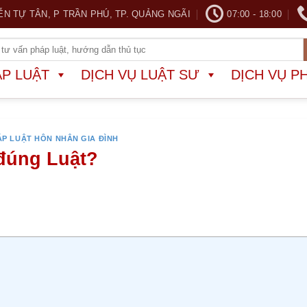
ỄN TỰ TÂN, P TRẦN PHÚ, TP. QUẢNG NGÃI
07:00 - 18:00
ÁP LUẬT
DỊCH VỤ LUẬT SƯ
DỊCH VỤ P
ÁP LUẬT HÔN NHÂN GIA ĐÌNH
đúng Luật?