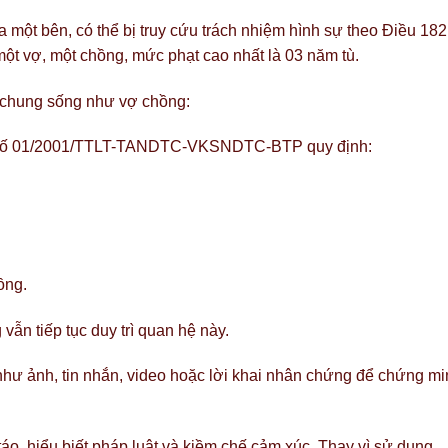
 một bên, có thể bị truy cứu trách nhiệm hình sự theo Điều 182
một vợ, một chồng, mức phạt cao nhất là 03 năm tù.
 chung sống như vợ chồng:
ch số 01/2001/TTLT-TANDTC-VKSNDTC-BTP quy định:
ồng.
vẫn tiếp tục duy trì quan hệ này.
hư ảnh, tin nhắn, video hoặc lời khai nhân chứng để chứng mi
 táo, hiểu biết pháp luật và kiềm chế cảm xúc. Thay vì sử dụng