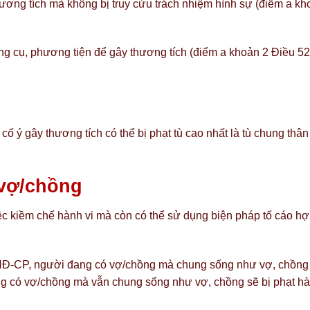
thương tích mà không bị truy cứu trách nhiệm hình sự (điểm a k
ông cụ, phương tiện để gây thương tích (điểm a khoản 2 Điều 52
ố ý gây thương tích có thể bị phạt tù cao nhất là tù chung thân
 vợ/chồng
ệc kiềm chế hành vi mà còn có thể sử dụng biện pháp tố cáo h
NĐ-CP, người đang có vợ/chồng mà chung sống như vợ, chồng
ng có vợ/chồng mà vẫn chung sống như vợ, chồng sẽ bị phạt h