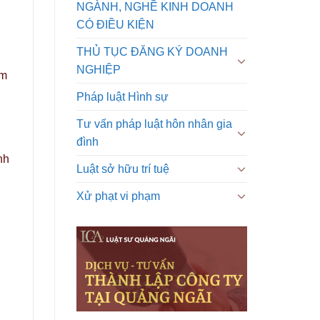
NGÀNH, NGHỀ KINH DOANH
CÓ ĐIỀU KIỆN
THỦ TỤC ĐĂNG KÝ DOANH
NGHIỆP
ệm
Pháp luật Hình sự
Tư vấn pháp luật hôn nhân gia
đình
nh
Luật sở hữu trí tuệ
Xử phạt vi phạm