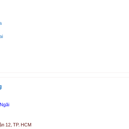
a
ai
g
 Ngãi
ận 12, TP. HCM