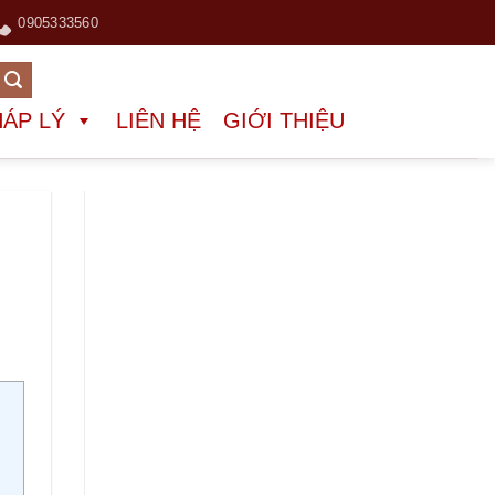
0905333560
HÁP LÝ
LIÊN HỆ
GIỚI THIỆU