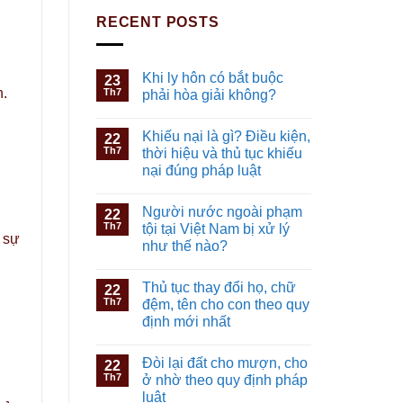
RECENT POSTS
Khi ly hôn có bắt buộc
23
n.
Th7
phải hòa giải không?
Khiếu nại là gì? Điều kiện,
22
Th7
thời hiệu và thủ tục khiếu
nại đúng pháp luật
Người nước ngoài phạm
22
Th7
tội tại Việt Nam bị xử lý
h sự
như thế nào?
Thủ tục thay đổi họ, chữ
22
Th7
đệm, tên cho con theo quy
định mới nhất
Đòi lại đất cho mượn, cho
22
Th7
ở nhờ theo quy định pháp
luật