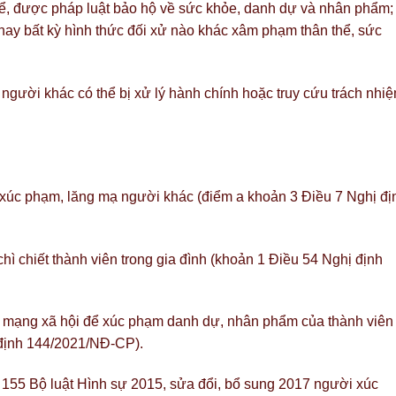
ể, được pháp luật bảo hộ về sức khỏe, danh dự và nhân phẩm;
h hay bất kỳ hình thức đối xử nào khác xâm phạm thân thể, sức
gười khác có thể bị xử lý hành chính hoặc truy cứu trách nhi
vi xúc phạm, lăng mạ người khác (điểm a khoản 3 Điều 7 Nghị đị
chì chiết thành viên trong gia đình (khoản 1 Điều 54 Nghị định
ng mạng xã hội để xúc phạm danh dự, nhân phẩm của thành viên
 định 144/2021/NĐ-CP).
 155 Bộ luật Hình sự 2015, sửa đổi, bổ sung 2017 người xúc