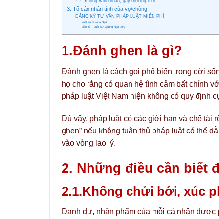
2.2. Không đánh nhau, gây thương tích
3. Tố cáo nhân tình của vợ/chồng
ĐĂNG KÝ TƯ VẤN PHÁP LUẬT MIỄN PHÍ
Luật sư Quảng Ngãi
Liên hệ – Luật sư Quảng Ngãi .org
1.Đánh ghen là gì?
Đánh ghen là cách gọi phổ biến trong đời số
họ cho rằng có quan hệ tình cảm bất chính vớ
pháp luật Việt Nam hiện không có quy định cụ
Dù vậy, pháp luật có các giới hạn và chế tài 
ghen” nếu không tuân thủ pháp luật có thể 
vào vòng lao lý.
2. Những điều cần biết 
2.1.Không chửi bới, xúc
Danh dự, nhân phẩm của mỗi cá nhân được p