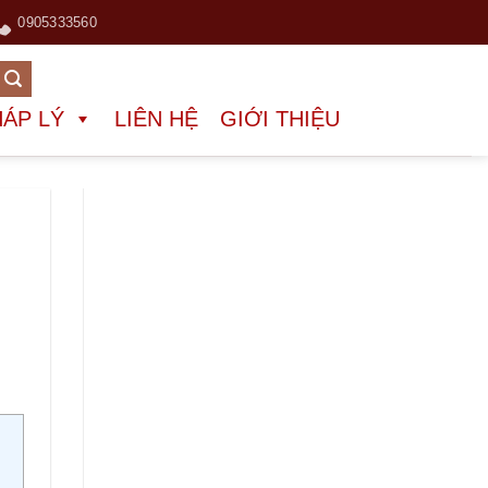
0905333560
HÁP LÝ
LIÊN HỆ
GIỚI THIỆU