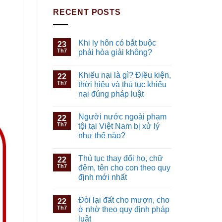
RECENT POSTS
Khi ly hôn có bắt buộc
23
Th7
phải hòa giải không?
Khiếu nại là gì? Điều kiện,
22
Th7
thời hiệu và thủ tục khiếu
nại đúng pháp luật
Người nước ngoài phạm
22
Th7
tội tại Việt Nam bị xử lý
như thế nào?
Thủ tục thay đổi họ, chữ
22
Th7
đệm, tên cho con theo quy
định mới nhất
Đòi lại đất cho mượn, cho
22
Th7
ở nhờ theo quy định pháp
luật