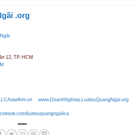
gãi .org
 Ngãi
ận 12, TP. HCM
CM
LCAlawfirm.vn
www.DoanhNghiep.LuatsuQuangNgai.org
facebook.com/luatsuquangngailca