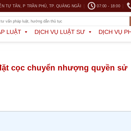
ỄN TỰ TÂN, P TRẦN PHÚ, TP. QUẢNG NGÃI
07:00 - 18:00
ÁP LUẬT
DỊCH VỤ LUẬT SƯ
DỊCH VỤ P
đặt cọc chuyển nhượng quyền sử