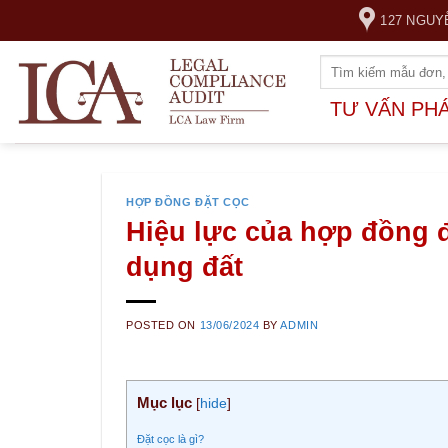
Skip
127 NGUY
to
content
TƯ VẤN PH
HỢP ĐỒNG ĐẶT CỌC
Hiệu lực của hợp đồng 
dụng đất
POSTED ON
13/06/2024
BY
ADMIN
Mục lục
[
hide
]
Đặt cọc là gì?