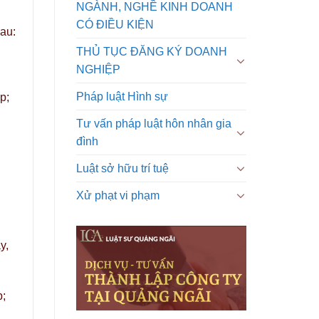
NGÀNH, NGHỀ KINH DOANH
CÓ ĐIỀU KIỆN
au:
THỦ TỤC ĐĂNG KÝ DOANH
NGHIỆP
Pháp luật Hình sự
p;
Tư vấn pháp luật hôn nhân gia
đình
Luật sở hữu trí tuệ
Xử phạt vi phạm
y,
p;