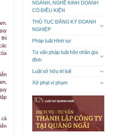
NGÀNH, NGHỀ KINH DOANH
CÓ ĐIỀU KIỆN
THỦ TỤC ĐĂNG KÝ DOANH
am.
NGHIỆP
quy
 thì
Pháp luật Hình sự
các
Tư vấn pháp luật hôn nhân gia
của
đình
Luật sở hữu trí tuệ
iễn
am,
Xử phạt vi phạm
quy
tập
ể cả
iễn