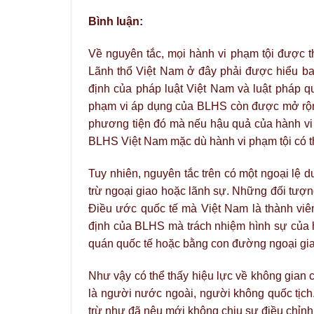
Bình luận:
Về nguyên tắc, mọi hành vi phạm tội được t
Lãnh thổ Việt Nam ở đây phải được hiểu ba
định của pháp luật Việt Nam và luật pháp quố
phạm vi áp dụng của BLHS còn được mở rộng
phương tiện đó mà nếu hậu quả của hành vi p
BLHS Việt Nam mặc dù hành vi phạm tội có thể
Tuy nhiên, nguyên tắc trên có một ngoại lệ
trừ ngoại giao hoặc lãnh sự. Những đối tượn
Điều ước quốc tế mà Việt Nam là thành viê
định của BLHS mà trách nhiệm hình sự của họ
quán quốc tế hoặc bằng con đường ngoại gia
Như vậy có thể thấy hiệu lực về không gian c
là người nước ngoài, người không quốc tịc
trừ như đã nêu mới không chịu sự điều chỉnh 