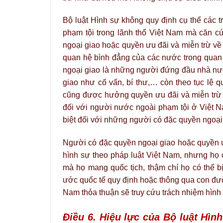
Bộ luật Hình sự không quy định cụ thể các t
phạm tội trong lãnh thổ Việt Nam mà căn cứ
ngoại giao hoặc quyền ưu đãi và miễn trừ về l
quan hệ bình đẳng của các nước trong qua
ngoại giao là những người đứng đầu nhà nướ
giao như cố vấn, bí thư,… còn theo tục lệ 
cũng được hưởng quyền ưu đãi và miễn trừ về
đối với người nước ngoài phạm tội ở Việt N
biệt đối với những người có đặc quyền ngoại
Người có đặc quyền ngoại giao hoặc quyền ưu
hình sự theo pháp luật Việt Nam, nhưng họ c
mà họ mang quốc tịch, thậm chí họ có thể b
ước quốc tế quy định hoặc thông qua con đư
Nam thỏa thuận sẽ truy cứu trách nhiệm hình
Điều 6. Hiệu lực của Bộ luật Hìn