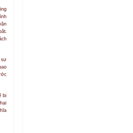
ộng
hình
 vận
bắt.
ách
 sự
bao
ước
 bị
hại
hĩa