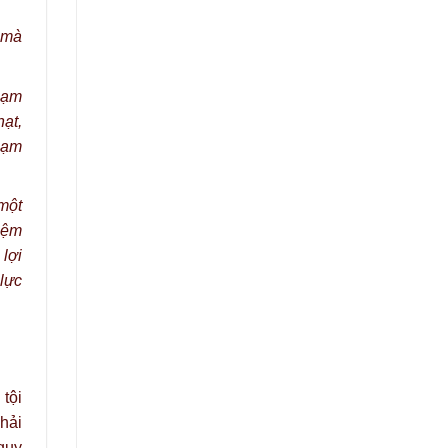
m mà
phạm
hạt,
hạm
 một
hiệm
 lợi
 lực
tội
hải
quy