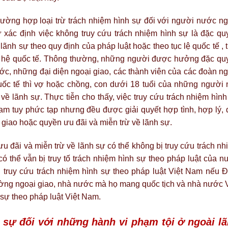
rường hợp loại trừ trách nhiệm hình sự đối với người nước ng
 xác định việc không truy cứu trách nhiệm hình sự là đặc qu
ãnh sự theo quy định của pháp luật hoặc theo tục lệ quốc tế , 
n hệ quốc tế. Thông thường, những người được hưởng đặc qu
c, những đại diện ngoại giao, các thành viên của các đoàn ng
quốc tế thì vợ hoặc chồng, con dưới 18 tuổi của những người 
 lãnh sự. Thực tiễn cho thấy, việc truy cứu trách nhiệm hình
am tuy phức tạp nhưng đều được giải quyết hợp tình, hợp lý, 
 giao hoặc quyền ưu đãi và miễn trừ về lãnh sự.
 đãi và miễn trừ về lãnh sự có thể không bị truy cứu trách nh
ó thể vẫn bị truy tố trách nhiệm hình sự theo pháp luật của n
ị truy cứu trách nhiệm hình sự theo pháp luật Việt Nam nếu Đ
ờng ngoại giao, nhà nước mà họ mang quốc tịch và nhà nước V
 sự theo pháp luật Việt Nam.
h sự đối với những hành vi phạm tội ở ngoài l