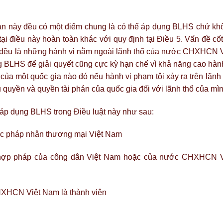
ản này đều có một điểm chung là có thể áp dụng BLHS chứ kh
ại điều này hoàn toàn khác với quy định tại Điều 5. Vấn đề cốt
ày đều là những hành vi nằm ngoài lãnh thổ của nước CHXHCN V
 BLHS để giải quyết cũng cực kỳ hạn chế vì khả năng cao hành
của một quốc gia nào đó nếu hành vi phạm tội xảy ra trên lãnh
 quyền và quyền tài phán của quốc gia đối với lãnh thổ của mìn
 áp dụng BLHS trong Điều luật này như sau:
ặc pháp nhân thương mại Việt Nam
ch hợp pháp của công dân Việt Nam hoặc của nước CHXHCN V
HXHCN Việt Nam là thành viên