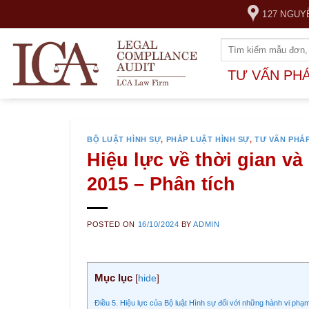
Skip
127 NGUY
to
content
TƯ VẤN PH
BỘ LUẬT HÌNH SỰ
,
PHÁP LUẬT HÌNH SỰ
,
TƯ VẤN PHÁ
Hiệu lực về thời gian và
2015 – Phân tích
POSTED ON
16/10/2024
BY
ADMIN
Mục lục
[
hide
]
Điều 5. Hiệu lực của Bộ luật Hình sự đối với những hành vi phạ