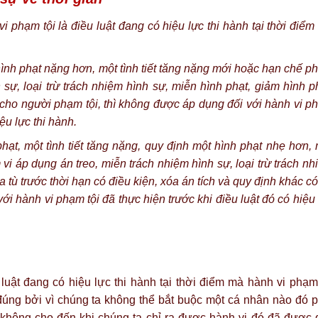
i phạm tội là điều luật đang có hiệu lực thi hành tại thời điể
hình phạt nặng hơn, một tình tiết tăng nặng mới hoặc hạn chế 
 sự, loại trừ trách nhiệm hình sự, miễn hình phạt, giảm hình p
 cho người phạm tội, thì không được áp dụng đối với hành vi p
iệu lực thi hành.
hạt, một tình tiết tăng nặng, quy định một hình phạt nhẹ hơn,
vi áp dụng án treo, miễn trách nhiệm hình sự, loại trừ trách n
a tù trước thời hạn có điều kiện, xóa án tích và quy định khác có
ới hành vi phạm tội đã thực hiện trước khi điều luật đó có hiệu
uật đang có hiệu lực thi hành tại thời điểm mà hành vi phạm 
úng bởi vì chúng ta không thể bắt buộc một cá nhân nào đó p
 không cho đến khi chúng ta chỉ ra được hành vi đó đã được 