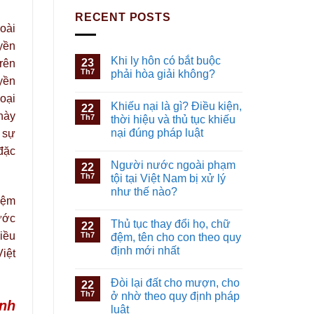
RECENT POSTS
oài
yền
Khi ly hôn có bắt buộc
23
trên
Th7
phải hòa giải không?
yền
oại
Khiếu nại là gì? Điều kiện,
22
này
Th7
thời hiệu và thủ tục khiếu
nại đúng pháp luật
 sự
đặc
Người nước ngoài phạm
22
Th7
tội tại Việt Nam bị xử lý
như thế nào?
iệm
ước
Thủ tục thay đổi họ, chữ
22
iều
Th7
đệm, tên cho con theo quy
định mới nhất
iệt
Đòi lại đất cho mượn, cho
22
Th7
ở nhờ theo quy định pháp
ãnh
luật