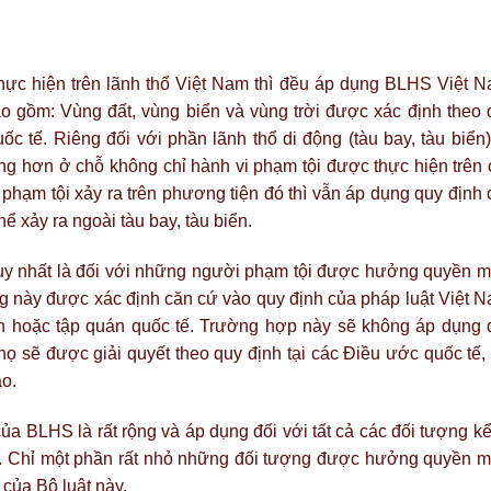
hực hiện trên lãnh thổ Việt Nam thì đều áp dụng BLHS Việt N
o gồm: Vùng đất, vùng biển và vùng trời được xác định theo 
c tế. Riêng đối với phần lãnh thổ di động (tàu bay, tàu biển)
 hơn ở chỗ không chỉ hành vi phạm tội được thực hiện trên 
hạm tội xảy ra trên phương tiện đó thì vẫn áp dụng quy định 
 xảy ra ngoài tàu bay, tàu biển.
 duy nhất là đối với những người phạm tội được hưởng quyền m
g này được xác định căn cứ vào quy định của pháp luật Việt N
n hoặc tập quán quốc tế. Trường hợp này sẽ không áp dụng 
 sẽ được giải quyết theo quy định tại các Điều ước quốc tế, 
o.
ủa BLHS là rất rộng và áp dụng đối với tất cả các đối tượng k
h. Chỉ một phần rất nhỏ những đối tượng được hưởng quyền m
của Bộ luật này.