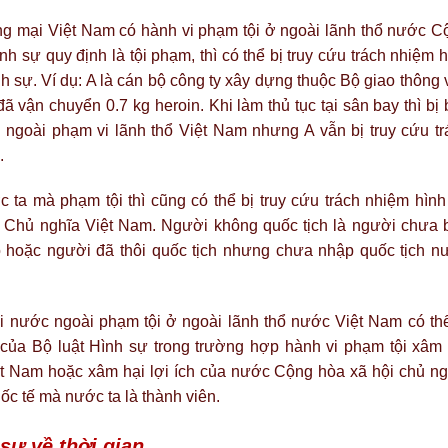
 mại Việt Nam có hành vi phạm tội ở ngoài lãnh thổ nước C
h sự quy định là tội phạm, thì có thể bị truy cứu trách nhiệm 
nh sự. Ví dụ: A là cán bộ công ty xây dựng thuộc Bộ giao thông
ã vận chuyển 0.7 kg heroin. Khi làm thủ tục tại sân bay thì bị 
n ngoài phạm vi lãnh thổ Việt Nam nhưng A vẫn bị truy cứu tr
.
 ta mà phạm tội thì cũng có thể bị truy cứu trách nhiệm hình
 Chủ nghĩa Việt Nam. Người không quốc tịch là người chưa 
o hoặc người đã thôi quốc tịch nhưng chưa nhập quốc tịch n
nước ngoài phạm tội ở ngoài lãnh thổ nước Việt Nam có thể
 của Bộ luật Hình sự trong trường hợp hành vi phạm tội xâm 
ệt Nam hoặc xâm hại lợi ích của nước Cộng hòa xã hội chủ ng
ốc tế mà nước ta là thành viên.
 sự về thời gian