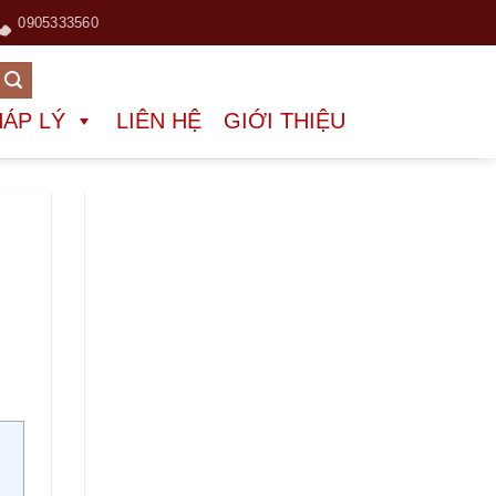
0905333560
HÁP LÝ
LIÊN HỆ
GIỚI THIỆU