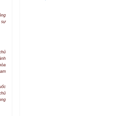
ộng
h sự
chủ
ành
hòa
Nam
uốc
chủ
rong