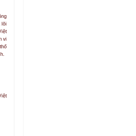
ông
 lõi
iệt
 vi
 thổ
h.
iệt