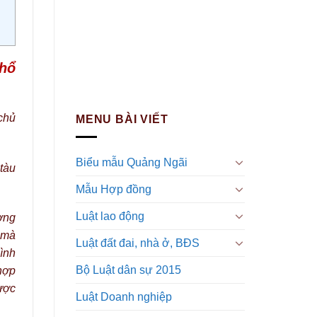
thổ
chủ
MENU BÀI VIẾT
Biểu mẫu Quảng Ngãi
tàu
Mẫu Hợp đồng
Luật lao động
ợng
 mà
Luật đất đai, nhà ở, BĐS
ình
Bộ Luật dân sự 2015
hợp
ược
Luật Doanh nghiệp