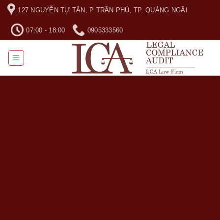
Skip
127 NGUYỄN TỰ TÂN, P TRẦN PHÚ, TP. QUẢNG NGÃI
to
content
07:00 - 18:00
0905333560