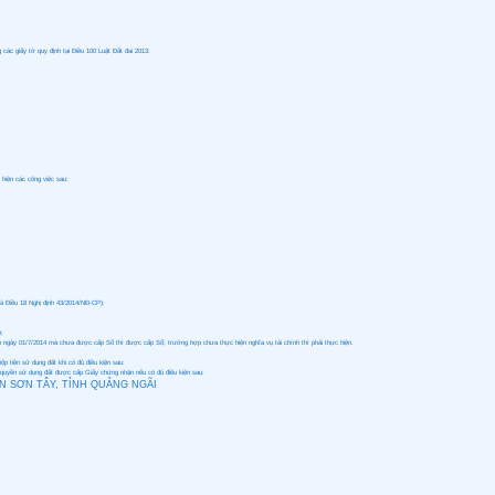
c giấy tờ quy định tại Điều 100 Luật Đất đai 2013:
 hiện các công việc sau:
và Điều 18 Nghị định 43/2014/NĐ-CP):
h;
n ngày 01/7/2014 mà chưa được cấp Sổ thì được cấp Sổ; trường hợp chưa thực hiện nghĩa vụ tài chính thì phải thực hiện.
p tiền sử dụng đất khi có đủ điều kiện sau:
ề quyền sử dụng đất được cấp Giấy chứng nhận nếu có đủ điều kiện sau:
N SƠN TÂY, TỈNH QUẢNG NGÃI