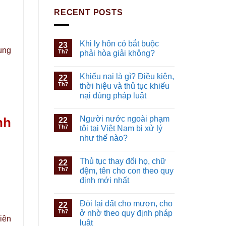
RECENT POSTS
Khi ly hôn có bắt buộc
23
ụng
Th7
phải hòa giải không?
Khiếu nại là gì? Điều kiện,
22
Th7
thời hiệu và thủ tục khiếu
nại đúng pháp luật
Người nước ngoài phạm
nh
22
Th7
tội tại Việt Nam bị xử lý
như thế nào?
Thủ tục thay đổi họ, chữ
22
Th7
đệm, tên cho con theo quy
định mới nhất
Đòi lại đất cho mượn, cho
22
Th7
ở nhờ theo quy định pháp
liên
luật