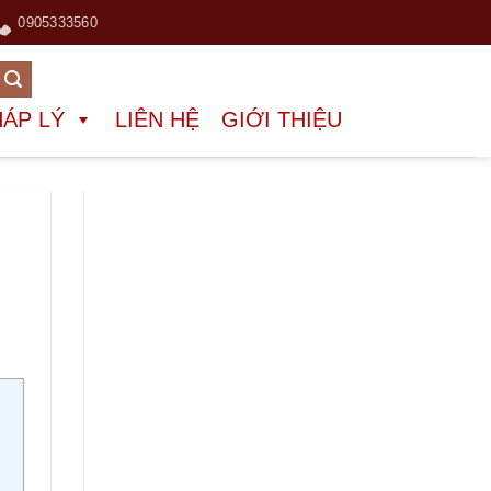
0905333560
HÁP LÝ
LIÊN HỆ
GIỚI THIỆU