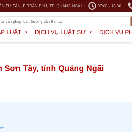
ỄN TỰ TÂN, P TRẦN PHÚ, TP. QUẢNG NGÃI
07:00 - 18:00
ÁP LUẬT
DỊCH VỤ LUẬT SƯ
DỊCH VỤ P
ện Sơn Tây, tỉnh Quảng Ngãi
Ngãi