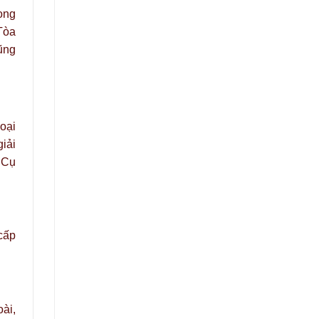
ong
 Tòa
ũng
oại
iải
 Cụ
cấp
ài,