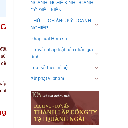
NGÀNH, NGHỀ KINH DOANH
CÓ ĐIỀU KIỆN
THỦ TỤC ĐĂNG KÝ DOANH
NG
NGHIỆP
Pháp luật Hình sự
 đất
Tư vấn pháp luật hôn nhân gia
à sử
đình
n đề
Luật sở hữu trí tuệ
Xử phạt vi phạm
chấp
đất
ng