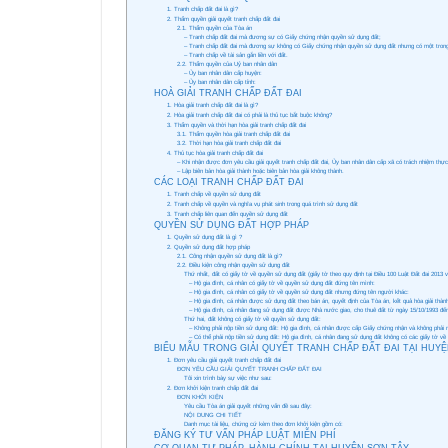
1. Tranh chấp đất đai là gì?
2. Thẩm quyền giải quyết tranh chấp đất đai
2.1. Thẩm quyền của Tòa án
– Tranh chấp đất đai mà đương sự có Giấy chứng nhận quyền sử dụng đất;
– Tranh chấp đất đai mà đương sự không có Giấy chứng nhận quyền sử dụng đất nhưng có một trong cá
– Tranh chấp về tài sản gắn liền với đất.
2.2. Thẩm quyền của Uỷ ban nhân dân
– Ủy ban nhân dân cấp huyện:
– Ủy ban nhân dân cấp tỉnh:
HOÀ GIẢI TRANH CHẤP ĐẤT ĐAI
1. Hòa giải tranh chấp đất đai là gì?
2. Hòa giải tranh chấp đất đai có phải là thủ tục bắt buộc không?
3. Thẩm quyền và thời hạn hòa giải tranh chấp đất đai
3.1. Thẩm quyền hòa giải tranh chấp đất đai
3.2. Thời hạn hòa giải tranh chấp đất đai
4. Thủ tục hòa giải tranh chấp đất đai
– Khi nhận được đơn yêu cầu giải quyết tranh chấp đất đai, Ủy ban nhân dân cấp xã có trách nhiệm thực
– Lập biên bản hòa giải thành hoặc biên bản hòa giải không thành.
CÁC LOẠI TRANH CHẤP ĐẤT ĐAI
1. Tranh chấp về quyền sử dụng đất
2. Tranh chấp về quyền và nghĩa vụ phát sinh trong quá trình sử dụng đất
3. Tranh chấp liên quan đến quyền sử dụng đất
QUYỀN SỬ DỤNG ĐẤT HỢP PHÁP
1. Quyền sử dụng đất là gì ?
2. Quyền sử dụng đất hợp pháp
2.1. Công nhận quyền sử dụng đất là gì?
2.2. Điều kiện công nhận quyền sử dụng đất
Thứ nhất, đất có giấy tờ về quyền sử dụng đất (giấy tờ theo quy định tại Điều 100 Luật Đất đai 2013 
– Hộ gia đình, cá nhân có giấy tờ về quyền sử dụng đất đứng tên mình:
– Hộ gia đình, cá nhân có giấy tờ về quyền sử dụng đất nhưng đứng tên người khác:
– Hộ gia đình, cá nhân được sử dụng đất theo bán án, quyết định của Tòa án, kết quả hòa giải thàn
– Hộ gia đình, cá nhân đang sử dụng đất được Nhà nước giao, cho thuê đất từ ngày 15/10/1993 đế
Thứ hai, đất không có giấy tờ về quyền sử dụng đất:
– Không phải nộp tiền sử dụng đất: Hộ gia đình, cá nhân được cấp Giấy chứng nhận và không phải nộ
– Có thể phải nộp tiền sử dụng đất: Hộ gia đình, cá nhân đang sử dụng đất không có các giấy tờ v
BIỂU MẪU TRONG GIẢI QUYẾT TRANH CHẤP ĐẤT ĐAI TẠI HUYỆ
1. Đơn yêu cầu giải quyết tranh chấp đất đai
ĐƠN YÊU CẦU GIẢI QUYẾT TRANH CHẤP ĐẤT ĐAI
Tôi xin trình bày sự việc như sau:
2. Đơn khởi kiện tranh chấp đất đai
ĐƠN KHỞI KIỆN
Yêu cầu Tòa án giải quyết những vấn đề sau đây:
NỘI DUNG CHI TIẾT
Danh mục tài liệu, chứng cứ kèm theo đơn khởi kiện gồm có:
ĐĂNG KÝ TƯ VẤN PHÁP LUẬT MIỄN PHÍ
CƠ QUAN TƯ PHÁP, HÀNH CHÍNH TẠI HUYỆN SƠN TÂY