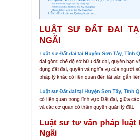
Toà án nhân dân Huyện Sơn Tây, Quảng Ngãi
Viện kểm sát nhân dân Huyện Sơn Tây, Quảng Ngãi
Chi cục thi hành án Huyện Sơn Tây, Quảng Ngãi
LIÊN HỆ – Luật sư Quảng Ngãi .org
LUẬT SƯ ĐẤT ĐAI TẠ
NGÃI
Luật sư Đất đai tại Huyện Sơn Tây, Tỉnh 
đai gồm: chế độ sở hữu đất đai, quyền hạn và
dụng đất đai, quyền và nghĩa vụ của người sử
pháp lý khác có liên quan đến tài sản gắn liền
Luật sư Đất đai tại Huyện Sơn Tây, Tỉnh 
có liên quan trong lĩnh vực Đất đai, giữa c
và các cơ quan có thẩm quyền quản lý đất.
Luật sư tư vấn pháp luật 
Ngãi