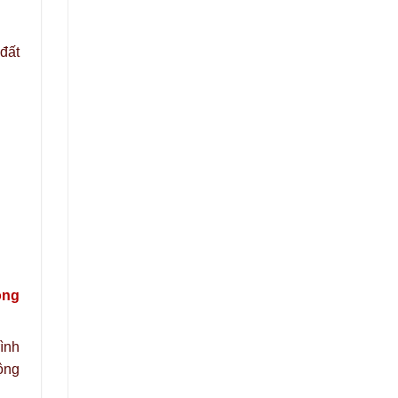
 đất
ong
ình
ộng