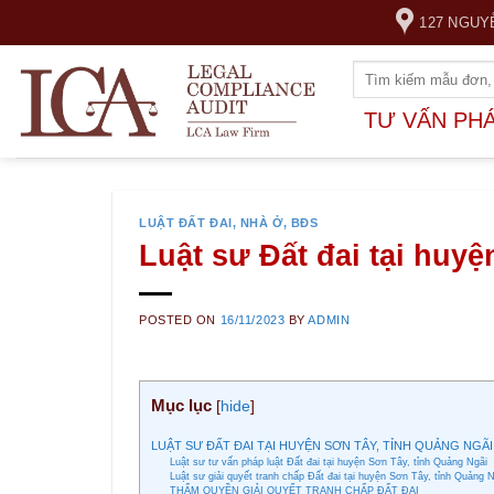
Skip
127 NGUY
to
content
TƯ VẤN PH
LUẬT ĐẤT ĐAI, NHÀ Ở, BĐS
Luật sư Đất đai tại huy
POSTED ON
16/11/2023
BY
ADMIN
Mục lục
[
hide
]
LUẬT SƯ ĐẤT ĐAI TẠI HUYỆN SƠN TÂY, TỈNH QUẢNG NGÃI
Luật sư tư vấn pháp luật Đất đai tại huyện Sơn Tây, tỉnh Quảng Ngãi
Luật sư giải quyết tranh chấp Đất đai tại huyện Sơn Tây, tỉnh Quảng 
THẨM QUYỀN GIẢI QUYẾT TRANH CHẤP ĐẤT ĐAI