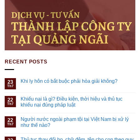
RECENT POSTS
Khi ly hôn có bắt buộc phải hòa giải không?
23
Th7
Khiếu nại là gì? Điều kiện, thời hiệu và thủ tục
22
Th7
khiếu nại đúng pháp luật
Người nước ngoài phạm tội tại Việt Nam bị xử lý
22
Th7
như thế nào?
Thủ tục thay đổi họ, chữ đệm, tên cho con theo quy