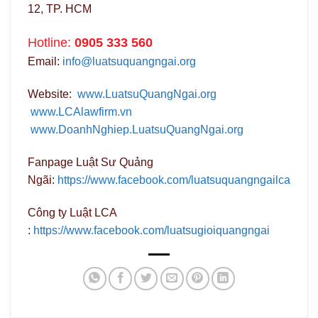
12, TP. HCM
Hotline:
0905 333 560
Email:
info@luatsuquangngai.org
Website:
www.LuatsuQuangNgai.org
www.LCAlawfirm.vn
www.DoanhNghiep.LuatsuQuangNgai.org
Fanpage Luật Sư Quảng
Ngãi:
https://www.facebook.com/luatsuquangngailca
Công ty Luật LCA
:
https://www.facebook.com/luatsugioiquangngai