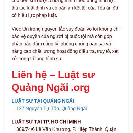
cho đến khi được chứng minh theo đúng trình tự,
thủ tục luật định và có bản án kết tội của Tòa án đã
có hiệu lực pháp luật.
Việc tôn trọng nguyên tắc suy đoán vô tội không chỉ
bảo vệ quyền của người bị buộc tội mà còn góp
phần bảo đảm công lý, phòng chống oan sai và
nâng cao chất lượng hoạt động điều tra, truy tố, xét
xử trong tố tụng hình sự.
Liên hệ –
Luật sư
Quảng Ngãi .org
LUẬT SƯ TẠI QUẢNG NGÃI
127 Nguyễn Tự Tân, Quảng Ngãi
LUẬT SƯ TẠI TP. HỒ CHÍ MINH
389/74/6 Lê Văn Khương, P. Hiệp Thành, Quận