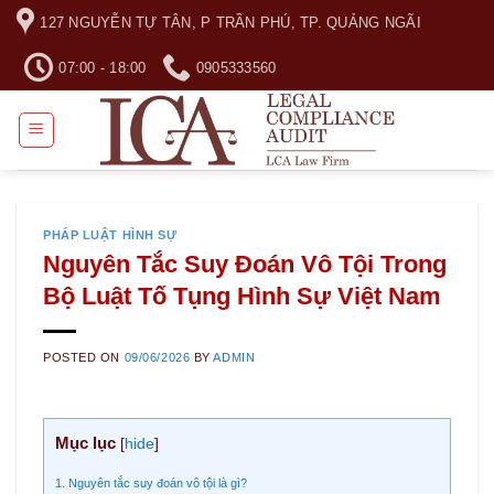
Skip
127 NGUYỄN TỰ TÂN, P TRẦN PHÚ, TP. QUẢNG NGÃI
to
content
07:00 - 18:00
0905333560
PHÁP LUẬT HÌNH SỰ
Nguyên Tắc Suy Đoán Vô Tội Trong
Bộ Luật Tố Tụng Hình Sự Việt Nam
POSTED ON
09/06/2026
BY
ADMIN
Mục lục
[
hide
]
1. Nguyên tắc suy đoán vô tội là gì?