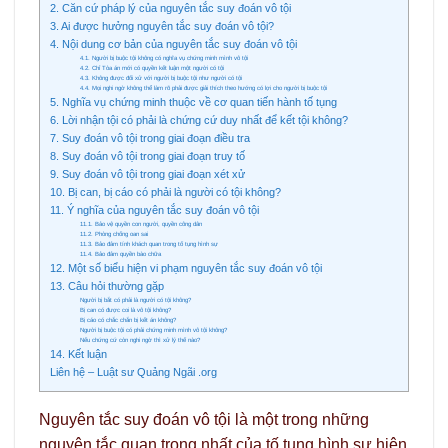
2. Căn cứ pháp lý của nguyên tắc suy đoán vô tội
3. Ai được hưởng nguyên tắc suy đoán vô tội?
4. Nội dung cơ bản của nguyên tắc suy đoán vô tội
4.1. Người bị buộc tội không có nghĩa vụ chứng minh mình vô tội
4.2. Chỉ Tòa án mới có quyền kết luận một người có tội
4.3. Không được đối xử với người bị buộc tội như người có tội
4.4. Mọi nghi ngờ không thể làm rõ phải được giải thích theo hướng có lợi cho người bị buộc tội
5. Nghĩa vụ chứng minh thuộc về cơ quan tiến hành tố tụng
6. Lời nhận tội có phải là chứng cứ duy nhất để kết tội không?
7. Suy đoán vô tội trong giai đoạn điều tra
8. Suy đoán vô tội trong giai đoạn truy tố
9. Suy đoán vô tội trong giai đoạn xét xử
10. Bị can, bị cáo có phải là người có tội không?
11. Ý nghĩa của nguyên tắc suy đoán vô tội
11.1. Bảo vệ quyền con người, quyền công dân
11.2. Phòng chống oan sai
11.3. Bảo đảm tính khách quan trong tố tụng hình sự
11.4. Bảo đảm quyền bào chữa
12. Một số biểu hiện vi phạm nguyên tắc suy đoán vô tội
13. Câu hỏi thường gặp
Người bị bắt có phải là người có tội không?
Bị can có được coi là vô tội không?
Bị cáo có chắc chắn bị kết án không?
Người bị buộc tội có phải chứng minh mình vô tội không?
Nếu chứng cứ còn nghi ngờ thì xử lý thế nào?
14. Kết luận
Liên hệ – Luật sư Quảng Ngãi .org
Nguyên tắc suy đoán vô tội là một trong những
nguyên tắc quan trọng nhất của tố tụng hình sự hiện