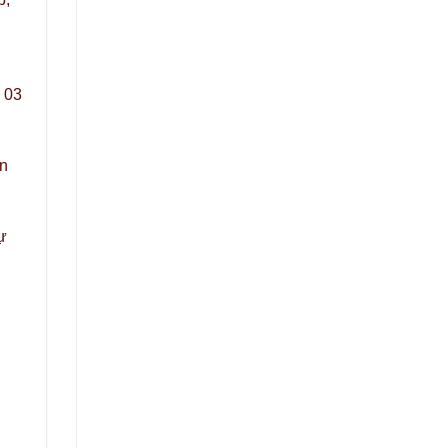
 03
ển
ự