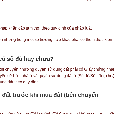
háp khẩn cấp tạm thời theo quy định của pháp luật.
ên nhưng trong một số trường hợp khác phải có thêm điều kiện
 có sổ đỏ hay chưa?
4 khi chuyển nhượng quyền sử dụng đất phải có Giấy chứng nhậ
yền sở hữu nhà ở và quyền sử dụng đất ở (Sổ đỏ/Sổ hồng) ho
ụng đất theo quy định.
n đất trước khi mua đất (bên chuyển
 quyền sử dụng đất là mảnh đất được mua không có tranh chấ