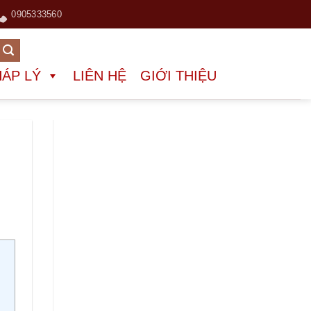
0905333560
HÁP LÝ
LIÊN HỆ
GIỚI THIỆU