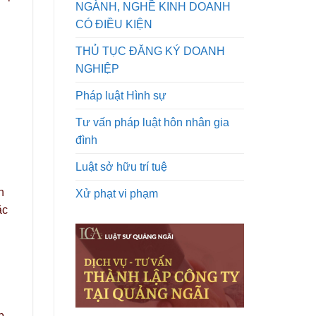
NGÀNH, NGHỀ KINH DOANH
CÓ ĐIỀU KIỆN
THỦ TỤC ĐĂNG KÝ DOANH
NGHIỆP
Pháp luật Hình sự
Tư vấn pháp luật hôn nhân gia
đình
Luật sở hữu trí tuệ
n
Xử phạt vi phạm
ặc
p,