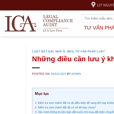
Skip
127 NGUY
to
content
TƯ VẤN PH
LUẬT ĐẤT ĐAI, NHÀ Ở, BĐS
,
TƯ VẤN PHÁP LUẬT
Những điều cần lưu ý kh
POSTED ON
05/02/2025
BY
ADMIN
Mục lục
1. Kiểm tra xem mảnh đất có đủ điều kiện để sang tên hay khôn
2. Kiểm tra xem mảnh đất đã có sổ đỏ hay chưa?
3. Xác minh thông tin bên bán đất trước khi mua đất (bên chuy