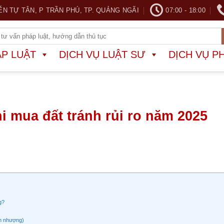
ỄN TỰ TÂN, P TRẦN PHÚ, TP. QUẢNG NGÃI
07:00 - 18:00
ÁP LUẬT
DỊCH VỤ LUẬT SƯ
DỊCH VỤ P
i mua đất tránh rủi ro năm 2025
g?
ển nhượng)