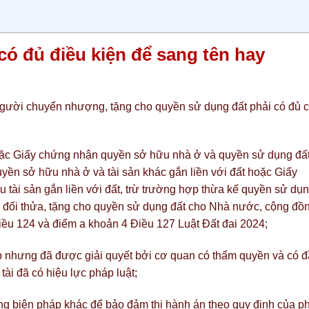
có đủ điều kiện để sang tên hay
người chuyển nhượng, tặng cho quyền sử dụng đất phải có đủ 
ặc Giấy chứng nhận quyền sở hữu nhà ở và quyền sử dụng đấ
ền sở hữu nhà ở và tài sản khác gắn liền với đất hoặc Giấy
tài sản gắn liền với đất, trừ trường hợp thừa kế quyền sử dụ
n, đổi thửa, tặng cho quyền sử dụng đất cho Nhà nước, cộng đồ
iều 124 và điểm a khoản 4 Điều 127 Luật Đất đai 2024;
p nhưng đã được giải quyết bởi cơ quan có thẩm quyền và có 
ài đã có hiệu lực pháp luật;
ng biện pháp khác để bảo đảm thi hành án theo quy định của p