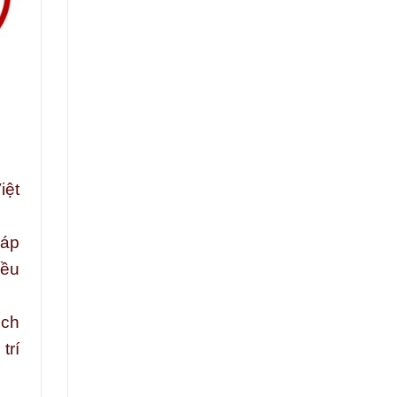
iệt
háp
iều
ịch
trí