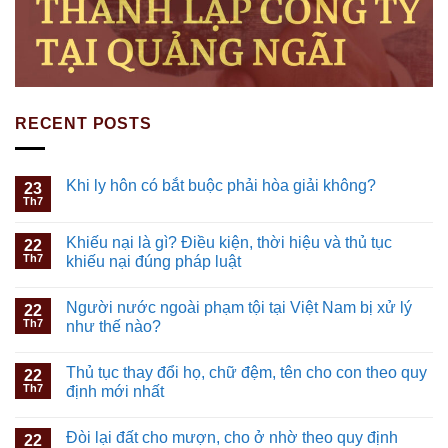
RECENT POSTS
Khi ly hôn có bắt buộc phải hòa giải không?
23
Th7
Khiếu nại là gì? Điều kiện, thời hiệu và thủ tục
22
Th7
khiếu nại đúng pháp luật
Người nước ngoài phạm tội tại Việt Nam bị xử lý
22
Th7
như thế nào?
Thủ tục thay đổi họ, chữ đệm, tên cho con theo quy
22
Th7
định mới nhất
Đòi lại đất cho mượn, cho ở nhờ theo quy định
22