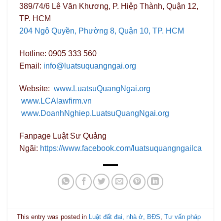
389/74/6 Lê Văn Khương, P. Hiệp Thành, Quận 12,
TP. HCM
204 Ngô Quyền, Phường 8, Quận 10, TP. HCM
Hotline: 0905 333 560
Email:
info@luatsuquangngai.org
Website:
www.LuatsuQuangNgai.org
www.LCAlawfirm.vn
www.DoanhNghiep.LuatsuQuangNgai.org
Fanpage Luật Sư Quảng
Ngãi:
https://www.facebook.com/luatsuquangngailca
This entry was posted in
Luật đất đai, nhà ở, BĐS
,
Tư vấn pháp