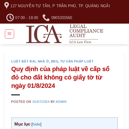
Skip
127 NGUYỄN TỰ TÂN, P TRẦN PHÚ, TP. QUẢNG NGÃI
to
content
07:00 - 18:00
0905333560
LUẬT ĐẤT ĐAI, NHÀ Ở, BĐS
,
TƯ VẤN PHÁP LUẬT
Quy định của pháp luật về cấp sổ
đỏ cho đất không có giấy tờ từ
ngày 01/8/2024
POSTED ON
01/07/2024
BY
ADMIN
Mục lục
[
hide
]