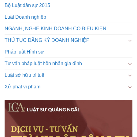
Bộ Luật dân sự 2015
Luật Doanh nghiệp
NGÀNH, NGHỀ KINH DOANH CÓ ĐIỀU KIỆN
THỦ TỤC ĐĂNG KÝ DOANH NGHIỆP
Pháp luật Hình sự
Tư vấn pháp luật hôn nhân gia đình
Luật sở hữu trí tuệ
Xử phạt vi phạm