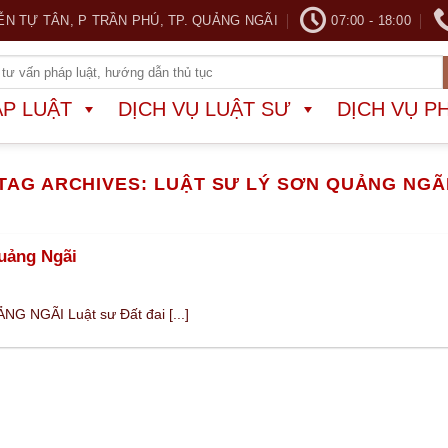
ỄN TỰ TÂN, P TRẦN PHÚ, TP. QUẢNG NGÃI
07:00 - 18:00
ÁP LUẬT
DỊCH VỤ LUẬT SƯ
DỊCH VỤ P
TAG ARCHIVES:
LUẬT SƯ LÝ SƠN QUẢNG NGÃ
Quảng Ngãi
 NGÃI Luật sư Đất đai [...]