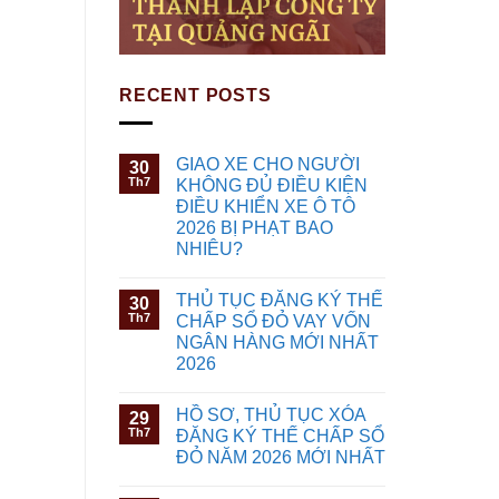
RECENT POSTS
GIAO XE CHO NGƯỜI
30
Th7
KHÔNG ĐỦ ĐIỀU KIỆN
ĐIỀU KHIỂN XE Ô TÔ
2026 BỊ PHẠT BAO
NHIÊU?
THỦ TỤC ĐĂNG KÝ THẾ
30
Th7
CHẤP SỔ ĐỎ VAY VỐN
NGÂN HÀNG MỚI NHẤT
2026
HỒ SƠ, THỦ TỤC XÓA
29
Th7
ĐĂNG KÝ THẾ CHẤP SỔ
ĐỎ NĂM 2026 MỚI NHẤT