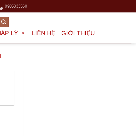
0905333560
HÁP LÝ
LIÊN HỆ
GIỚI THIỆU
I