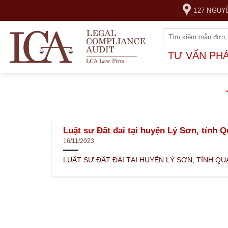
Skip
127 NGUY
to
content
TƯ VẤN PH
Luật sư Đất đai tại huyện Lý Sơn, tỉnh 
16/11/2023
LUẬT SƯ ĐẤT ĐAI TẠI HUYỆN LÝ SƠN, TỈNH QUẢNG