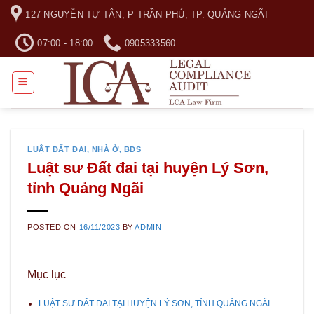
Skip
127 NGUYỄN TỰ TÂN, P TRẦN PHÚ, TP. QUẢNG NGÃI
to
content
07:00 - 18:00
0905333560
LUẬT ĐẤT ĐAI, NHÀ Ở, BĐS
Luật sư Đất đai tại huyện Lý Sơn,
tỉnh Quảng Ngãi
POSTED ON
16/11/2023
BY
ADMIN
Mục lục
LUẬT SƯ ĐẤT ĐAI TẠI HUYỆN LÝ SƠN, TỈNH QUẢNG NGÃI