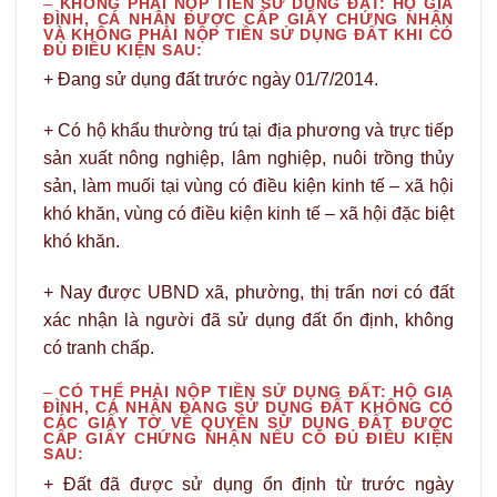
–
KHÔNG PHẢI NỘP TIỀN SỬ DỤNG ĐẤT: HỘ GIA
ĐÌNH, CÁ NHÂN ĐƯỢC CẤP GIẤY CHỨNG NHẬN
VÀ KHÔNG PHẢI NỘP TIỀN SỬ DỤNG ĐẤT KHI CÓ
ĐỦ ĐIỀU KIỆN SAU:
+ Đang sử dụng đất trước ngày 01/7/2014.
+ Có hộ khẩu thường trú tại địa phương và trực tiếp
sản xuất nông nghiệp, lâm nghiệp, nuôi trồng thủy
sản, làm muối tại vùng có điều kiện kinh tế – xã hội
khó khăn, vùng có điều kiện kinh tế – xã hội đặc biệt
khó khăn.
+ Nay được UBND xã, phường, thị trấn nơi có đất
xác nhận là người đã sử dụng đất ổn định, không
có tranh chấp.
–
CÓ THỂ PHẢI NỘP TIỀN SỬ DỤNG ĐẤT: HỘ GIA
ĐÌNH, CÁ NHÂN ĐANG SỬ DỤNG ĐẤT KHÔNG CÓ
CÁC GIẤY TỜ VỀ QUYỀN SỬ DỤNG ĐẤT ĐƯỢC
CẤP GIẤY CHỨNG NHẬN NẾU CÓ ĐỦ ĐIỀU KIỆN
SAU:
+ Đất đã được sử dụng ổn định từ trước ngày