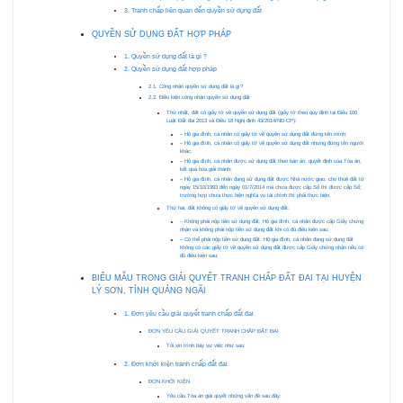
3. Tranh chấp liên quan đến quyền sử dụng đất
QUYỀN SỬ DỤNG ĐẤT HỢP PHÁP
1. Quyền sử dụng đất là gì ?
2. Quyền sử dụng đất hợp pháp
2.1. Công nhận quyền sử dụng đất là gì?
2.2. Điều kiện công nhận quyền sử dụng đất
Thứ nhất, đất có giấy tờ về quyền sử dụng đất (giấy tờ theo quy định tại Điều 100
Luật Đất đai 2013 và Điều 18 Nghị định 43/2014/NĐ-CP):
– Hộ gia đình, cá nhân có giấy tờ về quyền sử dụng đất đứng tên mình:
– Hộ gia đình, cá nhân có giấy tờ về quyền sử dụng đất nhưng đứng tên người
khác:
– Hộ gia đình, cá nhân được sử dụng đất theo bán án, quyết định của Tòa án,
kết quả hòa giải thành;
– Hộ gia đình, cá nhân đang sử dụng đất được Nhà nước giao, cho thuê đất từ
ngày 15/10/1993 đến ngày 01/7/2014 mà chưa được cấp Sổ thì được cấp Sổ;
trường hợp chưa thực hiện nghĩa vụ tài chính thì phải thực hiện.
Thứ hai, đất không có giấy tờ về quyền sử dụng đất:
– Không phải nộp tiền sử dụng đất: Hộ gia đình, cá nhân được cấp Giấy chứng
nhận và không phải nộp tiền sử dụng đất khi có đủ điều kiện sau:
– Có thể phải nộp tiền sử dụng đất: Hộ gia đình, cá nhân đang sử dụng đất
không có các giấy tờ về quyền sử dụng đất được cấp Giấy chứng nhận nếu có
đủ điều kiện sau:
BIỂU MẪU TRONG GIẢI QUYẾT TRANH CHẤP ĐẤT ĐAI TẠI HUYỆN
LÝ SƠN, TỈNH QUẢNG NGÃI
1. Đơn yêu cầu giải quyết tranh chấp đất đai
ĐƠN YÊU CẦU GIẢI QUYẾT TRANH CHẤP ĐẤT ĐAI
Tôi xin trình bày sự việc như sau:
2. Đơn khởi kiện tranh chấp đất đai
ĐƠN KHỞI KIỆN
Yêu cầu Tòa án giải quyết những vấn đề sau đây: