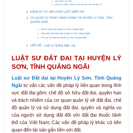
NỘI DUNG CHI TIẾT
Danh mục tài liệu, chứng cứ kèm theo đơn khởi kiện gồm có:
ĐĂNG KÝ TƯ VẤN PHÁP LUẬT MIỄN PHÍ
CƠ QUAN TƯ PHÁP, HÀNH CHÍNH TẠI HUYỆN LÝ SƠN, TỈNH
QUẢNG NGÃI
Toà án nhân dân Huyện Lý Sơn, Quảng Ngãi
Viện kểm sát nhân dân Huyện Lý Sơn, Quảng Ngãi
Chi cục thi hành án Huyện Lý Sơn, Quảng Ngãi
LIÊN HỆ – Luật sư Quảng Ngãi .org
LUẬT SƯ ĐẤT ĐAI TẠI HUYỆN LÝ
SƠN, TỈNH QUẢNG NGÃI
Luật sư Đất đai tại Huyện Lý Sơn, Tỉnh Quảng
Ngãi
tư vấn các vấn đề pháp lý liên quan trong lĩnh
vực đất đai gồm: chế độ sở hữu đất đai, quyền hạn
và trách nhiệm của cơ quan quản lý về đất đai, chế
độ quản lý và sử dụng đất đai, quyền và nghĩa vụ
của người sử dụng đất đối với đất đai thuộc lãnh
thổ của Việt Nam; Các vấn đề pháp lý khác có liên
quan đến tài sản gắn liền với đất.