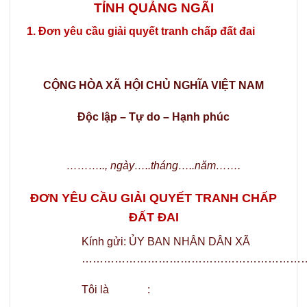
TỈNH QUẢNG NGÃI
1. Đơn yêu cầu giải quyết tranh chấp đất đai
CỘNG HÒA XÃ HỘI CHỦ NGHĨA VIỆT NAM
Độc lập – Tự do – Hạnh phúc
……….., ngày…..tháng…..năm…….
ĐƠN YÊU CẦU GIẢI QUYẾT TRANH CHẤP
ĐẤT ĐAI
Kính gửi: ỦY BAN NHÂN DÂN XÃ
………………………………………………………
Tôi là :
…………………………………………………