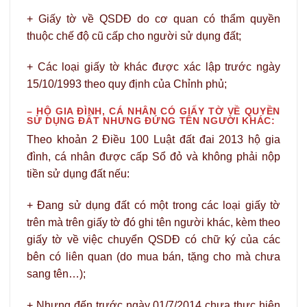
+ Giấy tờ về QSDĐ do cơ quan có thẩm quyền
thuộc chế độ cũ cấp cho người sử dụng đất;
+ Các loại giấy tờ khác được xác lập trước ngày
15/10/1993 theo quy định của Chỉnh phủ;
– HỘ GIA ĐÌNH, CÁ NHÂN CÓ GIẤY TỜ VỀ QUYỀN
SỬ DỤNG ĐẤT NHƯNG ĐỨNG TÊN NGƯỜI KHÁC:
Theo khoản 2 Điều 100 Luật đất đai 2013 hộ gia
đình, cá nhân được cấp Sổ đỏ và không phải nộp
tiền sử dụng đất nếu:
+ Đang sử dụng đất có một trong các loại giấy tờ
trên mà trên giấy tờ đó ghi tên người khác, kèm theo
giấy tờ về việc chuyển QSDĐ có chữ ký của các
bên có liên quan (do mua bán, tặng cho mà chưa
sang tên…);
+ Nhưng đến trước ngày 01/7/2014 chưa thực hiện