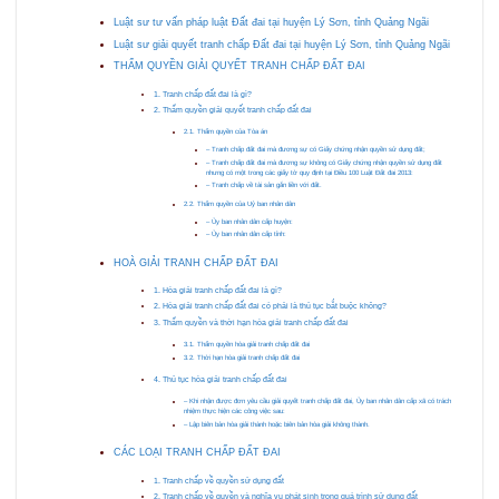
Luật sư tư vấn pháp luật Đất đai tại huyện Lý Sơn, tỉnh Quảng Ngãi
Luật sư giải quyết tranh chấp Đất đai tại huyện Lý Sơn, tỉnh Quảng Ngãi
THẨM QUYỀN GIẢI QUYẾT TRANH CHẤP ĐẤT ĐAI
1. Tranh chấp đất đai là gì?
2. Thẩm quyền giải quyết tranh chấp đất đai
2.1. Thẩm quyền của Tòa án
– Tranh chấp đất đai mà đương sự có Giấy chứng nhận quyền sử dụng đất;
– Tranh chấp đất đai mà đương sự không có Giấy chứng nhận quyền sử dụng đất
nhưng có một trong các giấy tờ quy định tại Điều 100 Luật Đất đai 2013:
– Tranh chấp về tài sản gắn liền với đất.
2.2. Thẩm quyền của Uỷ ban nhân dân
– Ủy ban nhân dân cấp huyện:
– Ủy ban nhân dân cấp tỉnh:
HOÀ GIẢI TRANH CHẤP ĐẤT ĐAI
1. Hòa giải tranh chấp đất đai là gì?
2. Hòa giải tranh chấp đất đai có phải là thủ tục bắt buộc không?
3. Thẩm quyền và thời hạn hòa giải tranh chấp đất đai
3.1. Thẩm quyền hòa giải tranh chấp đất đai
3.2. Thời hạn hòa giải tranh chấp đất đai
4. Thủ tục hòa giải tranh chấp đất đai
– Khi nhận được đơn yêu cầu giải quyết tranh chấp đất đai, Ủy ban nhân dân cấp xã có trách
nhiệm thực hiện các công việc sau:
– Lập biên bản hòa giải thành hoặc biên bản hòa giải không thành.
CÁC LOẠI TRANH CHẤP ĐẤT ĐAI
1. Tranh chấp về quyền sử dụng đất
2. Tranh chấp về quyền và nghĩa vụ phát sinh trong quá trình sử dụng đất