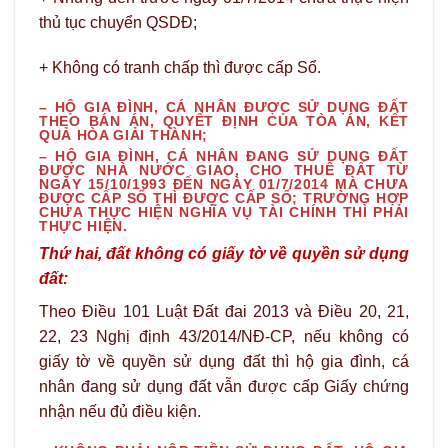
thủ tục chuyển QSDĐ;
+ Không có tranh chấp thì được cấp Sổ.
– HỘ GIA ĐÌNH, CÁ NHÂN ĐƯỢC SỬ DỤNG ĐẤT
THEO BÁN ÁN, QUYẾT ĐỊNH CỦA TÒA ÁN, KẾT
QUẢ HÒA GIẢI THÀNH;
– HỘ GIA ĐÌNH, CÁ NHÂN ĐANG SỬ DỤNG ĐẤT
ĐƯỢC NHÀ NƯỚC GIAO, CHO THUÊ ĐẤT TỪ
NGÀY 15/10/1993 ĐẾN NGÀY 01/7/2014 MÀ CHƯA
ĐƯỢC CẤP SỔ THÌ ĐƯỢC CẤP SỔ; TRƯỜNG HỢP
CHƯA THỰC HIỆN NGHĨA VỤ TÀI CHÍNH THÌ PHẢI
THỰC HIỆN.
Thứ hai, đất không có giấy tờ về quyền sử dụng
đất:
Theo Điều 101 Luật Đất đai 2013 và Điều 20, 21,
22, 23 Nghị định 43/2014/NĐ-CP, nếu không có
giấy tờ về quyền sử dụng đất thì hộ gia đình, cá
nhân đang sử dụng đất vẫn được cấp Giấy chứng
nhận nếu đủ điều kiện.