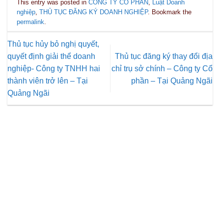
This entry was posted in
CÔNG TY CỔ PHẦN
,
Luật Doanh
nghiệp
,
THỦ TỤC ĐĂNG KÝ DOANH NGHIỆP
. Bookmark the
permalink
.
Thủ tục hủy bỏ nghị quyết,
quyết định giải thể doanh
Thủ tục đăng ký thay đổi địa
nghiệp- Công ty TNHH hai
chỉ trụ sở chính – Công ty Cổ
thành viên trở lên – Tại
phần – Tại Quảng Ngãi
Quảng Ngãi