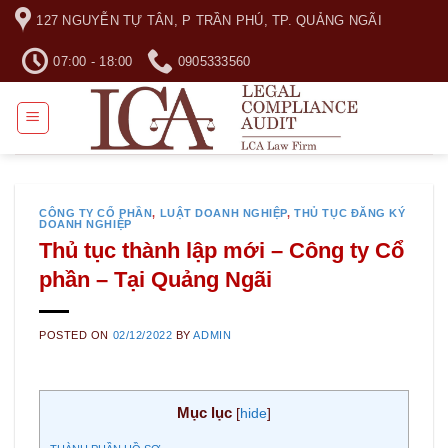
Skip
127 NGUYỄN TỰ TÂN, P TRẦN PHÚ, TP. QUẢNG NGÃI
to
content
07:00 - 18:00
0905333560
CÔNG TY CỔ PHẦN
,
LUẬT DOANH NGHIỆP
,
THỦ TỤC ĐĂNG KÝ
DOANH NGHIỆP
Thủ tục thành lập mới – Công ty Cổ
phần – Tại Quảng Ngãi
POSTED ON
02/12/2022
BY
ADMIN
Mục lục
[
hide
]