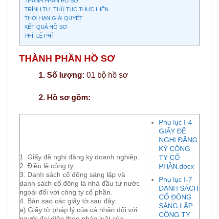
THÀNH PHẦN HỒ SƠ
TRÌNH TỰ, THỦ TỤC THỰC HIỆN
THỜI HẠN GIẢI QUYẾT
KẾT QUẢ HỒ SƠ
PHÍ, LỆ PHÍ
THÀNH PHẦN HỒ SƠ
1. Số lượng:
01 bộ hồ sơ
2. Hồ sơ gồm:
Phụ lục I-4
GIẤY ĐỀ
NGHỊ ĐĂNG
KÝ CÔNG
1. Giấy đề nghị đăng ký doanh nghiệp.
TY CỔ
2. Điều lệ công ty.
PHẦN.docx
3. Danh sách cổ đông sáng lập và
Phụ lục I-7
danh sách cổ đông là nhà đầu tư nước
DANH SÁCH
ngoài đối với công ty cổ phần.
CỔ ĐÔNG
4. Bản sao các giấy tờ sau đây:
SÁNG LẬP
a) Giấy tờ pháp lý của cá nhân đối với
CÔNG TY
người đại diện theo pháp luật của