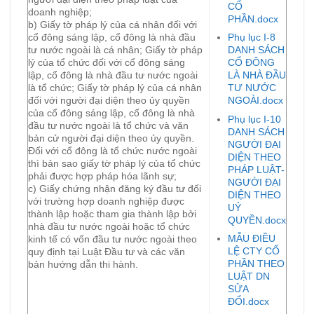
CỔ
doanh nghiệp;
PHẦN.docx
b) Giấy tờ pháp lý của cá nhân đối với
cổ đông sáng lập, cổ đông là nhà đầu
Phụ lục I-8
tư nước ngoài là cá nhân; Giấy tờ pháp
DANH SÁCH
lý của tổ chức đối với cổ đông sáng
CỔ ĐÔNG
lập, cổ đông là nhà đầu tư nước ngoài
LÀ NHÀ ĐẦU
là tổ chức; Giấy tờ pháp lý của cá nhân
TƯ NƯỚC
đối với người đại diện theo ủy quyền
NGOÀI.docx
của cổ đông sáng lập, cổ đông là nhà
Phụ lục I-10
đầu tư nước ngoài là tổ chức và văn
DANH SÁCH
bản cử người đại diện theo ủy quyền.
NGƯỜI ĐẠI
Đối với cổ đông là tổ chức nước ngoài
DIỆN THEO
thì bản sao giấy tờ pháp lý của tổ chức
PHÁP LUẬT-
phải được hợp pháp hóa lãnh sự;
NGƯỜI ĐẠI
c) Giấy chứng nhận đăng ký đầu tư đối
DIỆN THEO
với trường hợp doanh nghiệp được
UỶ
thành lập hoặc tham gia thành lập bởi
QUYỀN.docx
nhà đầu tư nước ngoài hoặc tổ chức
MẪU ĐIỀU
kinh tế có vốn đầu tư nước ngoài theo
LỆ CTY CỔ
quy định tại Luật Đầu tư và các văn
PHẦN THEO
bản hướng dẫn thi hành.
LUẬT DN
SỬA
ĐỔI.docx