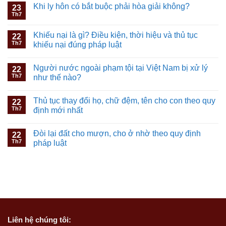
Khi ly hôn có bắt buộc phải hòa giải không?
23
Th7
Khiếu nại là gì? Điều kiện, thời hiệu và thủ tục
22
Th7
khiếu nại đúng pháp luật
Người nước ngoài phạm tội tại Việt Nam bị xử lý
22
Th7
như thế nào?
Thủ tục thay đổi họ, chữ đệm, tên cho con theo quy
22
Th7
định mới nhất
Đòi lại đất cho mượn, cho ở nhờ theo quy định
22
Th7
pháp luật
Liên hệ
chúng tôi: