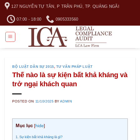
Skip
127 NGUYỄN TỰ TÂN, P TRẦN PHÚ, TP. QUẢNG NGÃI
to
content
07:00 - 18:00
0905333560
BỘ LUẬT DÂN SỰ 2015
,
TƯ VẤN PHÁP LUẬT
Thế nào là sự kiện bất khả kháng và
trở ngại khách quan
POSTED ON
11/10/2025
BY
ADMIN
Mục lục
[
hide
]
1. Sự kiện bất khả kháng là gì?