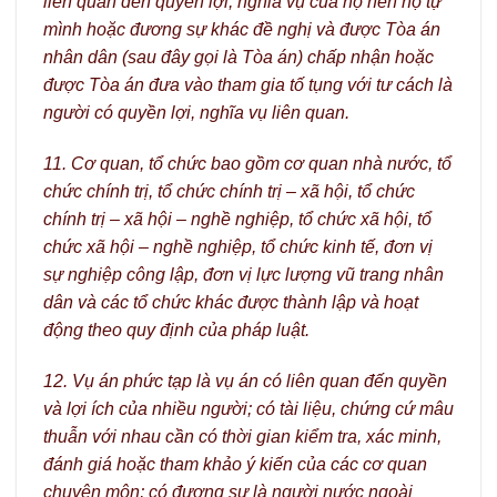
liên quan đến quyền lợi, nghĩa vụ của họ nên họ tự
mình hoặc đương sự khác đề nghị và được Tòa án
nhân dân (sau đây gọi là Tòa án) chấp nhận hoặc
được Tòa án đưa vào tham gia tố tụng với tư cách là
người có quyền lợi, nghĩa vụ liên quan.
11. Cơ quan, tổ chức bao gồm cơ quan nhà nước, tổ
chức chính trị, tổ chức chính trị – xã hội, tổ chức
chính trị – xã hội – nghề nghiệp, tổ chức xã hội, tổ
chức xã hội – nghề nghiệp, tổ chức kinh tế, đơn vị
sự nghiệp công lập, đơn vị lực lượng vũ trang nhân
dân và các tổ chức khác được thành lập và hoạt
động theo quy định của pháp luật.
12. Vụ án phức tạp là vụ án có liên quan đến quyền
và lợi ích của nhiều người; có tài liệu, chứng cứ mâu
thuẫn với nhau cần có thời gian kiểm tra, xác minh,
đánh giá hoặc tham khảo ý kiến của các cơ quan
chuyên môn; có đương sự là người nước ngoài