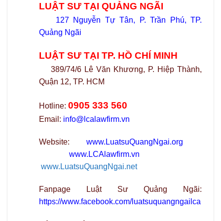
LUẬT SƯ TẠI QUẢNG NGÃI
127 Nguyễn Tự Tân, P. Trần Phú, TP.
Quảng Ngãi
LUẬT SƯ TẠI TP. HỒ CHÍ MINH
389/74/6 Lê Văn Khương, P. Hiệp Thành,
Quận 12, TP. HCM
0905 333 560
Hotline:
Email:
info@lcalawfirm.vn
Website:
www.LuatsuQuangNgai.org
www.LCAlawfirm.vn
www.LuatsuQuangNgai.net
Fanpage Luật Sư Quảng Ngãi:
https://www.facebook.com/luatsuquangngailca