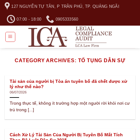
Skip
127 NGUYỄN TỰ TÂN, P TRẦN PHÚ, TP. QUẢNG NGÃI
to
content
07:00 - 18:00
0905333560
CATEGORY ARCHIVES:
TỐ TỤNG DÂN SỰ
Tài sản của người bị Tòa án tuyên bố đã chết được xử
lý như thế nào?
06/07/2026
Trong thực tế, không ít trường hợp một người rời khỏi nơi cư
trú trong [...]
Cách Xử Lý Tài Sản Của Người Bị Tuyên Bố Mất Tích