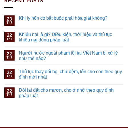
RECENT POSTS
Khi ly hôn có bắt buộc phải hòa giải không?
23
Th7
Khiếu nại là gì? Điều kiện, thời hiệu và thủ tục
22
Th7
khiếu nại đúng pháp luật
Người nước ngoài phạm tội tại Việt Nam bị xử lý
22
Th7
như thế nào?
Thủ tục thay đổi họ, chữ đệm, tên cho con theo quy
22
Th7
định mới nhất
Đòi lại đất cho mượn, cho ở nhờ theo quy định
22
Th7
pháp luật