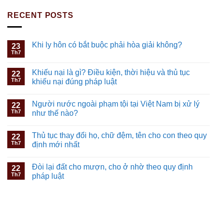
RECENT POSTS
Khi ly hôn có bắt buộc phải hòa giải không?
23
Th7
Khiếu nại là gì? Điều kiện, thời hiệu và thủ tục
22
Th7
khiếu nại đúng pháp luật
Người nước ngoài phạm tội tại Việt Nam bị xử lý
22
Th7
như thế nào?
Thủ tục thay đổi họ, chữ đệm, tên cho con theo quy
22
Th7
định mới nhất
Đòi lại đất cho mượn, cho ở nhờ theo quy định
22
Th7
pháp luật