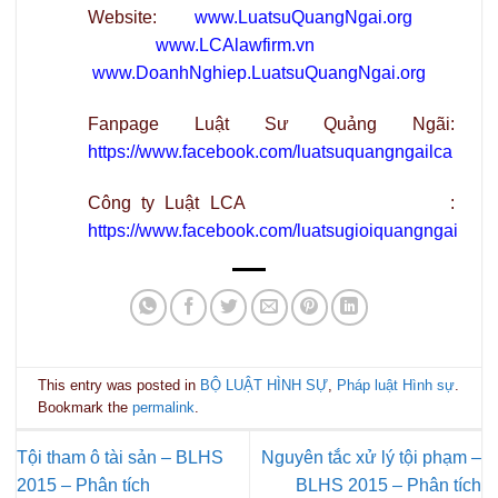
Website:
www.LuatsuQuangNgai.org
www.LCAlawfirm.vn
www.DoanhNghiep.LuatsuQuangNgai.org
Fanpage Luật Sư Quảng Ngãi:
https://www.facebook.com/luatsuquangngailca
Công ty Luật LCA :
https://www.facebook.com/luatsugioiquangngai
This entry was posted in
BỘ LUẬT HÌNH SỰ
,
Pháp luật Hình sự
.
Bookmark the
permalink
.
Tội tham ô tài sản – BLHS
Nguyên tắc xử lý tội phạm –
2015 – Phân tích
BLHS 2015 – Phân tích