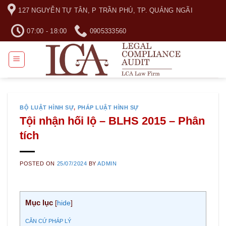
Skip
127 NGUYỄN TỰ TÂN, P TRẦN PHÚ, TP. QUẢNG NGÃI
to
content
07:00 - 18:00
0905333560
BỘ LUẬT HÌNH SỰ
,
PHÁP LUẬT HÌNH SỰ
Tội nhận hối lộ – BLHS 2015 – Phân
tích
POSTED ON
25/07/2024
BY
ADMIN
Mục lục
[
hide
]
CĂN CỨ PHÁP LÝ