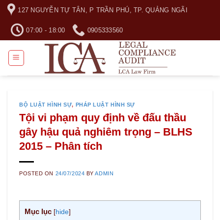
Skip
127 NGUYỄN TỰ TÂN, P TRẦN PHÚ, TP. QUẢNG NGÃI
to
content
07:00 - 18:00
0905333560
BỘ LUẬT HÌNH SỰ
,
PHÁP LUẬT HÌNH SỰ
Tội vi phạm quy định về đấu thầu
gây hậu quả nghiêm trọng – BLHS
2015 – Phân tích
POSTED ON
24/07/2024
BY
ADMIN
Mục lục
[
hide
]