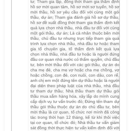
tư; Tham gia lập, đồng thời tham gia thẩm định
hồ sơ mời quan tâm, hồ sơ mời sơ tuyển, hồ sơ
mời thầu, hồ sơ yêu cầu đối với cùng một gói
thầu, dự án; Tham gia đánh giá hồ sơ dự thầu,
hồ sơ đề xuất đồng thời tham gia thẩm định kết
quả lựa chọn nhà thầu, nhà đầu tư đối với cùng
một gói thầu, dự án; Là cá nhân thuộc bên mời
thầu, chủ đầu tư nhưng trực tiếp tham gia quá
trình lựa chọn nhà thầu, nhà đầu tư hoặc tham
gia tổ chuyên gia, tổ thẩm định kết quả lựa
chọn nhà thầu, nhà đầu tư hoặc là người đứng
đầu cơ quan nhà nước có thẩm quyền, chủ đầu
tư, bên mời thầu đối với các gói thầu, dự án do
cha mẹ đẻ, cha mẹ vợ hoặc cha mẹ chồng, vợ
hoặc chồng, con đẻ, con nuôi, con dâu, con rể,
anh chị em một đứng tên dự thầu hoặc là người
đại diện theo pháp luật của nhà thầu, nhà đầu
tư tham dự thầu; Nhà thầu tham dự thầu gói
thầu mua sắm hàng hóa, xây lắp do mình cung
cấp dịch vụ tư vấn trước đó; Đứng tên tham dự
thầu gói thầu thuộc dự án do chủ đầu tư, bên
mời thầu là cơ quan, tổ chức nơi mình đã công
tác trong thời hạn 12 tháng, kể từ khi thôi việc
tại cơ quan, tổ chức đó; Nhà thầu tư vấn giám
sát đồng thời thực hiện tư vấn kiểm định đối với