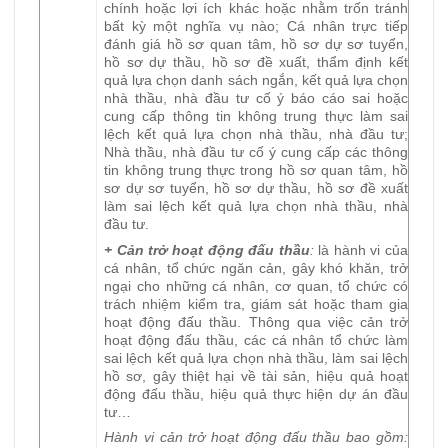
chính hoặc lợi ích khác hoặc nhằm trốn tránh
bất kỳ một nghĩa vụ nào; Cá nhân trực tiếp
đánh giá hồ sơ quan tâm, hồ sơ dự sơ tuyển,
hồ sơ dự thầu, hồ sơ đề xuất, thẩm định kết
quả lựa chọn danh sách ngắn, kết quả lựa chọn
nhà thầu, nhà đầu tư cố ý báo cáo sai hoặc
cung cấp thông tin không trung thực làm sai
lệch kết quả lựa chọn nhà thầu, nhà đầu tư;
Nhà thầu, nhà đầu tư cố ý cung cấp các thông
tin không trung thực trong hồ sơ quan tâm, hồ
sơ dự sơ tuyển, hồ sơ dự thầu, hồ sơ đề xuất
làm sai lệch kết quả lựa chọn nhà thầu, nhà
đầu tư.
+ Cản trở hoạt động đấu thầu
:
là hành vi của
cá nhân, tổ chức ngăn cản, gây khó khăn, trở
ngại cho những cá nhân, cơ quan, tổ chức có
trách nhiệm kiểm tra, giám sát hoặc tham gia
hoạt động đấu thầu. Thông qua việc cản trở
hoạt động đấu thầu, các cá nhân tổ chức làm
sai lệch kết quả lựa chọn nhà thầu, làm sai lệch
hồ sơ, gây thiệt hại về tài sản, hiệu quả hoạt
động đấu thầu, hiệu quả thực hiện dự án đầu
tư…
Hành vi cản trở hoạt động đấu thầu bao gồm: