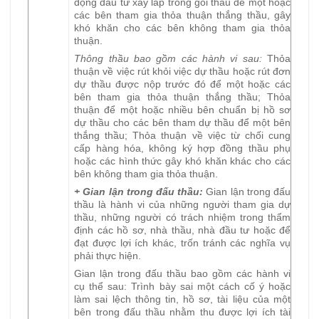
động đầu tư xây lắp trong gói thầu để một hoặc
các bên tham gia thỏa thuận thắng thầu, gây
khó khăn cho các bên không tham gia thỏa
thuận.
Thông thầu bao gồm các hành vi sau:
Thỏa
thuận về việc rút khỏi việc dự thầu hoặc rút đơn
dự thầu được nộp trước đó để một hoặc các
bên tham gia thỏa thuận thắng thầu; Thỏa
thuận để một hoặc nhiều bên chuẩn bị hồ sơ
dự thầu cho các bên tham dự thầu để một bên
thắng thầu; Thỏa thuận về việc từ chối cung
cấp hàng hóa, không ký hợp đồng thầu phụ
hoặc các hình thức gây khó khăn khác cho các
bên không tham gia thỏa thuận.
+ Gian lận trong đấu thầu:
Gian lận trong đấu
thầu là hành vi của những người tham gia dự
thầu, những người có trách nhiệm trong thẩm
định các hồ sơ, nhà thầu, nhà đầu tư hoặc để
đạt được lợi ích khác, trốn tránh các nghĩa vụ
phải thực hiện.
Gian lận trong đấu thầu bao gồm các hành vi
cụ thể sau: Trình bày sai một cách cố ý hoặc
làm sai lệch thông tin, hồ sơ, tài liệu của một
bên trong đấu thầu nhằm thu được lợi ích tài