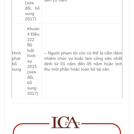
đến 20 năm.
(sửa
đổi, bổ
sung
2017)
Khoản
4 Điều
222
Bộ
luật
Hình
– Người phạm tội còn có thể bị cấm đảm
hình
phạt
nhiệm chức vụ hoặc làm công việc nhất
sự
bổ
định từ 01 năm đến 05 năm hoặc tịch
2015
sung
thu một phần hoặc toàn bộ tài sản.
(sửa
đổi,
bổ
sung
2017)