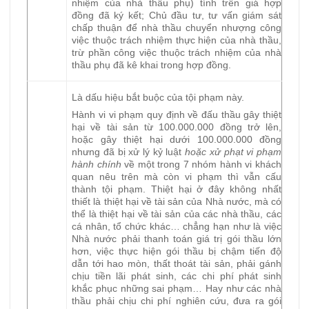
nhiệm của nhà thầu phụ) tính trên giá hợp
đồng đã ký kết; Chủ đầu tư, tư vấn giám sát
chấp thuận để nhà thầu chuyển nhượng công
việc thuộc trách nhiệm thực hiện của nhà thầu,
trừ phần công việc thuộc trách nhiệm của nhà
thầu phụ đã kê khai trong hợp đồng.
Là dấu hiệu bắt buộc của tội phạm này.
Hành vi vi phạm quy định về đấu thầu gây thiệt
hại về tài sản từ 100.000.000 đồng trở lên,
hoặc gây thiệt hại dưới 100.000.000 đồng
nhưng đã bị xử lý kỷ luật
hoặc xử phạt vi phạm
hành chính
về một trong 7 nhóm hành vi khách
quan nêu trên mà còn vi phạm thì vẫn cấu
thành tội phạm. Thiệt hại ở đây không nhất
thiết là thiệt hại về tài sản của Nhà nước, mà có
thể là thiệt hại về tài sản của các nhà thầu, các
cá nhân, tổ chức khác… chẳng hạn như là việc
Nhà nước phải thanh toán giá trị gói thầu lớn
hơn, việc thực hiện gói thầu bị chậm tiến độ
dẫn tới hao mòn, thất thoát tài sản, phải gánh
chịu tiền lãi phát sinh, các chi phí phát sinh
khắc phục những sai phạm… Hay như các nhà
thầu phải chịu chi phí nghiên cứu, đưa ra gói