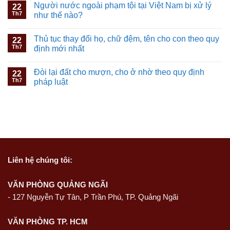
Người nước ngoài phạm tội tại Việt Nam bị xử lý
22
Th7
như thế nào?
Thủ tục thay đổi họ, chữ đệm, tên cho con theo quy
22
Th7
định mới nhất
Đòi lại đất cho mượn, cho ở nhờ theo quy định
22
Th7
pháp luật
Liên hệ
chúng tôi:
VĂN PHÒNG QUẢNG NGÃI
-
127 Nguyễn Tự Tân, P Trần Phú, TP. Quảng Ngãi
VĂN PHÒNG TP. HCM