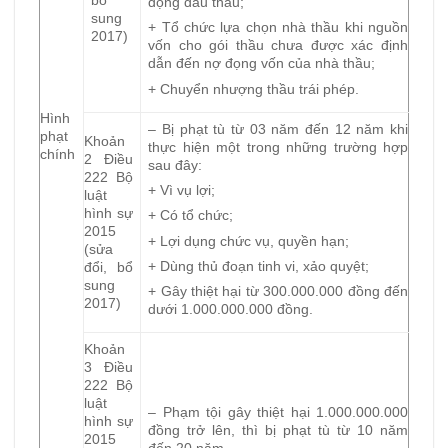
bổ
động đấu thầu;
sung
+ Tổ chức lựa chọn nhà thầu khi nguồn
2017)
vốn cho gói thầu chưa được xác định
dẫn đến nợ đọng vốn của nhà thầu;
+ Chuyển nhượng thầu trái phép.
Hình
– Bị phạt tù từ 03 năm đến 12 năm khi
phạt
Khoản
thực hiện một trong những trường hợp
chính
2 Điều
sau đây:
222 Bộ
+ Vì vụ lợi;
luật
hình sự
+ Có tổ chức;
2015
+ Lợi dụng chức vụ, quyền hạn;
(sửa
+ Dùng thủ đoạn tinh vi, xảo quyệt;
đổi, bổ
sung
+ Gây thiệt hại từ 300.000.000 đồng đến
2017)
dưới 1.000.000.000 đồng.
Khoản
3 Điều
222 Bộ
luật
– Phạm tội gây thiệt hại 1.000.000.000
hình sự
đồng trở lên, thì bị phạt tù từ 10 năm
2015