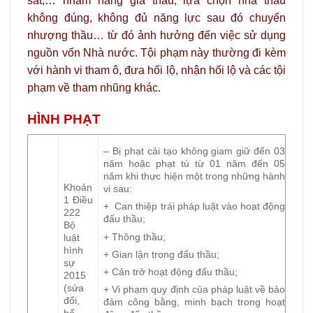
sát,… nhằm nâng giá thầu, lựa chọn nhà thầu
không đúng, không đủ năng lực sau đó chuyển
nhượng thầu… từ đó ảnh hưởng đến việc sử dụng
nguồn vốn Nhà nước. Tội phạm này thường đi kèm
với hành vi tham ô, đưa hối lộ, nhận hối lộ và các tội
phạm về tham nhũng khác.
HÌNH PHẠT
– Bị phạt cải tạo không giam giữ đến 03
năm hoặc phạt tù từ 01 năm đến 05
năm khi thực hiện một trong những hành
Khoản
vi sau:
1 Điều
+ Can thiệp trái pháp luật vào hoạt động
222
đấu thầu;
Bộ
+ Thông thầu;
luật
hình
+ Gian lận trong đấu thầu;
sự
+ Cản trở hoạt động đấu thầu;
2015
(sửa
+ Vi phạm quy định của pháp luật về bảo
đổi,
đảm công bằng, minh bạch trong hoạt