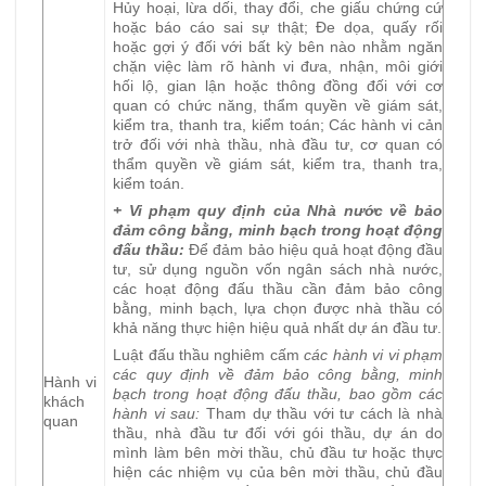
Hủy hoại, lừa dối, thay đổi, che giấu chứng cứ
hoặc báo cáo sai sự thật; Đe dọa, quấy rối
hoặc gợi ý đối với bất kỳ bên nào nhằm ngăn
chặn việc làm rõ hành vi đưa, nhận, môi giới
hối lộ, gian lận hoặc thông đồng đối với cơ
quan có chức năng, thẩm quyền về giám sát,
kiểm tra, thanh tra, kiểm toán; Các hành vi cản
trở đối với nhà thầu, nhà đầu tư, cơ quan có
thẩm quyền về giám sát, kiểm tra, thanh tra,
kiểm toán.
+ Vi phạm quy định của Nhà nước về bảo
đảm công bằng, minh bạch trong hoạt động
đấu thầu:
Để đảm bảo hiệu quả hoạt động đầu
tư, sử dụng nguồn vốn ngân sách nhà nước,
các hoạt động đấu thầu cần đảm bảo công
bằng, minh bạch, lựa chọn được nhà thầu có
khả năng thực hiện hiệu quả nhất dự án đầu tư.
Luật đấu thầu nghiêm cấm
các hành vi vi phạm
các quy định về đảm bảo công bằng, minh
Hành vi
bạch trong hoạt động đấu thầu, bao gồm các
khách
hành vi sau:
Tham dự thầu với tư cách là nhà
quan
thầu, nhà đầu tư đối với gói thầu, dự án do
mình làm bên mời thầu, chủ đầu tư hoặc thực
hiện các nhiệm vụ của bên mời thầu, chủ đầu