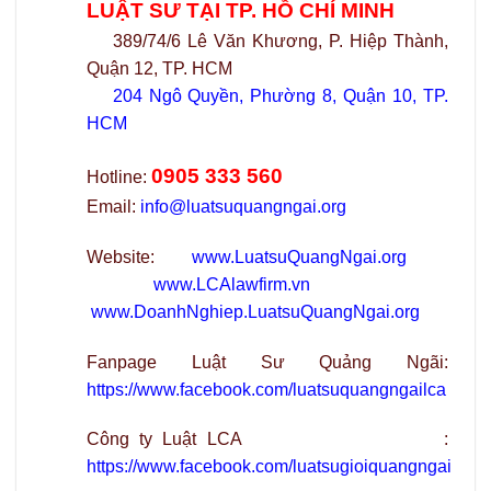
LUẬT SƯ TẠI TP. HỒ CHÍ MINH
389/74/6 Lê Văn Khương, P. Hiệp Thành,
Quận 12, TP. HCM
204 Ngô Quyền, Phường 8, Quận 10, TP.
HCM
0905 333 560
Hotline:
Email:
info@luatsuquangngai.org
Website:
www.LuatsuQuangNgai.org
www.LCAlawfirm.vn
www.DoanhNghiep.LuatsuQuangNgai.org
Fanpage Luật Sư Quảng Ngãi:
https://www.facebook.com/luatsuquangngailca
Công ty Luật LCA :
https://www.facebook.com/luatsugioiquangngai