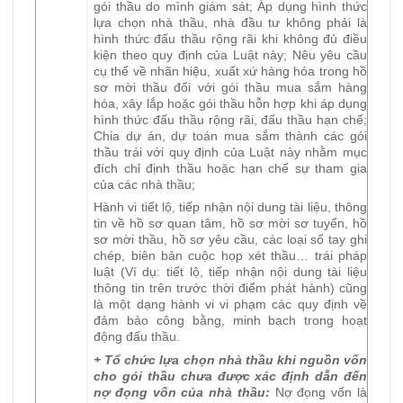
gói thầu do mình giám sát; Áp dụng hình thức
lựa chọn nhà thầu, nhà đầu tư không phải là
hình thức đấu thầu rộng rãi khi không đủ điều
kiện theo quy định của Luật này; Nêu yêu cầu
cụ thể về nhãn hiệu, xuất xứ hàng hóa trong hồ
sơ mời thầu đối với gói thầu mua sắm hàng
hóa, xây lắp hoặc gói thầu hỗn hợp khi áp dụng
hình thức đấu thầu rộng rãi, đấu thầu hạn chế;
Chia dự án, dự toán mua sắm thành các gói
thầu trái với quy định của Luật này nhằm mục
đích chỉ định thầu hoặc hạn chế sự tham gia
của các nhà thầu;
Hành vi tiết lộ, tiếp nhận nội dung tài liệu, thông
tin về hồ sơ quan tâm, hồ sơ mời sơ tuyển, hồ
sơ mời thầu, hồ sơ yêu cầu, các loại sổ tay ghi
chép, biên bản cuộc họp xét thầu… trái pháp
luật (Ví dụ: tiết lộ, tiếp nhận nội dung tài liệu
thông tin trên trước thời điểm phát hành) cũng
là một dạng hành vi vi phạm các quy định về
đảm bảo công bằng, minh bạch trong hoạt
động đấu thầu.
+ Tổ chức lựa chọn nhà thầu khi nguồn vốn
cho gói thầu chưa được xác định dẫn đến
nợ đọng vốn của nhà thầu:
Nợ đọng vốn là