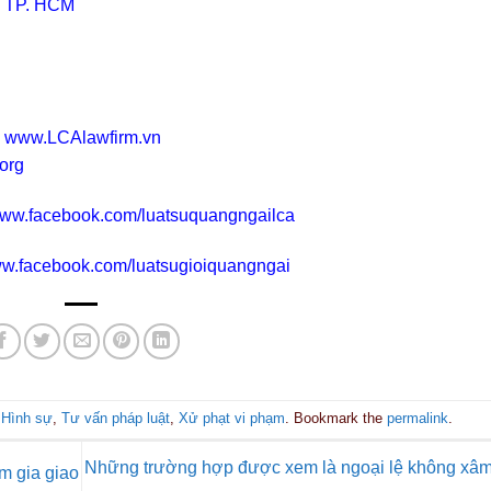
, TP. HCM
www.LCAlawfirm.vn
org
/www.facebook.com/luatsuquangngailca
www.facebook.com/luatsugioiquangngai
 Hình sự
,
Tư vấn pháp luật
,
Xử phạt vi phạm
. Bookmark the
permalink
.
Những trường hợp được xem là ngoại lệ không xâ
m gia giao