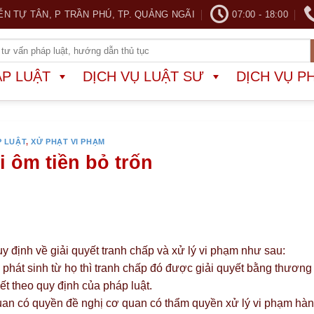
ỄN TỰ TÂN, P TRẦN PHÚ, TP. QUẢNG NGÃI
07:00 - 18:00
ÁP LUẬT
DỊCH VỤ LUẬT SƯ
DỊCH VỤ P
P LUẬT
,
XỬ PHẠT VI PHẠM
i ôm tiền bỏ trốn
định về giải quyết tranh chấp và xử lý vi phạm như sau:
phát sinh từ họ thì tranh chấp đó được giải quyết bằng thương
ết theo quy định của pháp luật.
 quan có quyền đề nghị cơ quan có thẩm quyền xử lý vi phạm hà