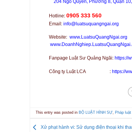
204 Ngô Quyền, Phường 8, Quận 10
0905 333 560
Hotline:
Email:
info@luatsuquangngai.org
Website:
www.LuatsuQuangNgai.org
www.DoanhNghiep.LuatsuQuangNgai.
Fanpage Luật Sư Quảng Ngãi:
https:/
Công ty Luật LCA :
https://
This entry was posted in
BỘ LUẬT HÌNH SỰ
,
Pháp luật
Xử phạt hành vi: Sử dụng điện thoại khi tha