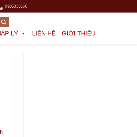
0905333560
HÁP LÝ
LIÊN HỆ
GIỚI THIỆU
nh