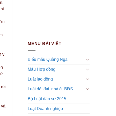
n,
khi
cứu
ếm
MENU BÀI VIẾT
 vi
Biểu mẫu Quảng Ngãi
ện
Mẫu Hợp đồng
từ
Luật lao động
rồi
Luật đất đai, nhà ở, BĐS
u
Bộ Luật dân sự 2015
 và
Luật Doanh nghiệp