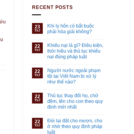
RECENT POSTS
cứu
Khi ly hôn có bắt buộc
23
Th7
phải hòa giải không?
cụ
Khiếu nại là gì? Điều kiện,
22
Th7
thời hiệu và thủ tục khiếu
nại đúng pháp luật
Người nước ngoài phạm
22
Th7
tội tại Việt Nam bị xử lý
như thế nào?
Thủ tục thay đổi họ, chữ
22
Th7
đệm, tên cho con theo quy
định mới nhất
Đòi lại đất cho mượn, cho
22
Th7
ở nhờ theo quy định pháp
luật