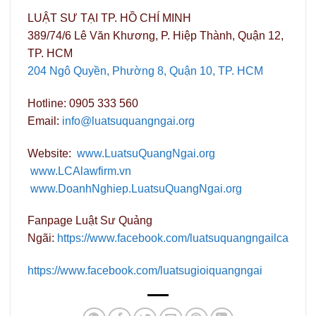
LUẬT SƯ TẠI TP. HỒ CHÍ MINH
389/74/6 Lê Văn Khương, P. Hiệp Thành, Quận 12,
TP. HCM
204 Ngô Quyền, Phường 8, Quận 10, TP. HCM
Hotline: 0905 333 560
Email:
info@luatsuquangngai.org
Website:
www.LuatsuQuangNgai.org
www.LCAlawfirm.vn
www.DoanhNghiep.LuatsuQuangNgai.org
Fanpage Luật Sư Quảng
Ngãi:
https://www.facebook.com/luatsuquangngailca
https://www.facebook.com/luatsugioiquangngai