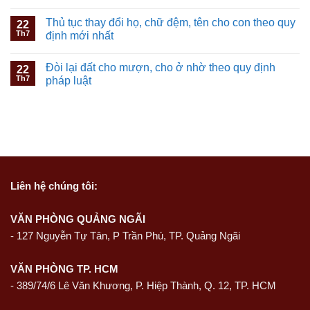
Thủ tục thay đổi họ, chữ đệm, tên cho con theo quy
22
Th7
định mới nhất
Đòi lại đất cho mượn, cho ở nhờ theo quy định
22
Th7
pháp luật
Liên hệ
chúng tôi:
VĂN PHÒNG QUẢNG NGÃI
-
127 Nguyễn Tự Tân, P Trần Phú, TP. Quảng Ngãi
VĂN PHÒNG TP. HCM
- 389/74/6 Lê Văn Khương, P. Hiệp Thành, Q. 12, TP. HCM