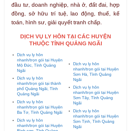
đầu tư, doanh nghiệp, nhà ở, đất đai, hợp
đồng, sở hữu trí tuệ, lao động, thuế, kế
toán, hình sư, giải quyết tranh chấp.
DỊCH VỤ LY HÔN TẠI CÁC HUYỆN
THUỘC TỈNH QUẢNG NGÃI
Dịch vụ ly hôn
nhanh/trọn gói tại Huyện
Dịch vụ ly hôn
Mộ Đức, Tỉnh Quảng
nhanh/trọn gói tại Huyện
Ngãi
Sơn Hà, Tỉnh Quảng
Dịch vụ ly hôn
Ngãi
nhanh/trọn gói tại thành
Dịch vụ ly hôn
phố Quảng Ngãi, Tỉnh
nhanh/trọn gói tại Huyện
Quảng Ngãi
Sơn Tây, Tỉnh Quảng
Dịch vụ ly hôn
Ngãi
nhanh/trọn gói tại Huyện
Dịch vụ ly hôn
Ba Tơ, Tỉnh Quảng Ngãi
nhanh/trọn gói tại Huyện
Dịch vụ ly hôn
Sơn Tịnh, Tỉnh Quảng
nhanh/trọn gói tại Huyện
Ngãi
Bình sơn, Tỉnh Quảng