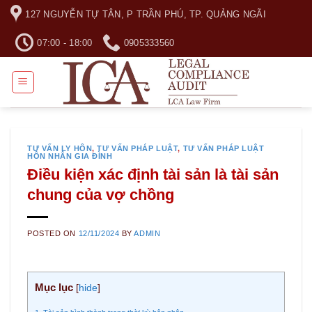
Skip
127 NGUYỄN TỰ TÂN, P TRẦN PHÚ, TP. QUẢNG NGÃI
to
content
07:00 - 18:00
0905333560
TƯ VẤN LY HÔN
,
TƯ VẤN PHÁP LUẬT
,
TƯ VẤN PHÁP LUẬT
HÔN NHÂN GIA ĐÌNH
Điều kiện xác định tài sản là tài sản
chung của vợ chồng
POSTED ON
12/11/2024
BY
ADMIN
Mục lục
[
hide
]