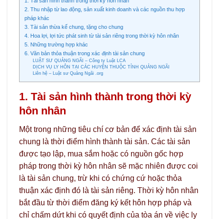
1. Tài sản hình thành trong thời kỳ hôn nhân
2. Thu nhập từ lao động, sản xuất kinh doanh và các nguồn thu hợp
pháp khác
3. Tài sản thừa kế chung, tặng cho chung
4. Hoa lợi, lợi tức phát sinh từ tài sản riêng trong thời kỳ hôn nhân
5. Những trường hợp khác
6. Văn bản thỏa thuận trong xác định tài sản chung
LUẬT SƯ QUẢNG NGÃI – Công ty Luật LCA
DỊCH VỤ LY HÔN TẠI CÁC HUYỆN THUỘC TỈNH QUẢNG NGÃI
Liên hệ – Luật sư Quảng Ngãi .org
1. Tài sản hình thành trong thời kỳ
hôn nhân
Một trong những tiêu chí cơ bản để xác định tài sản
chung là thời điểm hình thành tài sản. Các tài sản
được tạo lập, mua sắm hoặc có nguồn gốc hợp
pháp trong thời kỳ hôn nhân sẽ mặc nhiên được coi
là tài sản chung, trừ khi có chứng cứ hoặc thỏa
thuận xác định đó là tài sản riêng. Thời kỳ hôn nhân
bắt đầu từ thời điểm đăng ký kết hôn hợp pháp và
chỉ chấm dứt khi có quyết định của tòa án về việc ly