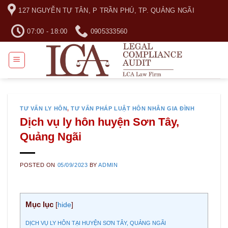
Skip
127 NGUYỄN TỰ TÂN, P TRẦN PHÚ, TP. QUẢNG NGÃI
to
content
07:00 - 18:00
0905333560
TƯ VẤN LY HÔN
,
TƯ VẤN PHÁP LUẬT HÔN NHÂN GIA ĐÌNH
Dịch vụ ly hôn huyện Sơn Tây,
Quảng Ngãi
POSTED ON
05/09/2023
BY
ADMIN
Mục lục
[
hide
]
DỊCH VỤ LY HÔN TẠI HUYỆN SƠN TÂY, QUẢNG NGÃI