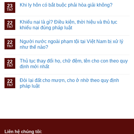
Khi ly hôn có bắt buộc phải hòa giải không?
23
Th7
Khiếu nại là gì? Điều kiện, thời hiệu và thủ tục
22
Th7
khiếu nại đúng pháp luật
Người nước ngoài phạm tội tại Việt Nam bị xử lý
22
Th7
như thế nào?
Thủ tục thay đổi họ, chữ đệm, tên cho con theo quy
22
Th7
định mới nhất
Đòi lại đất cho mượn, cho ở nhờ theo quy định
22
Th7
pháp luật
Liên hệ
chúng tôi: