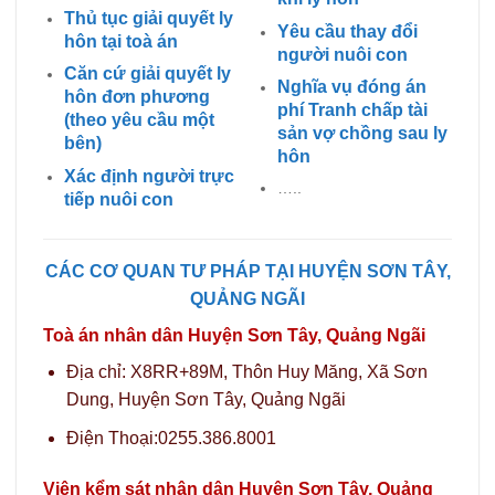
Thủ tục giải quyết ly
Yêu cầu thay đổi
hôn tại toà án
người nuôi con
Căn cứ giải quyết ly
Nghĩa vụ đóng án
hôn đơn phương
phí Tranh chấp tài
(theo yêu cầu một
sản vợ chồng sau ly
bên)
hôn
Xác định người trực
…..
tiếp nuôi con
CÁC CƠ QUAN TƯ PHÁP TẠI HUYỆN SƠN TÂY,
QUẢNG NGÃI
Toà án nhân dân Huyện Sơn Tây, Quảng Ngãi
Địa chỉ: X8RR+89M, Thôn Huy Măng, Xã Sơn
Dung, Huyện Sơn Tây, Quảng Ngãi
Điện Thoại:0255.386.8001
Viện kểm sát nhân dân Huyện Sơn Tây, Quảng