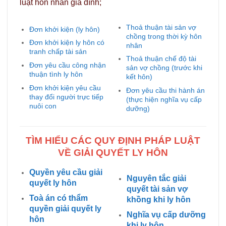
luật hôn nhân gia đình;
Thoả thuận tài sản vợ
Đơn khởi kiện (ly hôn)
chồng trong thời kỳ hôn
Đơn khởi kiện ly hôn có
nhân
tranh chấp tài sản
Thoả thuận chế độ tài
Đơn yêu cầu công nhận
sản vợ chồng (trước khi
thuận tình ly hôn
kết hôn)
Đơn khởi kiện yêu cầu
Đơn yêu cầu thi hành án
thay đổi người trực tiếp
(thực hiện nghĩa vụ cấp
nuôi con
dưỡng)
TÌM HIỂU CÁC QUY ĐỊNH PHÁP LUẬT
VỀ GIẢI QUYẾT LY HÔN
Quyền yêu cầu giải
Nguyên tắc giải
quyết ly hôn
quyết tài sản vợ
Toà án có thẩm
khồng khi ly hôn
quyền giải quyết ly
Nghĩa vụ cấp dưỡng
hôn
khi ly hôn