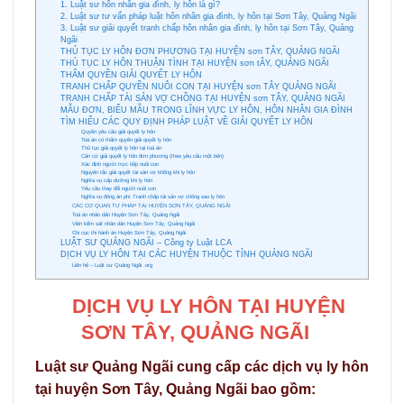
1. Luật sư hôn nhân gia đình, ly hôn là gì?
2. Luật sư tư vấn pháp luật hôn nhân gia đình, ly hôn tại Sơn Tây, Quảng Ngãi
3. Luật sư giải quyết tranh chấp hôn nhân gia đình, ly hôn tại Sơn Tây, Quảng
Ngãi
THỦ TỤC LY HÔN ĐƠN PHƯƠNG TẠI HUYỆN sơn TÂY, QUẢNG NGÃI
THỦ TỤC LY HÔN THUẬN TÌNH TẠI HUYỆN sơn tÂY, QUẢNG NGÃI
THẨM QUYỀN GIẢI QUYẾT LY HÔN
TRANH CHẤP QUYỀN NUÔI CON TẠI HUYỆN sơn TÂY QUẢNG NGÃI
TRANH CHẤP TÀI SẢN VỢ CHỒNG TẠI HUYỆN sơn TÂY, QUẢNG NGÃI
MẪU ĐƠN, BIỂU MẪU TRONG LĨNH VỰC LY HÔN, HÔN NHÂN GIA ĐÌNH
TÌM HIỂU CÁC QUY ĐỊNH PHÁP LUẬT VỀ GIẢI QUYẾT LY HÔN
Quyền yêu cầu giải quyết ly hôn
Toà án có thẩm quyền giải quyết ly hôn
Thủ tục giải quyết ly hôn tại toà án
Căn cứ giải quyết ly hôn đơn phương (theo yêu cầu một bên)
Xác định người trực tiếp nuôi con
Nguyên tắc giải quyết tài sản vợ khồng khi ly hôn
Nghĩa vụ cấp dưỡng khi ly hôn
Yêu cầu thay đổi người nuôi con
Nghĩa vụ đóng án phí Tranh chấp tài sản vợ chồng sau ly hôn
CÁC CƠ QUAN TƯ PHÁP TẠI HUYỆN SƠN TÂY, QUẢNG NGÃI
Toà án nhân dân Huyện Sơn Tây, Quảng Ngãi
Viện kểm sát nhân dân Huyện Sơn Tây, Quảng Ngãi
Chi cục thi hành án Huyện Sơn Tây, Quảng Ngãi
LUẬT SƯ QUẢNG NGÃI – Công ty Luật LCA
DỊCH VỤ LY HÔN TẠI CÁC HUYỆN THUỘC TỈNH QUẢNG NGÃI
Liên hệ – Luật sư Quảng Ngãi .org
DỊCH VỤ LY HÔN TẠI HUYỆN
SƠN TÂY, QUẢNG NGÃI
Luật sư Quảng Ngãi cung cấp các dịch vụ ly hôn
tại huyện Sơn Tây, Quảng Ngãi bao gồm: