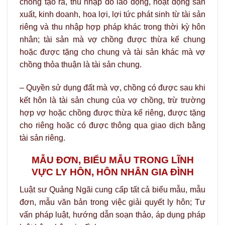
chồng tạo ra, thu nhập do lao động, hoạt động sản
xuất, kinh doanh, hoa lợi, lợi tức phát sinh từ tài sản
riêng và thu nhập hợp pháp khác trong thời kỳ hôn
nhân; tài sản mà vợ chồng được thừa kế chung
hoặc được tặng cho chung và tài sản khác mà vợ
chồng thỏa thuận là tài sản chung.
– Quyền sử dụng đất mà vợ, chồng có được sau khi
kết hôn là tài sản chung của vợ chồng, trừ trường
hợp vợ hoặc chồng được thừa kế riêng, được tặng
cho riêng hoặc có được thông qua giao dịch bằng
tài sản riêng.
MẪU ĐƠN, BIỂU MẪU TRONG LĨNH
VỰC LY HÔN, HÔN NHÂN GIA ĐÌNH
Luật sư Quảng Ngãi cung cấp tất cả biểu mẫu, mẫu
đơn, mẫu văn bản trong việc giải quyết ly hôn; Tư
vấn pháp luật, hướng dẫn soạn thảo, áp dụng pháp