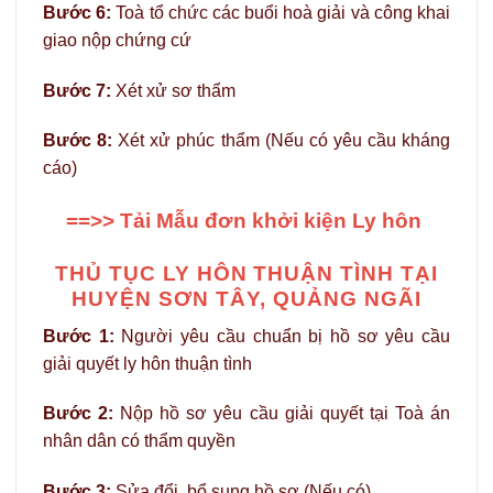
Bước 6:
Toà tổ chức các buổi hoà giải và công khai
giao nộp chứng cứ
Bước 7:
Xét xử sơ thẩm
Bước 8:
Xét xử phúc thẩm (Nếu có yêu cầu kháng
cáo)
==>> Tải Mẫu đơn khởi kiện Ly hôn
THỦ TỤC LY HÔN THUẬN TÌNH TẠI
HUYỆN SƠN TÂY, QUẢNG NGÃI
Bước 1:
Người yêu cầu chuẩn bị hồ sơ yêu cầu
giải quyết ly hôn thuận tình
Bước 2:
Nộp hồ sơ yêu cầu giải quyết tại Toà án
nhân dân có thẩm quyền
Bước 3:
Sửa đổi, bổ sung hồ sơ (Nếu có)