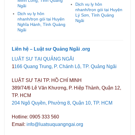
Minh Long, Tỉnh Quảng
Dịch vụ ly hôn
Ngãi
nhanh/trọn gói tại Huyện
Dịch vụ ly hôn
Lý Sơn, Tỉnh Quảng
nhanh/trọn gói tại Huyện
Ngãi
Nghĩa Hành, Tỉnh Quảng
Ngãi
Liên hệ – Luật sư Quảng Ngãi .org
LUẬT SƯ TẠI QUẢNG NGÃI
1
166 Quang Trung, P. Chánh Lộ, TP. Quảng Ngãi
LUẬT SƯ TẠI TP. HỒ CHÍ MINH
389/74/6 Lê Văn Khương, P. Hiệp Thành, Quận 12,
TP. HCM
204 Ngô Quyền, Phường 8, Quận 10, TP. HCM
Hotline: 0905 333 560
Email:
info@luatsuquangngai.org