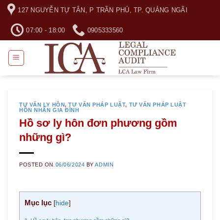
Skip
127 NGUYỄN TỰ TÂN, P TRẦN PHÚ, TP. QUẢNG NGÃI
to
content
07:00 - 18:00
0905333560
TƯ VẤN LY HÔN
,
TƯ VẤN PHÁP LUẬT
,
TƯ VẤN PHÁP LUẬT
HÔN NHÂN GIA ĐÌNH
Hồ sơ ly hôn đơn phương gồm
những gì?
POSTED ON
06/06/2024
BY
ADMIN
Mục lục
[
hide
]