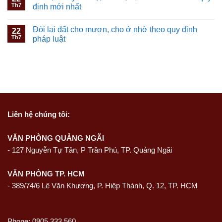
Th7
định mới nhất
Đòi lại đất cho mượn, cho ở nhờ theo quy định
22
Th7
pháp luật
Liên hệ
chúng tôi:
VĂN PHÒNG QUẢNG NGÃI
-
127 Nguyễn Tự Tân, P Trần Phú, TP. Quảng Ngãi
VĂN PHÒNG TP. HCM
- 389/74/6 Lê Văn Khương, P. Hiệp Thành, Q. 12, TP. HCM
Phone: 0905 333 560