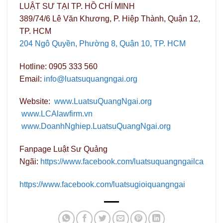
LUẬT SƯ TẠI TP. HỒ CHÍ MINH
389/74/6 Lê Văn Khương, P. Hiệp Thành, Quận 12,
TP. HCM
204 Ngô Quyền, Phường 8, Quận 10, TP. HCM
Hotline: 0905 333 560
Email:
info@luatsuquangngai.org
Website:
www.LuatsuQuangNgai.org
www.LCAlawfirm.vn
www.DoanhNghiep.LuatsuQuangNgai.org
Fanpage Luật Sư Quảng
Ngãi:
https://www.facebook.com/luatsuquangngailca
https://www.facebook.com/luatsugioiquangngai