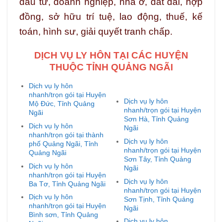
đầu tư, doanh nghiệp, nhà ở, đất đai, hợp
đồng, sở hữu trí tuệ, lao động, thuế, kế
toán, hình sư, giải quyết tranh chấp.
DỊCH VỤ LY HÔN TẠI CÁC HUYỆN
THUỘC TỈNH QUẢNG NGÃI
Dịch vụ ly hôn
nhanh/trọn gói tại Huyện
Dịch vụ ly hôn
Mộ Đức, Tỉnh Quảng
nhanh/trọn gói tại Huyện
Ngãi
Sơn Hà, Tỉnh Quảng
Dịch vụ ly hôn
Ngãi
nhanh/trọn gói tại thành
Dịch vụ ly hôn
phố Quảng Ngãi, Tỉnh
nhanh/trọn gói tại Huyện
Quảng Ngãi
Sơn Tây, Tỉnh Quảng
Dịch vụ ly hôn
Ngãi
nhanh/trọn gói tại Huyện
Dịch vụ ly hôn
Ba Tơ, Tỉnh Quảng Ngãi
nhanh/trọn gói tại Huyện
Dịch vụ ly hôn
Sơn Tịnh, Tỉnh Quảng
nhanh/trọn gói tại Huyện
Ngãi
Bình sơn, Tỉnh Quảng
Dịch vụ ly hôn