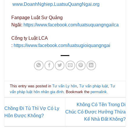
www.DoanhNghiep.LuatsuQuangNgai.org
Fanpage Luật Sư Quảng
Ngãi:
https://www.facebook.com/luatsuquangngailca
Công ty Luật LCA
:
https://www.facebook.com/luatsugioiquangngai
This entry was posted in
Tư vấn Ly hôn
,
Tư vấn pháp luật
,
Tư
vấn pháp luật hôn nhân gia đình
. Bookmark the
permalink
.
Không Có Tên Trong Di
Chồng Đi Tù Thì Vợ Có Ly
Chúc Có Được Hưởng Thừa
Hôn Được Không?
Kế Nhà Đất Không?