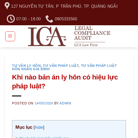
Skip
127 NGUYỄN TỰ TÂN, P TRẦN PHÚ, TP. QUẢNG NGÃI
to
content
07:00 - 18:00
0905333560
TƯ VẤN LY HÔN
,
TƯ VẤN PHÁP LUẬT
,
TƯ VẤN PHÁP LUẬT
HÔN NHÂN GIA ĐÌNH
Khi nào bản án ly hôn có hiệu lực
pháp luật?
POSTED ON
14/05/2026
BY
ADMIN
Mục lục
[
hide
]