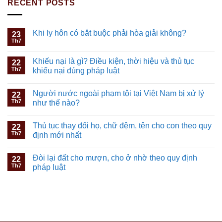
RECENT POSTS
Khi ly hôn có bắt buộc phải hòa giải không?
23
Th7
Khiếu nại là gì? Điều kiện, thời hiệu và thủ tục
22
Th7
khiếu nại đúng pháp luật
Người nước ngoài phạm tội tại Việt Nam bị xử lý
22
Th7
như thế nào?
Thủ tục thay đổi họ, chữ đệm, tên cho con theo quy
22
Th7
định mới nhất
Đòi lại đất cho mượn, cho ở nhờ theo quy định
22
Th7
pháp luật