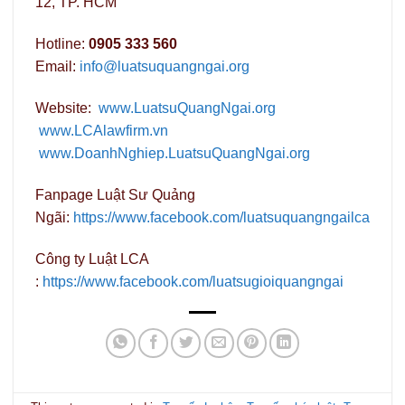
12, TP. HCM
Hotline:
0905 333 560
Email:
info@luatsuquangngai.org
Website:
www.LuatsuQuangNgai.org
www.LCAlawfirm.vn
www.DoanhNghiep.LuatsuQuangNgai.org
Fanpage Luật Sư Quảng
Ngãi:
https://www.facebook.com/luatsuquangngailca
Công ty Luật LCA
:
https://www.facebook.com/luatsugioiquangngai