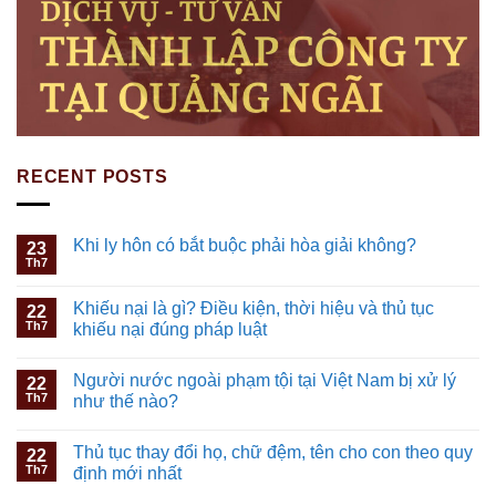
RECENT POSTS
Khi ly hôn có bắt buộc phải hòa giải không?
23
Th7
Khiếu nại là gì? Điều kiện, thời hiệu và thủ tục
22
Th7
khiếu nại đúng pháp luật
Người nước ngoài phạm tội tại Việt Nam bị xử lý
22
Th7
như thế nào?
Thủ tục thay đổi họ, chữ đệm, tên cho con theo quy
22
Th7
định mới nhất