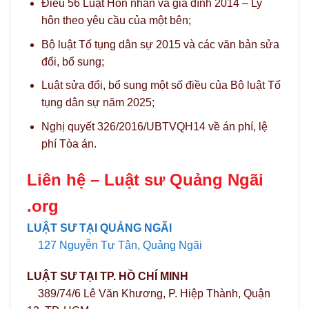
Điều 56 Luật Hôn nhân và gia đình 2014 – Ly
hôn theo yêu cầu của một bên;
Bộ luật Tố tụng dân sự 2015 và các văn bản sửa
đổi, bổ sung;
Luật sửa đổi, bổ sung một số điều của Bộ luật Tố
tụng dân sự năm 2025;
Nghị quyết 326/2016/UBTVQH14 về án phí, lệ
phí Tòa án.
Liên hệ –
Luật sư Quảng Ngãi
.org
LUẬT SƯ TẠI QUẢNG NGÃI
127 Nguyễn Tự Tân, Quảng Ngãi
LUẬT SƯ TẠI TP. HỒ CHÍ MINH
389/74/6 Lê Văn Khương, P. Hiệp Thành, Quận