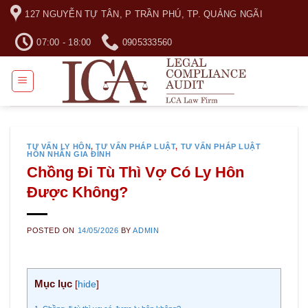
Skip
127 NGUYỄN TỰ TÂN, P TRẦN PHÚ, TP. QUẢNG NGÃI
to
content
07:00 - 18:00
0905333560
TƯ VẤN LY HÔN
,
TƯ VẤN PHÁP LUẬT
,
TƯ VẤN PHÁP LUẬT
HÔN NHÂN GIA ĐÌNH
Chồng Đi Tù Thì Vợ Có Ly Hôn
Được Không?
POSTED ON
14/05/2026
BY
ADMIN
Mục lục
[
hide
]