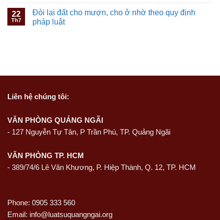
Đòi lại đất cho mượn, cho ở nhờ theo quy định
22
Th7
pháp luật
Liên hệ
chúng tôi:
VĂN PHÒNG QUẢNG NGÃI
-
127 Nguyễn Tự Tân, P Trần Phú, TP. Quảng Ngãi
VĂN PHÒNG TP. HCM
- 389/74/6 Lê Văn Khương, P. Hiệp Thành, Q. 12, TP. HCM
Phone: 0905 333 560
Email: info@luatsuquangngai.org