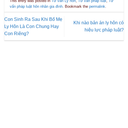
This entry was posted in
Tư vấn Ly hôn
,
Tư vấn pháp luật
,
Tư
vấn pháp luật hôn nhân gia đình
. Bookmark the
permalink
.
Con Sinh Ra Sau Khi Bố Mẹ
Khi nào bản án ly hôn có
Ly Hôn Là Con Chung Hay
hiệu lực pháp luật?
Con Riêng?