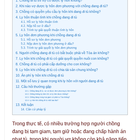
1. Chồng đi tù thì vợ có được ly hôn không?
2. Khi nào vợ được ly hôn đơn phương với chồng đang đi tù?
3. Chồng có quyền yêu cầu ly hôn khi đang đi tù không?
4. Ly hôn thuận tình khi chồng đang đi tù
4.1. Hồ sơ ly hôn thuận tình
4.2. Nộp hồ sơ ở đâu?
4.3. Trình tự giải quyết thuận tình ly hôn
5. Ly hôn đơn phương khi chồng đang đi tù
5.1. Hồ sơ ly hôn đơn phương
5.2. Nộp đơn ly hôn đơn phương ở đâu?
5.3. Trình tự giải quyết ly hôn đơn phương
6. Người chồng đang đi tù có bắt buộc phải về Tòa án không?
7. Ly hôn khi chồng đi tù có giải quyết quyền nuôi con không?
8. Chồng đi tù có phải cấp dưỡng cho con không?
9. Ly hôn khi chồng đi tù có chia tài sản chung không?
10. Án phí ly hôn khi chồng đi tù
11. Một số lưu ý quan trọng khi ly hôn với người đang đi tù
12. Câu hỏi thường gặp
12.1. Chồng đang đi tù, vợ có được đơn phương ly hôn không?
12.2. Chồng không ký đơn thì có ly hôn được không?
12.3. Chồng đang trong trại giam có phải ra Tòa không?
12.4. Ly hôn khi chồng đi tù mất bao lâu?
13. Kết luận
14. Căn cứ pháp lý
Trong thực tế, có nhiều trường hợp người chồng
đang bị tạm giam, tạm giữ hoặc đang chấp hành án
phạt tù, trong khi người vợ không còn khả năng tiếp