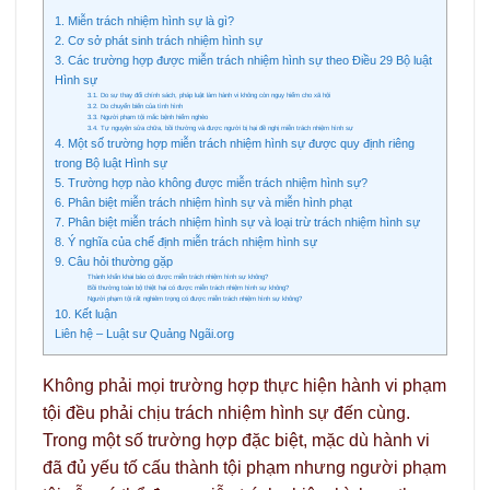
1. Miễn trách nhiệm hình sự là gì?
2. Cơ sở phát sinh trách nhiệm hình sự
3. Các trường hợp được miễn trách nhiệm hình sự theo Điều 29 Bộ luật
Hình sự
3.1. Do sự thay đổi chính sách, pháp luật làm hành vi không còn nguy hiểm cho xã hội
3.2. Do chuyển biến của tình hình
3.3. Người phạm tội mắc bệnh hiểm nghèo
3.4. Tự nguyện sửa chữa, bồi thường và được người bị hại đề nghị miễn trách nhiệm hình sự
4. Một số trường hợp miễn trách nhiệm hình sự được quy định riêng
trong Bộ luật Hình sự
5. Trường hợp nào không được miễn trách nhiệm hình sự?
6. Phân biệt miễn trách nhiệm hình sự và miễn hình phạt
7. Phân biệt miễn trách nhiệm hình sự và loại trừ trách nhiệm hình sự
8. Ý nghĩa của chế định miễn trách nhiệm hình sự
9. Câu hỏi thường gặp
Thành khẩn khai báo có được miễn trách nhiệm hình sự không?
Bồi thường toàn bộ thiệt hại có được miễn trách nhiệm hình sự không?
Người phạm tội rất nghiêm trọng có được miễn trách nhiệm hình sự không?
10. Kết luận
Liên hệ – Luật sư Quảng Ngãi.org
Không phải mọi trường hợp thực hiện hành vi phạm
tội đều phải chịu trách nhiệm hình sự đến cùng.
Trong một số trường hợp đặc biệt, mặc dù hành vi
đã đủ yếu tố cấu thành tội phạm nhưng người phạm