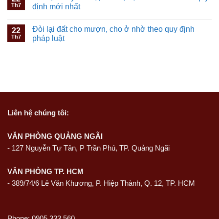
Th7
định mới nhất
Đòi lại đất cho mượn, cho ở nhờ theo quy định
22
Th7
pháp luật
Liên hệ
chúng tôi:
VĂN PHÒNG QUẢNG NGÃI
-
127 Nguyễn Tự Tân, P Trần Phú, TP. Quảng Ngãi
VĂN PHÒNG TP. HCM
- 389/74/6 Lê Văn Khương, P. Hiệp Thành, Q. 12, TP. HCM
Phone: 0905 333 560