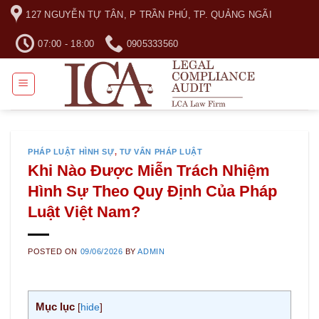
Skip
127 NGUYỄN TỰ TÂN, P TRẦN PHÚ, TP. QUẢNG NGÃI
to
content
07:00 - 18:00
0905333560
PHÁP LUẬT HÌNH SỰ
,
TƯ VẤN PHÁP LUẬT
Khi Nào Được Miễn Trách Nhiệm
Hình Sự Theo Quy Định Của Pháp
Luật Việt Nam?
POSTED ON
09/06/2026
BY
ADMIN
Mục lục
[
hide
]