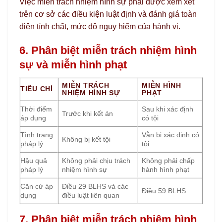
Việc miễn trách nhiệm hình sự phải được xem xét
trên cơ sở các điều kiện luật định và đánh giá toàn
diện tính chất, mức độ nguy hiểm của hành vi.
6. Phân biệt miễn trách nhiệm hình
sự và miễn hình phạt
MIỄN TRÁCH
MIỄN HÌNH
TIÊU CHÍ
NHIỆM HÌNH SỰ
PHẠT
Thời điểm
Sau khi xác định
Trước khi kết án
áp dụng
có tội
Tình trạng
Vẫn bị xác định có
Không bị kết tội
pháp lý
tội
Hậu quả
Không phải chịu trách
Không phải chấp
pháp lý
nhiệm hình sự
hành hình phạt
Căn cứ áp
Điều 29 BLHS và các
Điều 59 BLHS
dụng
điều luật liên quan
7. Phân biệt miễn trách nhiệm hình