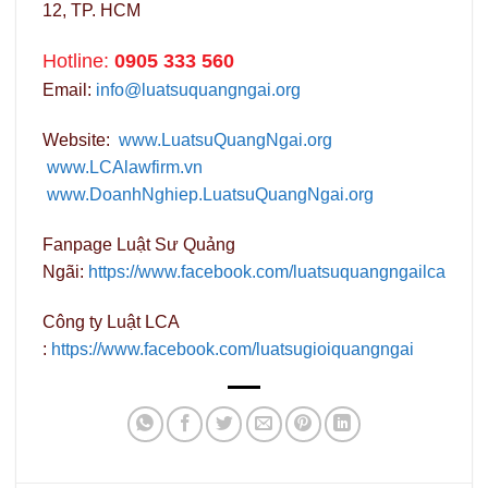
12, TP. HCM
Hotline:
0905 333 560
Email:
info@luatsuquangngai.org
Website:
www.LuatsuQuangNgai.org
www.LCAlawfirm.vn
www.DoanhNghiep.LuatsuQuangNgai.org
Fanpage Luật Sư Quảng
Ngãi:
https://www.facebook.com/luatsuquangngailca
Công ty Luật LCA
:
https://www.facebook.com/luatsugioiquangngai