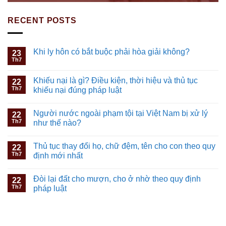
RECENT POSTS
Khi ly hôn có bắt buộc phải hòa giải không?
23
Th7
Khiếu nại là gì? Điều kiện, thời hiệu và thủ tục
22
Th7
khiếu nại đúng pháp luật
Người nước ngoài phạm tội tại Việt Nam bị xử lý
22
Th7
như thế nào?
Thủ tục thay đổi họ, chữ đệm, tên cho con theo quy
22
Th7
định mới nhất
Đòi lại đất cho mượn, cho ở nhờ theo quy định
22
Th7
pháp luật