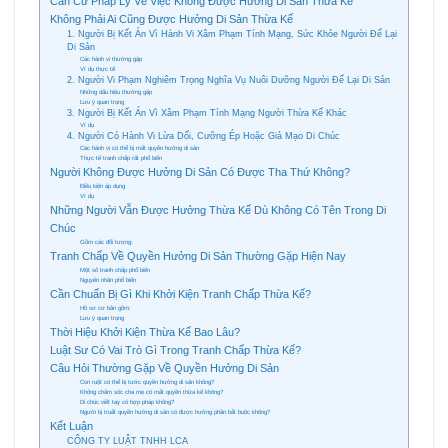
Căn Cứ Pháp Lý Về Việc Không Được Hưởng Di Sản Thừa Kế
Không Phải Ai Cũng Được Hưởng Di Sản Thừa Kế
1. Người Bị Kết Án Vì Hành Vi Xâm Phạm Tính Mạng, Sức Khỏe Người Để Lại
Di Sản
Các hành vi thường gặp
Ví dụ thực tế
2. Người Vi Phạm Nghiêm Trọng Nghĩa Vụ Nuôi Dưỡng Người Để Lại Di Sản
Những dấu hiệu thường gặp
Lưu ý quan trọng
3. Người Bị Kết Án Vì Xâm Phạm Tính Mạng Người Thừa Kế Khác
Ví dụ
4. Người Có Hành Vi Lừa Dối, Cưỡng Ép Hoặc Giả Mạo Di Chúc
Các hành vi có thể bị mất quyền hưởng di sản
Thực tế tranh chấp rất phổ biến
Người Không Được Hưởng Di Sản Có Được Tha Thứ Không?
Điều kiện áp dụng
Ví dụ
Những Người Vẫn Được Hưởng Thừa Kế Dù Không Có Tên Trong Di
Chúc
Gồm các đối tượng:
Tranh Chấp Về Quyền Hưởng Di Sản Thường Gặp Hiện Nay
Một số tranh chấp phổ biến
Nguyên nhân phổ biến
Cần Chuẩn Bị Gì Khi Khởi Kiện Tranh Chấp Thừa Kế?
Hồ sơ cơ bản gồm:
Lưu ý quan trọng
Thời Hiệu Khởi Kiện Thừa Kế Bao Lâu?
Luật Sư Có Vai Trò Gì Trong Tranh Chấp Thừa Kế?
Câu Hỏi Thường Gặp Về Quyền Hưởng Di Sản
Con ruột có thể bị tước quyền hưởng di sản không?
Không chăm sóc cha mẹ có mất quyền thừa kế không?
Di chúc viết tay có hợp pháp không?
Người bị truất quyền hưởng di sản có được hưởng phần bắt buộc không?
Kết Luận
CÔNG TY LUẬT TNHH LCA