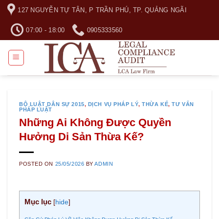
Skip
127 NGUYỄN TỰ TÂN, P TRẦN PHÚ, TP. QUẢNG NGÃI
to
content
07:00 - 18:00
0905333560
BỘ LUẬT DÂN SỰ 2015
,
DỊCH VỤ PHÁP LÝ
,
THỪA KẾ
,
TƯ VẤN
PHÁP LUẬT
Những Ai Không Được Quyền
Hưởng Di Sản Thừa Kế?
POSTED ON
25/05/2026
BY
ADMIN
Mục lục
[
hide
]