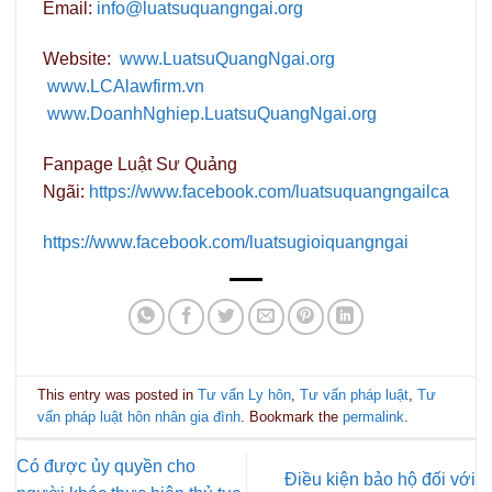
Email:
info@luatsuquangngai.org
Website:
www.LuatsuQuangNgai.org
www.LCAlawfirm.vn
www.DoanhNghiep.LuatsuQuangNgai.org
Fanpage Luật Sư Quảng
Ngãi:
https://www.facebook.com/luatsuquangngailca
https://www.facebook.com/luatsugioiquangngai
This entry was posted in
Tư vấn Ly hôn
,
Tư vấn pháp luật
,
Tư
vấn pháp luật hôn nhân gia đình
. Bookmark the
permalink
.
Có được ủy quyền cho
Điều kiện bảo hộ đối với