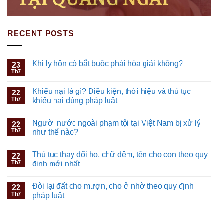
RECENT POSTS
Khi ly hôn có bắt buộc phải hòa giải không?
23
Th7
Khiếu nại là gì? Điều kiện, thời hiệu và thủ tục
22
Th7
khiếu nại đúng pháp luật
Người nước ngoài phạm tội tại Việt Nam bị xử lý
22
Th7
như thế nào?
Thủ tục thay đổi họ, chữ đệm, tên cho con theo quy
22
Th7
định mới nhất
Đòi lại đất cho mượn, cho ở nhờ theo quy định
22
Th7
pháp luật