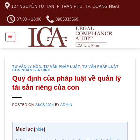
Skip
127 NGUYỄN TỰ TÂN, P TRẦN PHÚ, TP. QUẢNG NGÃI
to
content
07:00 - 18:00
0905333560
TƯ VẤN LY HÔN
,
TƯ VẤN PHÁP LUẬT
,
TƯ VẤN PHÁP LUẬT
HÔN NHÂN GIA ĐÌNH
Quy định của pháp luật về quản lý
tài sản riêng của con
POSTED ON
23/05/2024
BY
ADMIN
Mục lục
[
hide
]