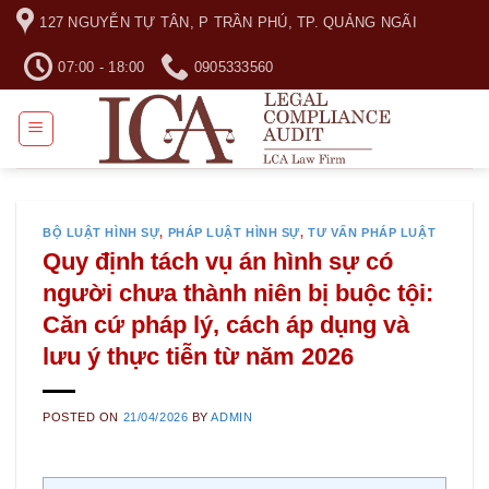
Skip
127 NGUYỄN TỰ TÂN, P TRẦN PHÚ, TP. QUẢNG NGÃI
to
content
07:00 - 18:00
0905333560
BỘ LUẬT HÌNH SỰ
,
PHÁP LUẬT HÌNH SỰ
,
TƯ VẤN PHÁP LUẬT
Quy định tách vụ án hình sự có
người chưa thành niên bị buộc tội:
Căn cứ pháp lý, cách áp dụng và
lưu ý thực tiễn từ năm 2026
POSTED ON
21/04/2026
BY
ADMIN