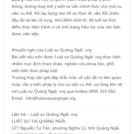
thông, không thay thế ý kiến tư vấn chính thức cho một vụ
việc cụ thể. Khi áp dụng vào hồ sơ thực tế, cần đối chiếu
đầy đủ tài liệu tố tụng, thời điểm khởi tố, độ tuổi tại thời
điểm thực hiện hành vi và tình trạng hiệu lực của văn bản
được viện dẫn.
Khuyến nghị của Luật sư Quảng Ngãi .org
Bài viết nêu trên được Luật sư Quảng Ngãi .org thực hiện
nhằm mục đích tham khảo, nghiên cứu khoa học, phổ
biến kiến thức pháp luật.
Trường hợp cần giải đáp thắc mắc về vấn đề có liên quan,
hoặc cần ý kiến pháp lý cho vụ việc cụ thể, vui lòng liên hệ
với Luật sư Quảng Ngãi .org qua hotline 0905 333 560,
Email: info@luatsuquangngai.org
Liên hệ – Luật sư Quảng Ngãi .org
LUẬT SƯ TẠI QUẢNG NGÃI
127
N
guyễn Tự Tân, phường Nghĩa Lộ, tỉnh Quảng Ngãi