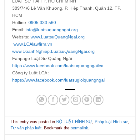
LUẬT SƯ TẠI TP. HỒ CHÍ MINH
389/74/6 Lê Văn Khương, P. Hiệp Thành, Quận 12, TP.
HCM
Hotline:
0905 333 560
Email:
info@luatsuquangngai.org
Website:
www.LuatsuQuangNgai.org
www.LCAlawfirm.vn
www.DoanhNghiep.LuatsuQuangNgai.org
Fanpage Luật Sư Quảng Ngãi:
https://www.facebook.com/luatsuquangngailca
Công ty Luật LCA :
https://www.facebook.com/luatsugioiquangngai
This entry was posted in
BỘ LUẬT HÌNH SỰ
,
Pháp luật Hình sự
,
Tư vấn pháp luật
. Bookmark the
permalink
.