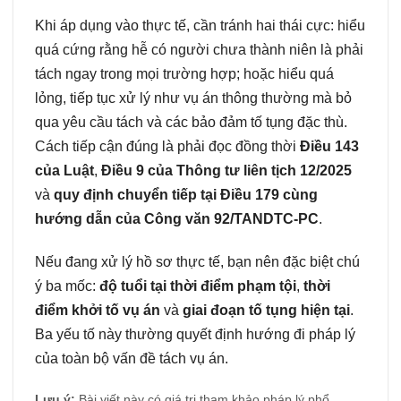
Khi áp dụng vào thực tế, cần tránh hai thái cực: hiểu
quá cứng rằng hễ có người chưa thành niên là phải
tách ngay trong mọi trường hợp; hoặc hiểu quá
lỏng, tiếp tục xử lý như vụ án thông thường mà bỏ
qua yêu cầu tách và các bảo đảm tố tụng đặc thù.
Cách tiếp cận đúng là phải đọc đồng thời
Điều 143
của Luật
,
Điều 9 của Thông tư liên tịch 12/2025
và
quy định chuyển tiếp tại Điều 179 cùng
hướng dẫn của Công văn 92/TANDTC-PC
.
Nếu đang xử lý hồ sơ thực tế, bạn nên đặc biệt chú
ý ba mốc:
độ tuổi tại thời điểm phạm tội
,
thời
điểm khởi tố vụ án
và
giai đoạn tố tụng hiện tại
.
Ba yếu tố này thường quyết định hướng đi pháp lý
của toàn bộ vấn đề tách vụ án.
Lưu ý:
Bài viết này có giá trị tham khảo pháp lý phổ