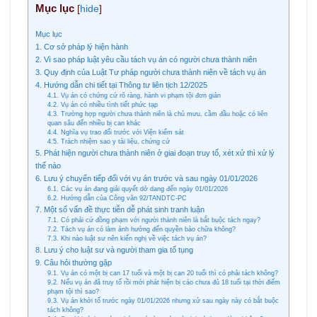
Mục lục
[
hide
]
Mục lục
1. Cơ sở pháp lý hiện hành
2. Vì sao pháp luật yêu cầu tách vụ án có người chưa thành niên
3. Quy định của Luật Tư pháp người chưa thành niên về tách vụ án
4. Hướng dẫn chi tiết tại Thông tư liên tịch 12/2025
4.1. Vụ án có chứng cứ rõ ràng, hành vi phạm tội đơn giản
4.2. Vụ án có nhiều tình tiết phức tạp
4.3. Trường hợp người chưa thành niên là chủ mưu, cầm đầu hoặc có liên
quan sâu đến nhiều bị can khác
4.4. Nghĩa vụ trao đổi trước với Viện kiểm sát
4.5. Trách nhiệm sao y tài liệu, chứng cứ
5. Phát hiện người chưa thành niên ở giai đoạn truy tố, xét xử thì xử lý
thế nào
6. Lưu ý chuyển tiếp đối với vụ án trước và sau ngày 01/01/2026
6.1. Các vụ án đang giải quyết dở dang đến ngày 01/01/2026
6.2. Hướng dẫn của Công văn 92/TANDTC-PC
7. Một số vấn đề thực tiễn dễ phát sinh tranh luận
7.1. Có phải cứ đồng phạm với người thành niên là bắt buộc tách ngay?
7.2. Tách vụ án có làm ảnh hưởng đến quyền bào chữa không?
7.3. Khi nào luật sư nên kiến nghị về việc tách vụ án?
8. Lưu ý cho luật sư và người tham gia tố tụng
9. Câu hỏi thường gặp
9.1. Vụ án có một bị can 17 tuổi và một bị can 20 tuổi thì có phải tách không?
9.2. Nếu vụ án đã truy tố rồi mới phát hiện bị cáo chưa đủ 18 tuổi tại thời điểm
phạm tội thì sao?
9.3. Vụ án khởi tố trước ngày 01/01/2026 nhưng xử sau ngày này có bắt buộc
tách không?