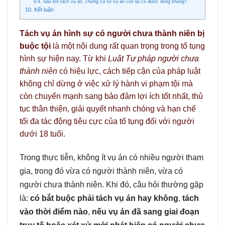
9.4. Sau khi tách vụ án, chứng cứ từ vụ án còn lại có được dùng không?
10. Kết luận
Tách vụ án hình sự có người chưa thành niên bị
buộc tội
là một nội dung rất quan trọng trong tố tụng
hình sự hiện nay. Từ khi
Luật Tư pháp người chưa
thành niên
có hiệu lực, cách tiếp cận của pháp luật
không chỉ dừng ở việc xử lý hành vi phạm tội mà
còn chuyển mạnh sang bảo đảm lợi ích tốt nhất, thủ
tục thân thiện, giải quyết nhanh chóng và hạn chế
tối đa tác động tiêu cực của tố tụng đối với người
dưới 18 tuổi.
Trong thực tiễn, không ít vụ án có nhiều người tham
gia, trong đó vừa có người thành niên, vừa có
người chưa thành niên. Khi đó, câu hỏi thường gặp
là:
có bắt buộc phải tách vụ án hay không
,
tách
vào thời điểm nào
,
nếu vụ án đã sang giai đoạn