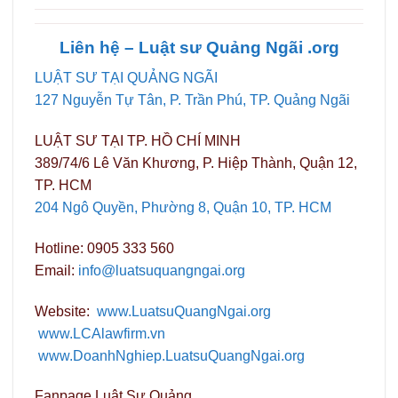
Liên hệ – Luật sư Quảng
Ngãi
.org
LUẬT SƯ TẠI QUẢNG NGÃI
127 Nguyễn Tự Tân, P. Trần Phú, TP. Quảng Ngãi
LUẬT SƯ TẠI TP. HỒ CHÍ MINH
389/74/6 Lê Văn Khương, P. Hiệp Thành, Quận 12,
TP. HCM
204 Ngô Quyền, Phường 8, Quận 10, TP. HCM
Hotline: 0905 333 560
Email:
info@luatsuquangngai.org
Website:
www.LuatsuQuangNgai.org
www.LCAlawfirm.vn
www.DoanhNghiep.LuatsuQuangNgai.org
Fanpage Luật Sư Quảng