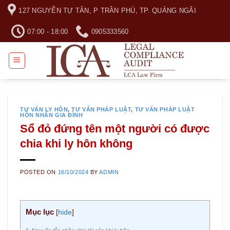
Skip
127 NGUYỄN TỰ TÂN, P TRẦN PHÚ, TP. QUẢNG NGÃI
to
content
07:00 - 18:00
0905333560
TƯ VẤN LY HÔN
,
TƯ VẤN PHÁP LUẬT
,
TƯ VẤN PHÁP LUẬT
HÔN NHÂN GIA ĐÌNH
Sổ đỏ đứng tên một người có được
chia khi ly hôn không
POSTED ON
16/10/2024
BY
ADMIN
Mục lục
[
hide
]