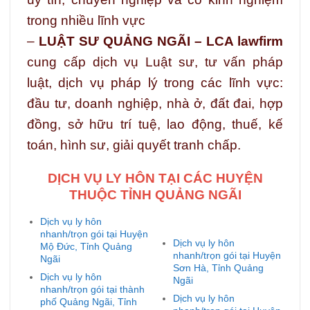
trong nhiều lĩnh vực
–
LUẬT SƯ QUẢNG NGÃI – LCA lawfirm
cung cấp dịch vụ Luật sư, tư vấn pháp
luật, dịch vụ pháp lý trong các lĩnh vực:
đầu tư, doanh nghiệp, nhà ở, đất đai, hợp
đồng, sở hữu trí tuệ, lao động, thuế, kế
toán, hình sư, giải quyết tranh chấp.
DỊCH VỤ LY HÔN TẠI CÁC HUYỆN
THUỘC TỈNH QUẢNG NGÃI
Dịch vụ ly hôn
nhanh/trọn gói tại Huyện
Dịch vụ ly hôn
Mộ Đức, Tỉnh Quảng
nhanh/trọn gói tại Huyện
Ngãi
Sơn Hà, Tỉnh Quảng
Dịch vụ ly hôn
Ngãi
nhanh/trọn gói tại thành
Dịch vụ ly hôn
phố Quảng Ngãi, Tỉnh