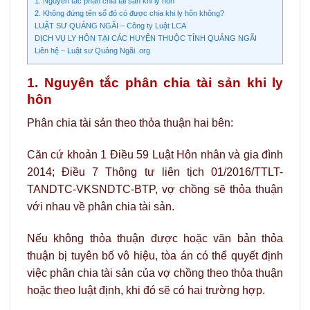
1. Nguyên tắc phân chia tài sản khi ly hôn
2. Không đứng tên sổ đỏ có được chia khi ly hôn không?
LUẬT SƯ QUẢNG NGÃI – Công ty Luật LCA
DỊCH VỤ LY HÔN TẠI CÁC HUYỆN THUỘC TỈNH QUẢNG NGÃI
Liên hệ – Luật sư Quảng Ngãi .org
1. Nguyên tắc phân chia tài sản khi ly
hôn
Phân chia tài sản theo thỏa thuận hai bên:
Căn cứ khoản 1 Điều 59 Luật Hôn nhân và gia đình
2014; Điều 7 Thông tư liên tịch 01/2016/TTLT-
TANDTC-VKSNDTC-BTP, vợ chồng sẽ thỏa thuận
với nhau về phân chia tài sản.
Nếu không thỏa thuận được hoặc văn bản thỏa
thuận bị tuyên bố vô hiệu, tòa án có thể quyết định
việc phân chia tài sản của vợ chồng theo thỏa thuận
hoặc theo luật định, khi đó sẽ có hai trường hợp.