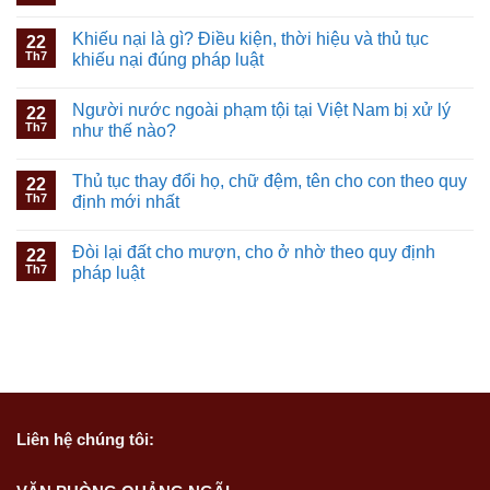
Khiếu nại là gì? Điều kiện, thời hiệu và thủ tục
22
Th7
khiếu nại đúng pháp luật
Người nước ngoài phạm tội tại Việt Nam bị xử lý
22
Th7
như thế nào?
Thủ tục thay đổi họ, chữ đệm, tên cho con theo quy
22
Th7
định mới nhất
Đòi lại đất cho mượn, cho ở nhờ theo quy định
22
Th7
pháp luật
Liên hệ
chúng tôi: