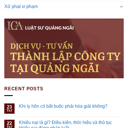
Xử phạt vi phạm
RECENT POSTS
Khi ly hôn có bắt buộc phải hòa giải không?
23
Th7
Khiếu nại là gì? Điều kiện, thời hiệu và thủ tục
22
Th7
khiếu nại đúng pháp luật