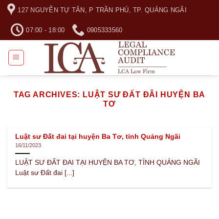
Skip
127 NGUYỄN TỰ TÂN, P TRẦN PHÚ, TP. QUẢNG NGÃI
to
content
07:00 - 18:00
0905333560
TAG ARCHIVES:
LUẬT SƯ ĐẤT ĐÂI HUYỆN BA
TƠ
Luật sư Đất đai tại huyện Ba Tơ, tỉnh Quảng Ngãi
16/11/2023
LUẬT SƯ ĐẤT ĐAI TẠI HUYỆN BA TƠ, TỈNH QUẢNG NGÃI
Luật sư Đất đai [...]