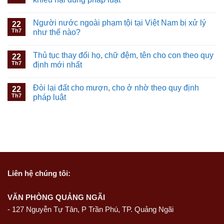
Người nước ngoài phạm tội tại Việt Nam bị xử lý
22
Th7
như thế nào?
Thủ tục thay đổi họ, chữ đệm, tên cho con theo quy
22
Th7
định mới nhất
Đòi lại đất cho mượn, cho ở nhờ theo quy định
22
Th7
pháp luật
Liên hệ
chúng tôi:
VĂN PHÒNG QUẢNG NGÃI
-
127 Nguyễn Tự Tân, P Trần Phú, TP. Quảng Ngãi